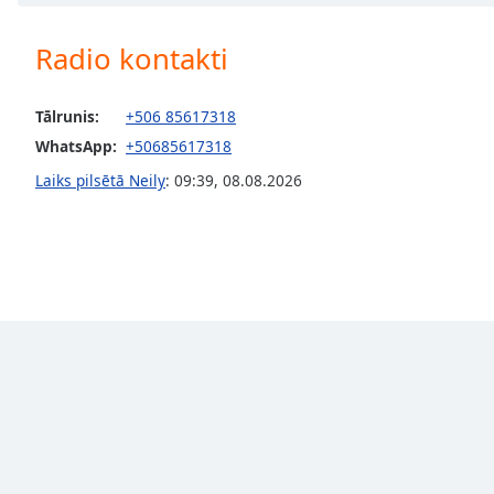
Chapters
Chapters
Radio kontakti
Descriptions
Tālrunis:
+506 85617318
descriptions
WhatsApp:
+50685617318
off
,
selected
Laiks pilsētā Neily
:
09:39
,
08.08.2026
Subtitles
subtitles
settings
,
opens
subtitles
settings
dialog
subtitles
off
,
selected