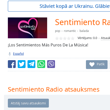
Current
Stāviet kopā ar Ukrainu. Glābie
Time
0:00
/
Duration
-:-
Sentimiento R
Loaded
:
0.00%
pop
romantic
balada
0:00
Vērtējums:
0.0
Atsau
Stream
Type
¡Los Sentimientos Más Puros De La Música!
LIVE
Seek to
Español
live,
currently
behind
Patīk
live
LIVE
Remaining
Time
-
-:-
Sentimiento Radio atsauksmes
1x
Playback
Rate