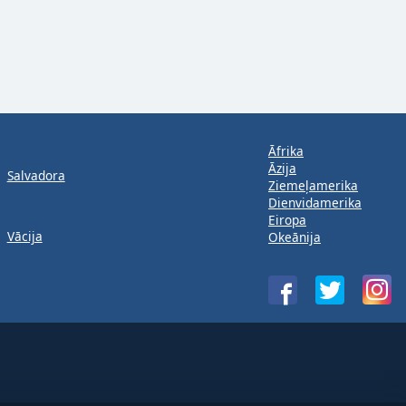
Āfrika
Āzija
Salvadora
Ziemeļamerika
Dienvidamerika
Eiropa
Vācija
Okeānija