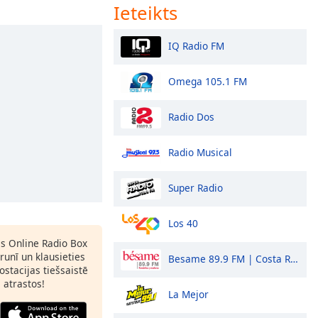
Ieteikts
IQ Radio FM
Omega 105.1 FM
Radio Dos
Radio Musical
Super Radio
Los 40
as Online Radio Box
runī un klausieties
Besame 89.9 FM | Costa Rica
ostacijas tiešsaistē
s atrastos!
La Mejor