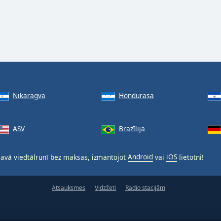
Nikaragva
Hondurasa
ASV
Brazīlija
avā viedtālrunī bez maksas, izmantojot
Android
vai
iOS
lietotni!
Atsauksmes
Vidzžeti
Radio stacijām