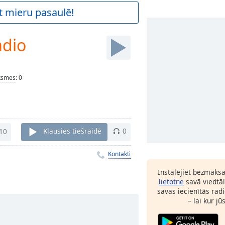
t mieru pasaulē!
adio
ksmes
:
0
10
Klausies tiešraidē
0
Kontakti
Instalējiet bezmaks
lietotne
savā viedtāl
savas iecienītās radi
– lai kur jū