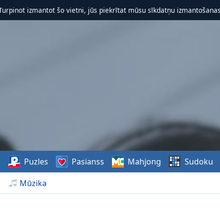
 Turpinot izmantot šo vietni, jūs piekrītat mūsu sīkdatņu izmantošanas 
s
Puzles
Pasianss
Mahjong
Sudoku
Mūzika