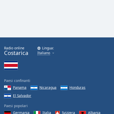
Font
Family
Reset
Done
Close
Modal
Dialog
Radio online
Lingua:
End
Costarica
Italiano
of
dialog
window.
Paesi confinanti
Panama
Nicaragua
Honduras
El Salvador
Paesi popolari
Germania
Italia
Svizzera
Albania