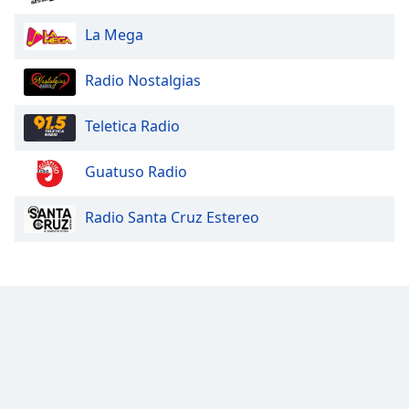
La Mega
Opacity
Radio Nostalgias
Caption
Area
Teletica Radio
Background
Color
Guatuso Radio
Opacity
Radio Santa Cruz Estereo
Font
Size
Text
Edge
Style