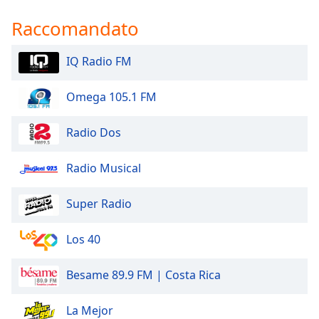
of
dialog
Raccomandato
window.
Escape
IQ Radio FM
will
cancel
Omega 105.1 FM
and
close
the
Radio Dos
window.
Radio Musical
Text
Color
Super Radio
Opacity
Los 40
Besame 89.9 FM | Costa Rica
Text
Background
Color
La Mejor