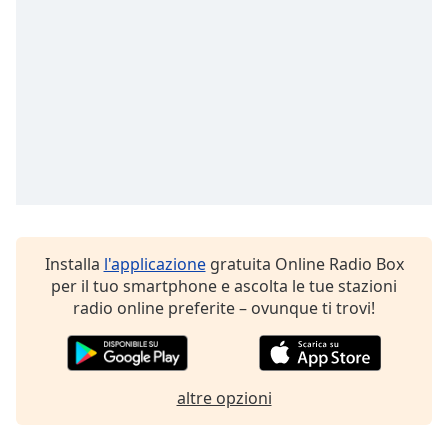
opens
subtitles
settings
dialog
subtitles
off
,
selected
Audio
Track
Picture-
in-
Picture
Installa
l'applicazione
gratuita Online Radio Box
Fullscreen
per il tuo smartphone e ascolta le tue stazioni
This
radio online preferite – ovunque ti trovi!
is
a
modal
window.
altre opzioni
Beginning