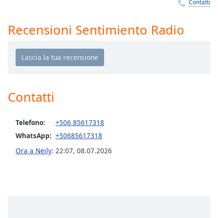
Remaining
Contatti
Time
-
-:-
Recensioni Sentimiento Radio
1x
Playback
Rate
Chapters
Contatti
Chapters
Descriptions
Telefono:
+506 85617318
WhatsApp:
+50685617318
descriptions
off
,
Ora a Neily
:
22:07
,
08.07.2026
selected
Subtitles
subtitles
settings
,