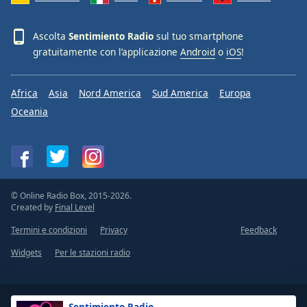
Ascolta
Sentimiento Radio
sul tuo smartphone
gratuitamente con l’applicazione
Android
o
iOS
!
Africa
Asia
Nord America
Sud America
Europa
Oceania
© Online Radio Box, 2015-2026.
Created by
Final Level
Termini e condizioni
Privacy
Feedback
Widgets
Per le stazioni radio
Sentimiento Radio