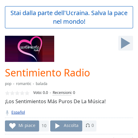
loading.
Play
Stai dalla parte dell'Ucraina. Salva la pace
Video
nel mondo!
Play
Skip
Backward
Skip
Forward
Mute
Current
Time
0:00
Sentimiento Radio
/
Duration
-:-
pop
romantic
balada
Loaded
:
0.00%
Voto:
0.0
Recensioni
:
0
Stream
¡Los Sentimientos Más Puros De La Música!
Type
LIVE
Español
Seek to
live,
currently
Mi piace
10
Ascolta
0
behind
live
LIVE