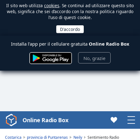
Il sito web utilizza
cookies
. Se continui ad utilizzare questo sito
web, significa che sei d’accordo con la nostra politica riguardo
l’uso di questi cookie.
Installa l’app per il cellulare gratuita
Online Radio Box
No, grazie
Online Radio Box
Video
Player
is
Costarica
provincia di Puntarenas
Neily
Sentimiento Radio