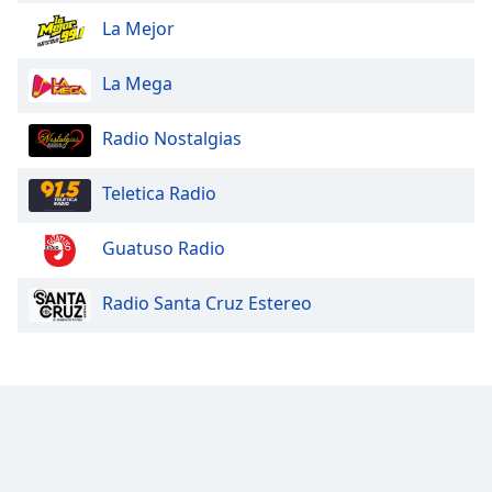
Color
La Mejor
Opacity
La Mega
Caption
Radio Nostalgias
Area
Background
Teletica Radio
Color
Guatuso Radio
Opacity
Radio Santa Cruz Estereo
Font
Size
Text
Edge
Style