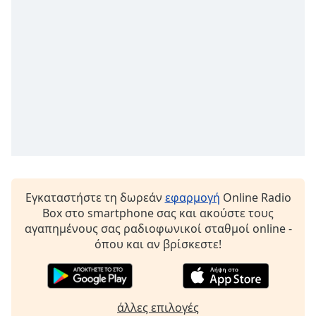
opens
subtitles
settings
dialog
subtitles
off
,
selected
Audio
Track
Picture-
in-
Picture
Εγκαταστήστε τη δωρεάν
εφαρμογή
Online Radio
Fullscreen
Box στο smartphone σας και ακούστε τους
This
αγαπημένους σας ραδιοφωνικοί σταθμοί online -
is
όπου και αν βρίσκεστε!
a
modal
window.
άλλες επιλογές