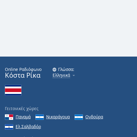
Font
Family
Reset
Done
Close
Modal
Dialog
End
Online Ραδιόφωνο
Γλώσσα:
of
Κόστα Ρίκα
Ελληνικά
dialog
window.
Γειτονικές χώρες
Παναμά
Νικαράγουα
Ονδούρα
Ελ Σαλβαδόρ