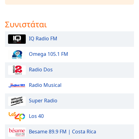
Beginning
of
dialog
window.
Συνιστάται
Escape
will
IQ Radio FM
cancel
and
Omega 105.1 FM
close
the
window.
Radio Dos
Text
Radio Musical
Color
Super Radio
Opacity
Los 40
Text
Besame 89.9 FM | Costa Rica
Background