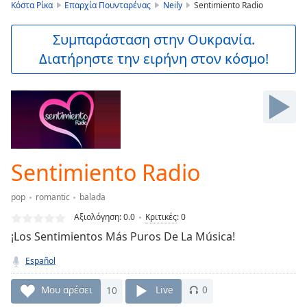
is
Κόστα Ρίκα
Επαρχία Πουνταρένας
Neily
Sentimiento Radio
loading.
Play
Συμπαράσταση στην Ουκρανία.
Video
Διατήρηστε την ειρήνη στον κόσμο!
Play
Skip
Backward
Skip
Forward
Mute
Current
Time
0:00
Sentimiento Radio
/
Duration
-:-
pop
romantic
balada
Loaded
:
0.00%
Αξιολόγηση:
0.0
Κριτικές
:
0
Stream
¡Los Sentimientos Más Puros De La Música!
Type
LIVE
Español
Seek to
live,
currently
Μου αρέσει
10
Live
0
behind
live
LIVE