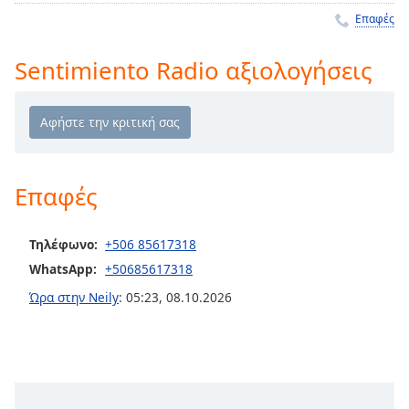
Remaining
Επαφές
Time
-
-:-
Sentimiento Radio αξιολογήσεις
1x
Playback
Rate
Chapters
Επαφές
Chapters
Descriptions
Τηλέφωνο:
+506 85617318
WhatsApp:
+50685617318
descriptions
off
,
Ώρα στην Neily
:
05:23
,
08.10.2026
selected
Subtitles
subtitles
settings
,