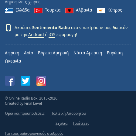
Δημοφιλείς χώρες
Ελλάδα
Τουρκία
Αλβανία
Κύπρος
Ακούστε
Sentimiento Radio
στο smartphone σας δωρεάν
με την
Android
ή
iOS
εφαρμογή!
Αφρική
Ασία
Βόρεια Αμερική
Νότια Αμερική
Ευρώπη
Ωκεανία
© Online Radio Box, 2015-2026.
Created by
Final Level
Όροι και προϋποθέσεις
Πολιτική Απορρήτου
Σχόλια
Γουίτζετς
Για τους ραδιοφωνικούς σταθμούς