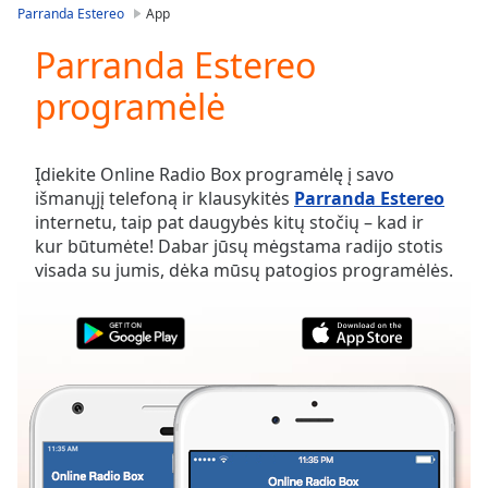
loading.
Parranda Estereo
App
Play
Video
Parranda Estereo
Play
programėlė
Skip
Backward
Skip
Forward
Įdiekite Online Radio Box programėlę į savo
Mute
išmanųjį telefoną ir klausykitės
Parranda Estereo
Current
internetu, taip pat daugybės kitų stočių – kad ir
Time
0:00
kur būtumėte! Dabar jūsų mėgstama radijo stotis
/
visada su jumis, dėka mūsų patogios programėlės.
Duration
-:-
Loaded
:
0.00%
Stream
Type
LIVE
Seek to
live,
currently
behind
live
LIVE