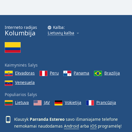
Opacity
Interneto radijas
Kalba:
Caption
Kolumbija
Lietuvių kalba
Area
Background
Color
Kaimyninės šalys
Opacity
Ekvadoras
Peru
Panama
Brazilija
Font
Venesuela
Size
Populiarios šalys
Lietuva
JAV
Vokietija
Prancūzija
Text
Edge
Style
Klausyk
Parranda Estereo
savo išmaniajame telefone
nemokamai naudodamas
Android
arba
iOS
programėlę!