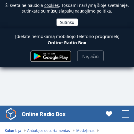
Ši svetainė naudoja
cookies
. Tęsdami naršymą šioje svetainėje,
sutinkate su mūsų slapukų naudojimo politika.
Įdiekite nemokamą mobiliojo telefono programėlę
Online Radio Box
Ne, ačiū
Online Radio Box
Video
Player
is
Kolumbija
Antiokijos departamentas
Medeljinas