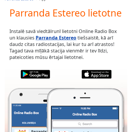
Play
Video
Parranda Estereo lietotne
Play
Skip
Backward
Instalē savā viedtālrunī lietotni Online Radio Box
Skip
un klausies
Parranda Estereo
tiešsaistē, kā arī
Forward
daudz citas radiostacijas, lai kur tu arī atrastos!
Mute
Tagad tava mīļākā stacija vienmēr ir tev līdzi,
Current
pateicoties mūsu ērtajai lietotnei.
Time
0:00
/
Duration
-:-
Loaded
:
0.00%
Stream
Type
LIVE
Seek to
live,
currently
behind
live
LIVE
KOLUMBIJA
IZLASES
Remaining
Parranda Estereo