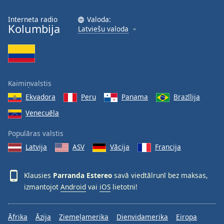
Opacity
Interneta radio
Valoda:
Kolumbija
Latviešu valoda
Caption
Area
Background
Color
Kaimiņvalstis
Ekvadora
Peru
Panama
Brazīlija
Opacity
Venecuēla
Font
Populāras valstis
Size
Latvija
ASV
Vācija
Francija
Text
Klausies
Parranda Estereo
savā viedtālrunī bez maksas,
Edge
izmantojot
Android
vai
iOS
lietotni!
Style
Āfrika
Āzija
Ziemeļamerika
Dienvidamerika
Eiropa
Font