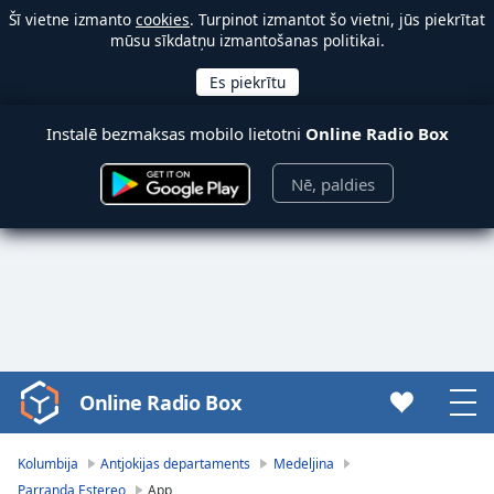
Šī vietne izmanto
cookies
. Turpinot izmantot šo vietni, jūs piekrītat
mūsu sīkdatņu izmantošanas politikai.
Instalē bezmaksas mobilo lietotni
Online Radio Box
Nē, paldies
Online Radio Box
Video
Player
is
Kolumbija
Antjokijas departaments
Medeljina
loading.
Parranda Estereo
App