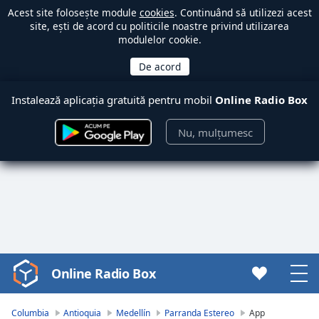
Acest site folosește module
cookies
. Continuând să utilizezi acest
site, ești de acord cu politicile noastre privind utilizarea
modulelor cookie.
Instalează aplicația gratuită pentru mobil
Online Radio Box
Nu, mulțumesc
Online Radio Box
Video
Player
is
Columbia
Antioquia
Medellín
Parranda Estereo
App