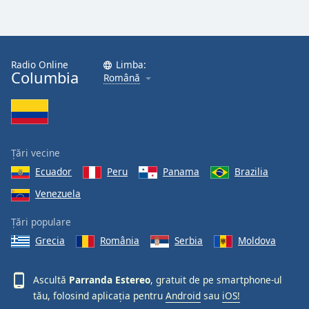
Opacity
Radio Online
Limba:
Caption
Columbia
Română
Area
Background
Color
Țări vecine
Opacity
Ecuador
Peru
Panama
Brazilia
Venezuela
Font
Size
Țări populare
Grecia
România
Serbia
Moldova
Text
Edge
Ascultă
Parranda Estereo
, gratuit de pe smartphone-ul
Style
tău, folosind aplicația pentru
Android
sau
iOS!