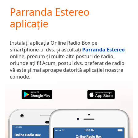
loading.
Parranda Estereo
Play
Video
aplicație
Play
Skip
Backward
Skip
Instalați aplicația Online Radio Box pe
Forward
smartphone-ul dvs. și ascultați
Parranda Estereo
Mute
online, precum și multe alte posturi de radio,
Current
oriunde ați fi! Acum, postul dvs. preferat de radio
Time
0:00
vă este și mai aproape datorită aplicației noastre
/
comode.
Duration
-:-
Loaded
:
0.00%
Stream
Type
LIVE
Seek to
live,
currently
behind
live
LIVE