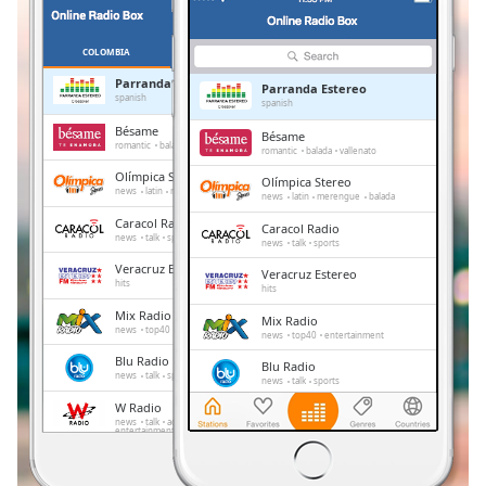
Remaining
Time
-
-:-
COLOMBIA
PREFERITI
Parranda Estereo
Parranda Estereo
1x
spanish
spanish
Playback
Bésame
Bésame
Rate
romantic
balada
vallenato
romantic
balada
vallenato
Olímpica Stereo
Olímpica Stereo
Chapters
news
latin
merengue
balada
news
latin
merengue
balada
Chapters
Caracol Radio
Caracol Radio
news
talk
sports
news
talk
sports
Descriptions
Veracruz Estereo
Veracruz Estereo
hits
hits
descriptions
Mix Radio
Mix Radio
off
,
news
top40
entertainment
news
top40
entertainment
selected
Blu Radio
Blu Radio
news
talk
sports
news
talk
sports
Subtitles
W Radio
W Radio
news
talk
adult contemporary
news
talk
adult contemporary
entertainment
subtitles
entertainment
settings
,
Tropicana
Tropicana
hip-hop
reggae
salsa
tropical
hip-hop
reggae
salsa
tropical