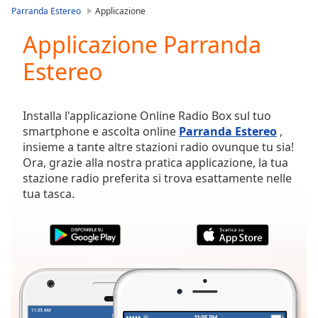
loading.
Parranda Estereo
Applicazione
Play
Video
Applicazione Parranda
Play
Estereo
Skip
Backward
Skip
Forward
Installa l'applicazione Online Radio Box sul tuo
Mute
smartphone e ascolta online
Parranda Estereo
,
Current
insieme a tante altre stazioni radio ovunque tu sia!
Time
0:00
Ora, grazie alla nostra pratica applicazione, la tua
/
stazione radio preferita si trova esattamente nelle
Duration
-:-
tua tasca.
Loaded
:
0.00%
Stream
Type
LIVE
Seek to
live,
currently
behind
live
LIVE