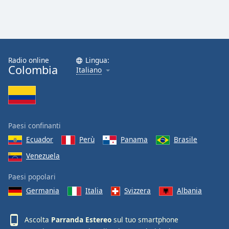
Opacity
Caption
Radio online
Lingua:
Area
Colombia
Italiano
Background
Color
Opacity
Paesi confinanti
Ecuador
Perù
Panama
Brasile
Font
Size
Venezuela
Paesi popolari
Text
Germania
Italia
Svizzera
Albania
Edge
Style
Ascolta
Parranda Estereo
sul tuo smartphone