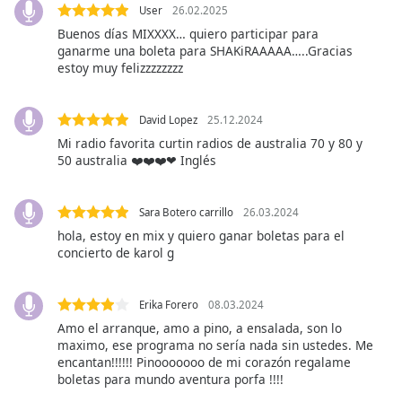
User
26.02.2025
Opacity
Buenos días MIXXXX… quiero participar para
ganarme una boleta para SHAKiRAAAAA…..Gracias
estoy muy felizzzzzzzz
Caption
Area
Background
David Lopez
25.12.2024
Color
Mi radio favorita curtin radios de australia 70 y 80 y
50 australia ❤️❤️❤️❤ Inglés
Opacity
Sara Botero carrillo
26.03.2024
hola, estoy en mix y quiero ganar boletas para el
Font
concierto de karol g
Size
Erika Forero
08.03.2024
Text
Edge
Amo el arranque, amo a pino, a ensalada, son lo
maximo, ese programa no sería nada sin ustedes. Me
Style
encantan!!!!!! Pinooooooo de mi corazón regalame
boletas para mundo aventura porfa !!!!
Font