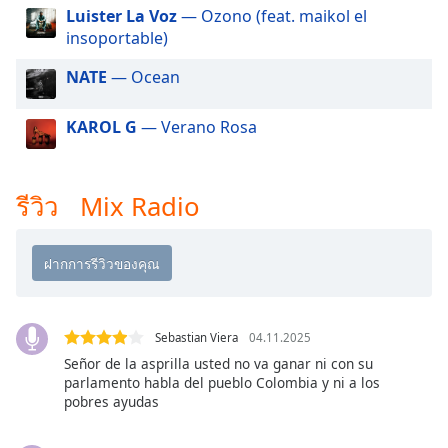
dialog
Luister La Voz
— Ozono (feat. maikol el
window.
insoportable)
Escape
will
NATE
— Ocean
cancel
and
KAROL G
— Verano Rosa
close
the
window.
รีวิว Mix Radio
Text
Color
Opacity
Sebastian Viera
04.11.2025
Señor de la asprilla usted no va ganar ni con su
Text
parlamento habla del pueblo Colombia y ni a los
Background
pobres ayudas
Color