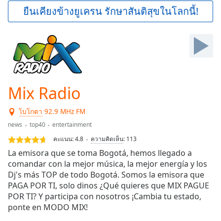
Play
ยืนเคียงข้างยูเครน รักษาสันติสุขในโลกนี้!
Video
Play
Skip
Backward
Skip
Forward
Mute
Current
Mix Radio
Time
0:00
/
โบโกตา
92.9 MHz FM
Duration
-:-
news
top40
entertainment
Loaded
:
0.00%
คะแนน:
4.8
ความคิดเห็น
:
113
Stream
La emisora que se toma Bogotá, hemos llegado a
Type
LIVE
comandar con la mejor música, la mejor energía y los
Seek to
Dj's más TOP de todo Bogotá. Somos la emisora que
live,
PAGA POR TI, solo dinos ¿Qué quieres que MIX PAGUE
currently
POR TI? Y participa con nosotros ¡Cambia tu estado,
behind
live
LIVE
ponte en MODO MIX!
Remaining