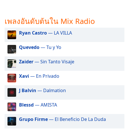
subtitles
settings
dialog
เพลงอันดับต้นใน Mix Radio
subtitles
off
,
selected
Ryan Castro
— LA VILLA
Audio
Quevedo
— Tu y Yo
Track
Picture-
Zaider
— Sin Tanto Visaje
in-
Picture
Fullscreen
Xavi
— En Privado
This
is
J Balvin
— Dalmation
a
modal
Blessd
— AMISTA
window.
Grupo Firme
— El Beneficio De La Duda
Beginning
of