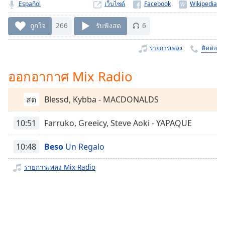
Time
-
Español
เว็บไซต์
-:-
ถูกใจ
266
รับฟังสด
6
1x
รายการเพลง
ติดต่อ
Playback
Rate
ออกอากาศ Mix Radio
Chapters
Chapters
สด
Blessd, Kybba - MACDONALDS
Descriptions
10:51
Farruko, Greeicy, Steve Aoki - YAPAQUE
descriptions
off
,
10:48
Beso
Un Regalo
selected
รายการเพลง Mix Radio
Subtitles
subtitles
settings
,
opens