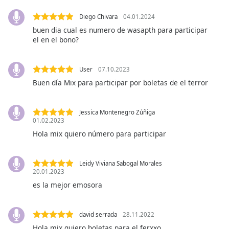
Family
Diego Chivara
04.01.2024
buen dia cual es numero de wasapth para participar
el en el bono?
Reset
Done
Close
User
07.10.2023
Modal
Dialog
Buen día Mix para participar por boletas de el terror
End
of
dialog
Jessica Montenegro Zúñiga
01.02.2023
window.
Hola mix quiero número para participar
Leidy Viviana Sabogal Morales
20.01.2023
es la mejor emosora
david serrada
28.11.2022
Hola mix quiero boletas para el ferxxo