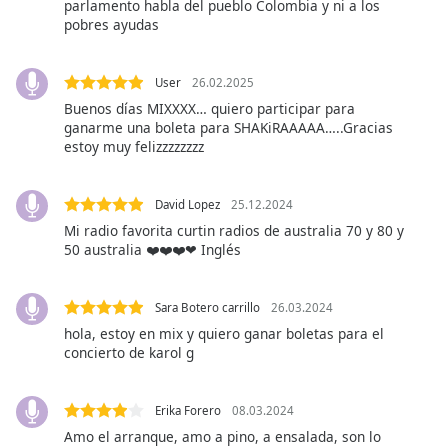
Color
parlamento habla del pueblo Colombia y ni a los
pobres ayudas
Opacity
User
26.02.2025
Buenos días MIXXXX… quiero participar para
Caption
ganarme una boleta para SHAKiRAAAAA…..Gracias
Area
estoy muy felizzzzzzzz
Background
Color
David Lopez
25.12.2024
Mi radio favorita curtin radios de australia 70 y 80 y
Opacity
50 australia ❤️❤️❤️❤ Inglés
Font
Sara Botero carrillo
26.03.2024
Size
hola, estoy en mix y quiero ganar boletas para el
concierto de karol g
Text
Edge
Erika Forero
08.03.2024
Style
Amo el arranque, amo a pino, a ensalada, son lo