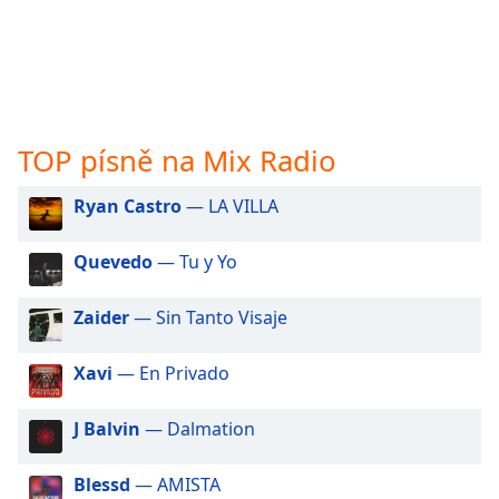
opens
subtitles
settings
dialog
subtitles
off
,
TOP písně na Mix Radio
selected
Ryan Castro
— LA VILLA
Audio
Track
Quevedo
— Tu y Yo
Picture-
in-
Picture
Zaider
— Sin Tanto Visaje
Fullscreen
This
Xavi
— En Privado
is
a
modal
J Balvin
— Dalmation
window.
Blessd
— AMISTA