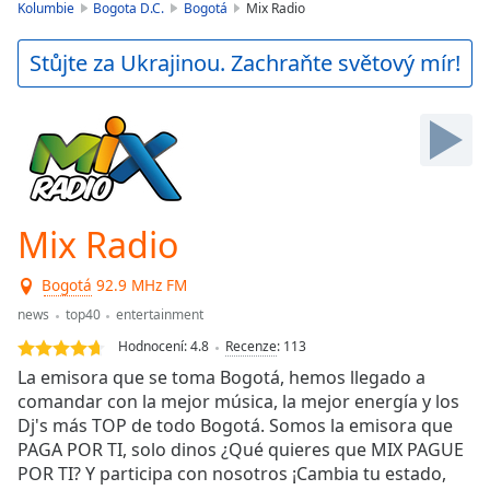
is
Kolumbie
Bogota D.C.
Bogotá
Mix Radio
loading.
Play
Stůjte za Ukrajinou. Zachraňte světový mír!
Video
Play
Skip
Backward
Skip
Forward
Mute
Current
Mix Radio
Time
0:00
/
Bogotá
92.9 MHz FM
Duration
-:-
news
top40
entertainment
Loaded
:
0.00%
Hodnocení:
4.8
Recenze
:
113
Stream
La emisora que se toma Bogotá, hemos llegado a
Type
LIVE
comandar con la mejor música, la mejor energía y los
Seek to
Dj's más TOP de todo Bogotá. Somos la emisora que
live,
PAGA POR TI, solo dinos ¿Qué quieres que MIX PAGUE
currently
POR TI? Y participa con nosotros ¡Cambia tu estado,
behind
live
LIVE