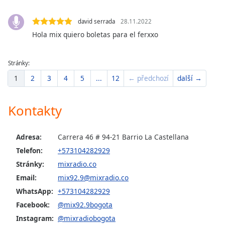
david serrada
28.11.2022
Hola mix quiero boletas para el ferxxo
Stránky:
1
2
3
4
5
...
12
← předchozí
další →
Kontakty
Adresa:
Carrera 46 # 94-21 Barrio La Castellana
Telefon:
+573104282929
Stránky:
mixradio.co
Email:
mix92.9@mixradio.co
WhatsApp:
+573104282929
Facebook:
@mix92.9bogota
Instagram:
@mixradiobogota