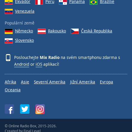
Ekvádor
Peru
Panama
Brazílie
Venezuela
Populární země
Německo
Rakousko
Česká Republika
Slovensko
Poslouchejte
Mix Radio
na svém smartphonu zdarma s
Android
or
iOS
aplikací!
Afrika
Asie
Severní Amerika
Jižní Amerika
Evropa
Oceania
© Online Radio Box, 2015-2026.
Created by
Final Level