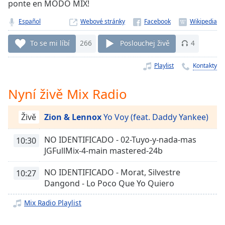
ponte en MODO MIX!
Remaining
Time
-
Español
Webové stránky
-:-
To se mi líbí
266
Poslouchej živě
4
1x
Playlist
Kontakty
Playback
Rate
Nyní živě Mix Radio
Chapters
Chapters
Živě
Zion & Lennox
Yo Voy (feat. Daddy Yankee)
Descriptions
NO IDENTIFICADO - 02-Tuyo-y-nada-mas
10:30
descriptions
JGFullMix-4-main mastered-24b
off
,
NO IDENTIFICADO - Morat, Silvestre
selected
10:27
Dangond - Lo Poco Que Yo Quiero
Subtitles
Mix Radio Playlist
subtitles
settings
,