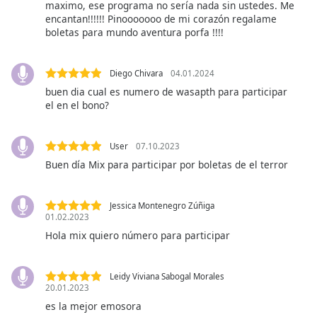
maximo, ese programa no sería nada sin ustedes. Me
encantan!!!!!! Pinooooooo de mi corazón regalame
Font
boletas para mundo aventura porfa !!!!
Family
Diego Chivara
04.01.2024
Reset
buen dia cual es numero de wasapth para participar
Done
el en el bono?
Close
Modal
Dialog
User
07.10.2023
End
Buen día Mix para participar por boletas de el terror
of
dialog
window.
Jessica Montenegro Zúñiga
01.02.2023
Hola mix quiero número para participar
Leidy Viviana Sabogal Morales
20.01.2023
es la mejor emosora