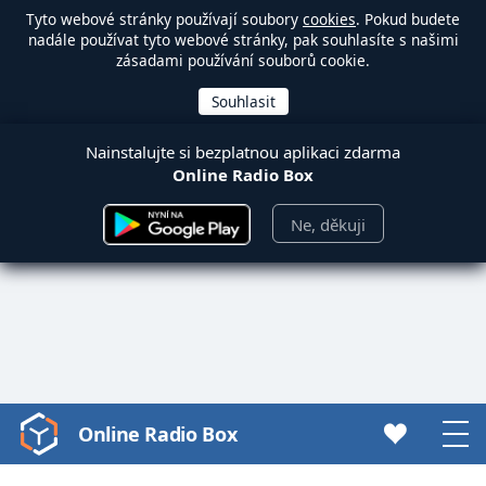
Tyto webové stránky používají soubory
cookies
. Pokud budete
nadále používat tyto webové stránky, pak souhlasíte s našimi
zásadami používání souborů cookie.
Nainstalujte si bezplatnou aplikaci zdarma
Online Radio Box
Ne, děkuji
Online Radio Box
Video
Player