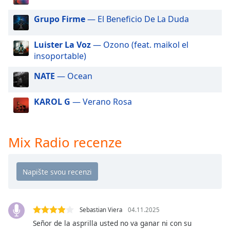
Beginning
of
Grupo Firme
— El Beneficio De La Duda
dialog
window.
Luister La Voz
— Ozono (feat. maikol el
Escape
insoportable)
will
cancel
NATE
— Ocean
and
close
KAROL G
— Verano Rosa
the
window.
Text
Mix Radio recenze
Color
Opacity
Text
Sebastian Viera
04.11.2025
Background
Señor de la asprilla usted no va ganar ni con su