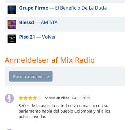
dialog
Grupo Firme
— El Beneficio De La Duda
window.
Escape
will
Blessd
— AMISTA
cancel
and
Piso 21
— Volver
close
the
window.
Anmeldelser af Mix Radio
Text
Color
Opacity
Sebastian Viera
04.11.2025
Señor de la asprilla usted no va ganar ni con su
Text
parlamento habla del pueblo Colombia y ni a los
Background
pobres ayudas
Color