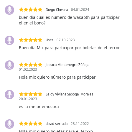
Family
Diego Chivara
04.01.2024
buen dia cual es numero de wasapth para participar
el en el bono?
Reset
Done
Close
User
07.10.2023
Modal
Dialog
Buen día Mix para participar por boletas de el terror
End
of
dialog
Jessica Montenegro Zúñiga
01.02.2023
window.
Hola mix quiero número para participar
Leidy Viviana Sabogal Morales
20.01.2023
es la mejor emosora
david serrada
28.11.2022
Hola mix quiero boletas para el ferxxo