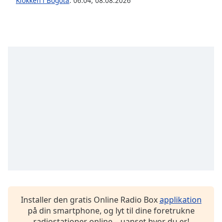
Klokken i Bogotá
:
06:04
,
08.08.2026
Installer den gratis Online Radio Box
applikation
på din smartphone, og lyt til dine foretrukne
radiostationer online – uanset hvor du er!