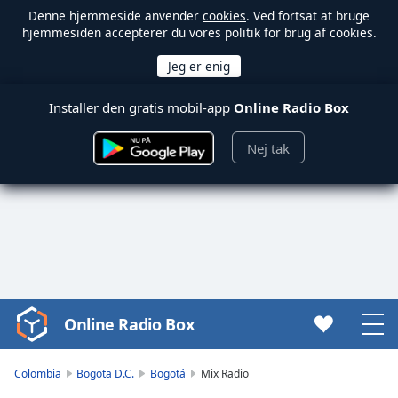
Denne hjemmeside anvender
cookies
. Ved fortsat at bruge
hjemmesiden accepterer du vores politik for brug af cookies.
Installer den gratis mobil-app
Online Radio Box
Nej tak
Online Radio Box
Video
Player
is
Colombia
Bogota D.C.
Bogotá
Mix Radio
loading.