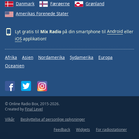
Danmark
Færøerne
Grønland
Amerikas Forenede Stater
Lyt gratis til
Mix Radio
på din smartphone til
Android
eller
iOS
applikation!
Afrika
Asien
Nordamerika
Sydamerika
Europa
Oceanien
© Online Radio Box, 2015-2026.
Created by
Final Level
Vilkår
Beskyttelse af personlige oplysninger
Feedback
Widgets
For radiostationer