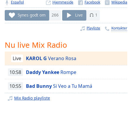
Time
-
Español
Hjemmeside
-:-
Synes godt om
266
Live
1
1x
Playliste
Kontakter
Playback
Rate
Nu live Mix Radio
Chapters
Chapters
Live
KAROL G
Verano Rosa
Descriptions
10:58
Daddy Yankee
Rompe
descriptions
off
,
10:55
Bad Bunny
Si Veo a Tu Mamá
selected
Mix Radio playliste
Subtitles
subtitles
settings
,
opens