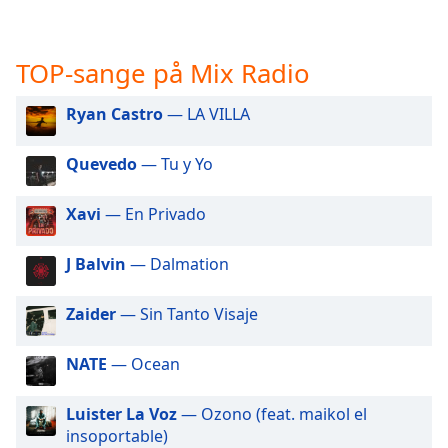
subtitles
settings
dialog
TOP-sange på Mix Radio
subtitles
off
,
selected
Ryan Castro
— LA VILLA
Audio
Quevedo
— Tu y Yo
Track
Picture-
Xavi
— En Privado
in-
Picture
Fullscreen
J Balvin
— Dalmation
This
is
Zaider
— Sin Tanto Visaje
a
modal
NATE
— Ocean
window.
Luister La Voz
— Ozono (feat. maikol el
Beginning
insoportable)
of