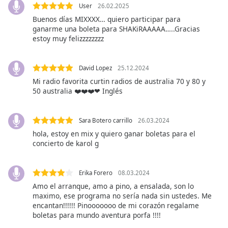
User
26.02.2025
Opacity
Buenos días MIXXXX… quiero participar para
ganarme una boleta para SHAKiRAAAAA…..Gracias
estoy muy felizzzzzzzz
Caption
Area
Background
David Lopez
25.12.2024
Color
Mi radio favorita curtin radios de australia 70 y 80 y
50 australia ❤️❤️❤️❤ Inglés
Opacity
Sara Botero carrillo
26.03.2024
hola, estoy en mix y quiero ganar boletas para el
Font
concierto de karol g
Size
Erika Forero
08.03.2024
Text
Edge
Amo el arranque, amo a pino, a ensalada, son lo
maximo, ese programa no sería nada sin ustedes. Me
Style
encantan!!!!!! Pinooooooo de mi corazón regalame
boletas para mundo aventura porfa !!!!
Font