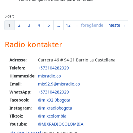
Sider:
1
2
3
4
5
...
12
← foregående
næste →
Radio kontakter
Adresse:
Carrera 46 # 94-21 Barrio La Castellana
Telefon:
+573104282929
Hjemmeside:
mixradio.co
Email:
mix92.9@mixradio.co
WhatsApp:
+573104282929
Facebook:
@mix92.9bogota
Instagram:
@mixradiobogota
Tiktok:
@mixcolombia
Youtube:
@MIXRADIOCOLOMBIA