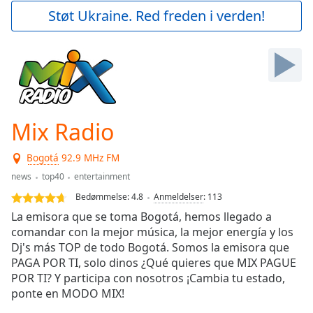
Play
Støt Ukraine. Red freden i verden!
Video
Play
Skip
Backward
Skip
Forward
Mute
Current
Mix Radio
Time
0:00
/
Bogotá
92.9 MHz FM
Duration
-:-
news
top40
entertainment
Loaded
:
0.00%
Bedømmelse:
4.8
Anmeldelser
:
113
Stream
La emisora que se toma Bogotá, hemos llegado a
Type
LIVE
comandar con la mejor música, la mejor energía y los
Seek to
Dj's más TOP de todo Bogotá. Somos la emisora que
live,
PAGA POR TI, solo dinos ¿Qué quieres que MIX PAGUE
currently
POR TI? Y participa con nosotros ¡Cambia tu estado,
behind
live
LIVE
ponte en MODO MIX!
Remaining