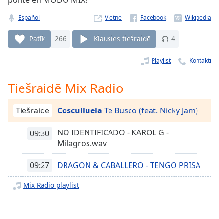
ponte en MODO MIX!
Time
-
-:-
Español
Vietne
1x
Patīk
266
Klausies tiešraidē
4
Playback
Rate
Playlist
Kontakti
Chapters
Tiešraidē Mix Radio
Chapters
Tiešraide
Cosculluela
Te Busco (feat. Nicky Jam)
Descriptions
descriptions
NO IDENTIFICADO - KAROL G -
09:30
off
,
Milagros.wav
selected
09:27
DRAGON & CABALLERO - TENGO PRISA
Subtitles
Mix Radio playlist
subtitles
settings
,
opens