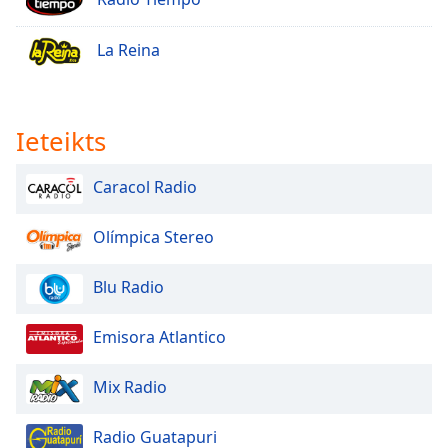
La Reina
Ieteikts
Caracol Radio
Olímpica Stereo
Blu Radio
Emisora Atlantico
Mix Radio
Radio Guatapuri