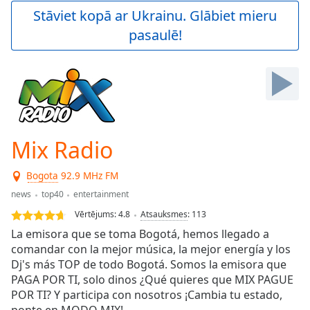
Play
Stāviet kopā ar Ukrainu. Glābiet mieru
Video
pasaulē!
Play
Skip
Backward
Skip
Forward
Mute
Current
Time
0:00
Mix Radio
/
Duration
-:-
Bogota
92.9 MHz FM
Loaded
:
0.00%
news
top40
entertainment
Stream
Vērtējums:
4.8
Atsauksmes
:
113
Type
LIVE
La emisora que se toma Bogotá, hemos llegado a
Seek to
comandar con la mejor música, la mejor energía y los
live,
Dj's más TOP de todo Bogotá. Somos la emisora que
currently
behind
PAGA POR TI, solo dinos ¿Qué quieres que MIX PAGUE
live
LIVE
POR TI? Y participa con nosotros ¡Cambia tu estado,
Remaining