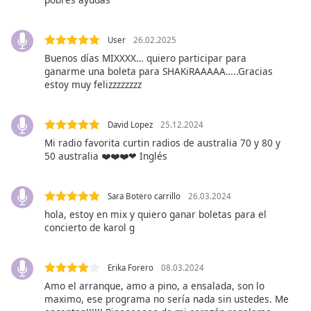
Opacity
User
26.02.2025
Caption
Buenos días MIXXXX… quiero participar para
ganarme una boleta para SHAKiRAAAAA…..Gracias
Area
estoy muy felizzzzzzzz
Background
Color
David Lopez
25.12.2024
Opacity
Mi radio favorita curtin radios de australia 70 y 80 y
50 australia ❤️❤️❤️❤ Inglés
Font
Sara Botero carrillo
26.03.2024
Size
hola, estoy en mix y quiero ganar boletas para el
concierto de karol g
Text
Edge
Style
Erika Forero
08.03.2024
Amo el arranque, amo a pino, a ensalada, son lo
maximo, ese programa no sería nada sin ustedes. Me
Font