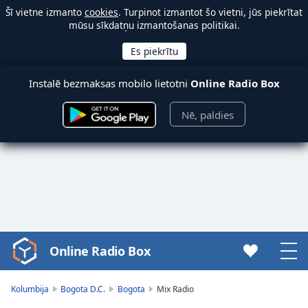
Šī vietne izmanto
cookies
. Turpinot izmantot šo vietni, jūs piekrītat
mūsu sīkdatņu izmantošanas politikai.
Instalē bezmaksas mobilo lietotni
Online Radio Box
Nē, paldies
Online Radio Box
Video
Player
is
Kolumbija
Bogota D.C.
Bogota
Mix Radio
loading.