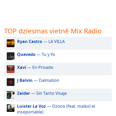
subtitles
settings
dialog
subtitles
off
,
TOP dziesmas vietnē Mix Radio
selected
Audio
Ryan Castro
— LA VILLA
Track
Picture-
Quevedo
— Tu y Yo
in-
Picture
Xavi
— En Privado
Fullscreen
This
is
J Balvin
— Dalmation
a
modal
Zaider
— Sin Tanto Visaje
window.
Luister La Voz
— Ozono (feat. maikol el
Beginning
insoportable)
of