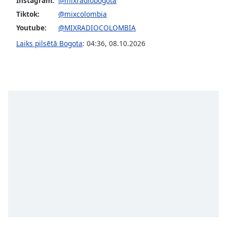
Instagram:
@mixradiobogota
Tiktok:
@mixcolombia
Youtube:
@MIXRADIOCOLOMBIA
Laiks pilsētā Bogota
:
04:36
,
08.10.2026