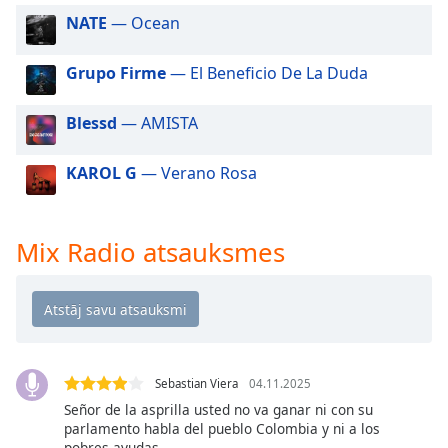
dialog
NATE
— Ocean
window.
Escape
Grupo Firme
— El Beneficio De La Duda
will
cancel
and
Blessd
— AMISTA
close
the
KAROL G
— Verano Rosa
window.
Text
Mix Radio atsauksmes
Color
Opacity
Text
Sebastian Viera
04.11.2025
Background
Señor de la asprilla usted no va ganar ni con su
Color
parlamento habla del pueblo Colombia y ni a los
pobres ayudas