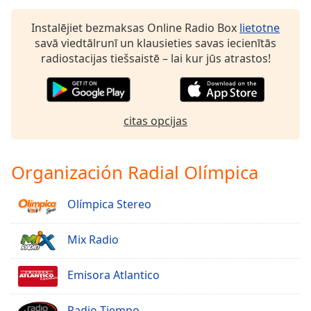
Instalējiet bezmaksas Online Radio Box
lietotne
savā viedtālrunī un klausieties savas iecienītās
radiostacijas tiešsaistē – lai kur jūs atrastos!
citas opcijas
Organización Radial Olímpica
Olímpica Stereo
Mix Radio
Emisora Atlantico
Radio Tiempo