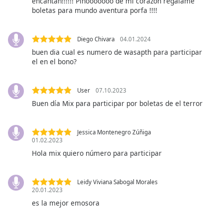
encantan!!!!!! Pinooooooo de mi corazón regalame
Family
boletas para mundo aventura porfa !!!!
Diego Chivara
04.01.2024
Reset
buen dia cual es numero de wasapth para participar
Done
el en el bono?
Close
Modal
Dialog
End
User
07.10.2023
of
Buen día Mix para participar por boletas de el terror
dialog
window.
Jessica Montenegro Zúñiga
01.02.2023
Hola mix quiero número para participar
Leidy Viviana Sabogal Morales
20.01.2023
es la mejor emosora