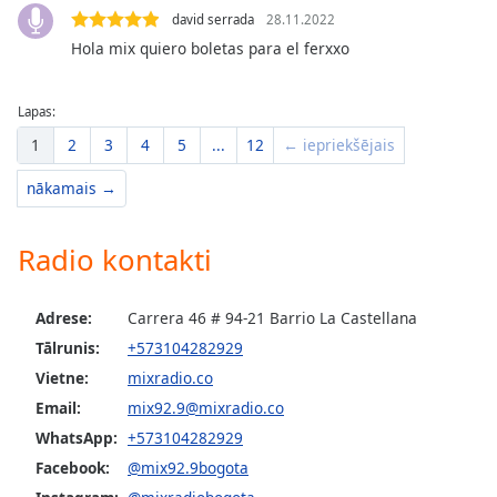
david serrada
28.11.2022
Hola mix quiero boletas para el ferxxo
Lapas:
1
2
3
4
5
...
12
← iepriekšējais
nākamais →
Radio kontakti
Adrese:
Carrera 46 # 94-21 Barrio La Castellana
Tālrunis:
+573104282929
Vietne:
mixradio.co
Email:
mix92.9@mixradio.co
WhatsApp:
+573104282929
Facebook:
@mix92.9bogota