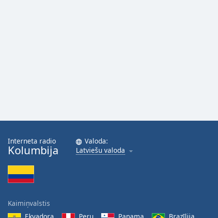
Interneta radio
Valoda:
Kolumbija
Latviešu valoda
Kaimiņvalstis
Ekvadora
Peru
Panama
Brazīlija