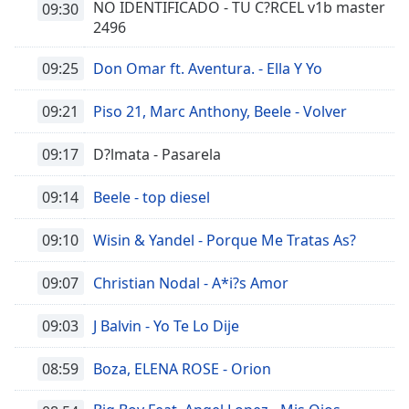
NO IDENTIFICADO - TU C?RCEL v1b master
09:30
2496
09:25
Don Omar ft. Aventura. - Ella Y Yo
09:21
Piso 21, Marc Anthony, Beele - Volver
09:17
D?lmata - Pasarela
09:14
Beele - top diesel
09:10
Wisin & Yandel - Porque Me Tratas As?
09:07
Christian Nodal - A*i?s Amor
09:03
J Balvin - Yo Te Lo Dije
08:59
Boza, ELENA ROSE - Orion