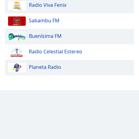
Radio Viva Fenix
Sabambu FM
Buenísima FM
Radio Celestial Estereo
Planeta Radio