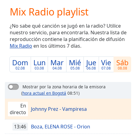
loading.
Mix Radio playlist
Play
Video
Play
¿No sabe qué canción se jugó en la radio? Utilice
Skip
nuestro servicio, para encontrarla. Nuestra lista de
Backward
reproducción contiene la planificación de difusión
Skip
Forward
Mix Radio
en los últimos 7 días.
Mute
Current
Dom
Lun
Mar
Mié
Jue
Vie
Sáb
Time
0:00
02.08
03.08
04.08
05.08
06.08
07.08
08.08
/
Duration
-:-
Loaded
:
Mostrar por la zona horaria de la emisora
0.00%
(
hora actual en Bogotá
08:51)
Stream
Type
LIVE
En
Johnny Prez - Vampiresa
directo
Seek to
live,
currently
13:46
Boza, ELENA ROSE - Orion
behind
live
LIVE