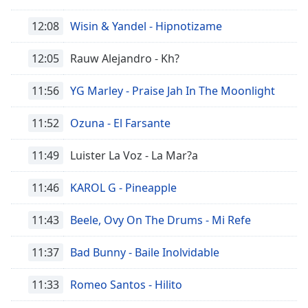
12:08
Wisin & Yandel - Hipnotizame
Opacity
12:05
Rauw Alejandro - Kh?
Caption
Area
11:56
YG Marley - Praise Jah In The Moonlight
Background
Color
11:52
Ozuna - El Farsante
11:49
Luister La Voz - La Mar?a
Opacity
11:46
KAROL G - Pineapple
Font
Size
11:43
Beele, Ovy On The Drums - Mi Refe
Text
11:37
Bad Bunny - Baile Inolvidable
Edge
Style
11:33
Romeo Santos - Hilito