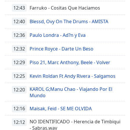
of
12:43
Farruko - Cositas Que Haciamos
dialog
window.
12:40
Blessd, Ovy On The Drums - AMISTA
Escape
will
cancel
12:36
Paulo Londra - Ad?n y Eva
and
close
12:32
Prince Royce - Darte Un Beso
the
window.
12:29
Piso 21, Marc Anthony, Beele - Volver
Text
12:25
Kevin Roldan Ft Andy Rivera - Salgamos
Color
KAROL G;Manu Chao - Viajando Por El
12:20
Mundo
Opacity
12:16
Maisak, Feid - SE ME OLVIDA
Text
Background
NO IDENTIFICADO - Herencia de Timbiqui
12:12
Color
- Sabras.wav