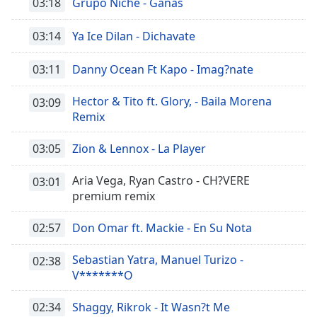
03:18
Grupo Niche - Ganas
03:14
Ya Ice Dilan - Dichavate
03:11
Danny Ocean Ft Kapo - Imag?nate
Hector & Tito ft. Glory, - Baila Morena
03:09
Remix
03:05
Zion & Lennox - La Player
Aria Vega, Ryan Castro - CH?VERE
03:01
premium remix
02:57
Don Omar ft. Mackie - En Su Nota
Sebastian Yatra, Manuel Turizo -
02:38
V*******O
02:34
Shaggy, Rikrok - It Wasn?t Me