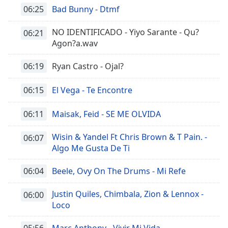
06:25
Bad Bunny - Dtmf
NO IDENTIFICADO - Yiyo Sarante - Qu?
06:21
Agon?a.wav
06:19
Ryan Castro - Ojal?
06:15
El Vega - Te Encontre
06:11
Maisak, Feid - SE ME OLVIDA
Wisin & Yandel Ft Chris Brown & T Pain. -
06:07
Algo Me Gusta De Ti
06:04
Beele, Ovy On The Drums - Mi Refe
Justin Quiles, Chimbala, Zion & Lennox -
06:00
Loco
05:56
Marc Anthony - Vivir Mi Vida