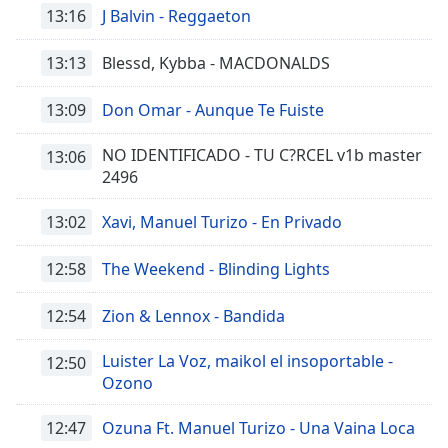
opens
13:16
J Balvin - Reggaeton
subtitles
settings
13:13
Blessd, Kybba - MACDONALDS
dialog
subtitles
13:09
Don Omar - Aunque Te Fuiste
off
,
selected
NO IDENTIFICADO - TU C?RCEL v1b master
13:06
Audio
2496
Track
13:02
Xavi, Manuel Turizo - En Privado
Picture-
in-
Picture
12:58
The Weekend - Blinding Lights
Fullscreen
This
12:54
Zion & Lennox - Bandida
is
a
Luister La Voz, maikol el insoportable -
12:50
modal
Ozono
window.
12:47
Ozuna Ft. Manuel Turizo - Una Vaina Loca
Beginning