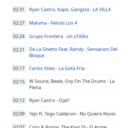
02:31
Ryan Castro, Kapo, Gangsta - LA VILLA
02:27
Maluma - Felices Los 4
02:24
Grupo Frontera - un x100to
De La Ghetto Feat. Randy - Sensacion Del
02:21
Bloque
02:17
Carlos Vives - La Gota Fria
W Sound, Beele, Ovy On The Drums - La
02:15
Plena
02:12
Ryan Castro - Ojal?
02:09
?ejo ft. Tego Calderon - No Quiere Novio
02:07
Criss & Ronny, The King Dj - El Azote