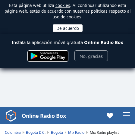
Esta página web utiliza
cookies
. Al continuar utilizando esta
página web, estás de acuerdo con nuestras políticas respecto al
uso de cookies.
Instala la aplicación móvil gratuita
Online Radio Box
No, gracias
Online Radio Box
Video
Player
is
Colombia
Bogotá D.C.
Bogotá
Mix Radio
Mix Radio playlist