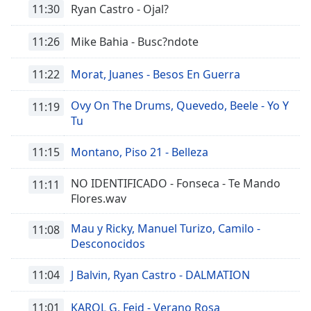
11:30
Ryan Castro - Ojal?
Font
Family
11:26
Mike Bahia - Busc?ndote
Reset
11:22
Morat, Juanes - Besos En Guerra
Done
Close
Ovy On The Drums, Quevedo, Beele - Yo Y
11:19
Modal
Tu
Dialog
End
11:15
Montano, Piso 21 - Belleza
of
dialog
window.
NO IDENTIFICADO - Fonseca - Te Mando
11:11
Flores.wav
Mau y Ricky, Manuel Turizo, Camilo -
11:08
Desconocidos
11:04
J Balvin, Ryan Castro - DALMATION
11:01
KAROL G, Feid - Verano Rosa