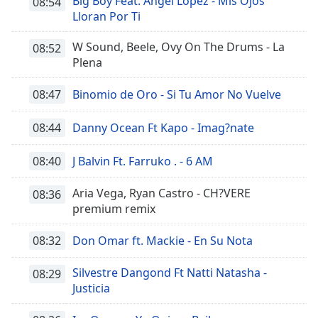
Big Boy Feat. Angel Lopez - Mis Ojos
08:54
Lloran Por Ti
W Sound, Beele, Ovy On The Drums - La
08:52
Plena
08:47
Binomio de Oro - Si Tu Amor No Vuelve
08:44
Danny Ocean Ft Kapo - Imag?nate
08:40
J Balvin Ft. Farruko . - 6 AM
Aria Vega, Ryan Castro - CH?VERE
08:36
premium remix
08:32
Don Omar ft. Mackie - En Su Nota
Silvestre Dangond Ft Natti Natasha -
08:29
Justicia