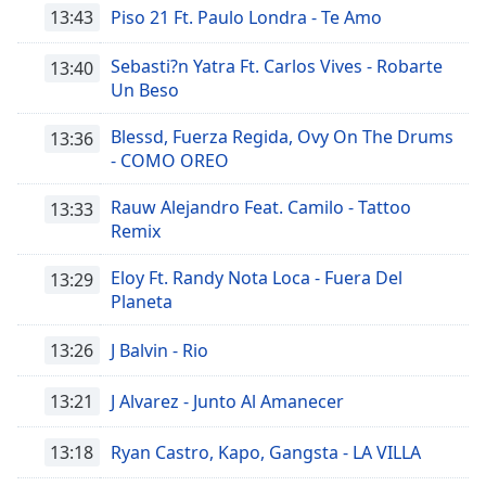
Remaining
13:43
Piso 21 Ft. Paulo Londra - Te Amo
Time
-
-:-
Sebasti?n Yatra Ft. Carlos Vives - Robarte
13:40
Un Beso
1x
Playback
Blessd, Fuerza Regida, Ovy On The Drums
13:36
Rate
- COMO OREO
Chapters
Rauw Alejandro Feat. Camilo - Tattoo
13:33
Chapters
Remix
Descriptions
Eloy Ft. Randy Nota Loca - Fuera Del
13:29
Planeta
descriptions
off
,
13:26
J Balvin - Rio
selected
13:21
J Alvarez - Junto Al Amanecer
Subtitles
subtitles
13:18
Ryan Castro, Kapo, Gangsta - LA VILLA
settings
,