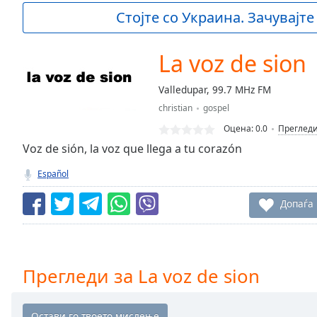
Current
Стојте со Украина. Зачувајте
Time
0:00
/
Duration
-:-
La voz de sion
Loaded
:
0.00%
Valledupar, 99.7 MHz FM
0:00
christian
gospel
Stream
Type
LIVE
Оцена:
0.0
Преглед
Seek to
Voz de sión, la voz que llega a tu corazón
live,
currently
Español
behind
live
LIVE
Remaining
Допаѓа
Time
-
-:-
1x
Прегледи за La voz de sion
Playback
Rate