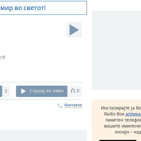
 мир во светот!
и
:
0
3
Слушај во живо
0
Контакти
Инсталирајте ја б
Radio Box
аплика
паметен телефон
вашите омилени
онлајн – кад