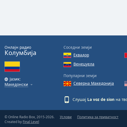
Audio
Track
Picture-
in-
Picture
Fullscreen
This
is
Онлајн радио
Соседни земји
a
Колумбија
Еквадор
modal
window.
Венецуела
Популарни земји
Beginning
Јазик:
of
Северна Македонија
Македонски
dialog
window.
Слушај
La voz de sion
на тв
Escape
will
cancel
© Online Radio Box, 2015-2026.
Услови
Политика за приватност
and
Created by
Final Level
close