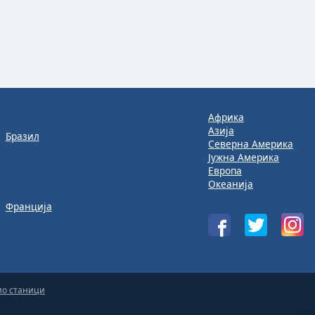
Африка
Азија
Бразил
Северна Америка
Јужна Америка
Европа
Океанија
Франција
ио станици