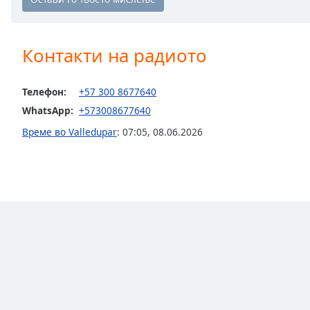
Chapters
Chapters
Контакти на радиото
Descriptions
descriptions
Телефон:
+57 300 8677640
off
,
WhatsApp:
+573008677640
selected
Време во Valledupar
:
07:05
,
08.06.2026
Subtitles
subtitles
settings
,
opens
subtitles
settings
dialog
subtitles
off
,
selected