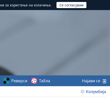
ики за користење на колачиња.
Реверси
Табла
Најави се
Колумбија