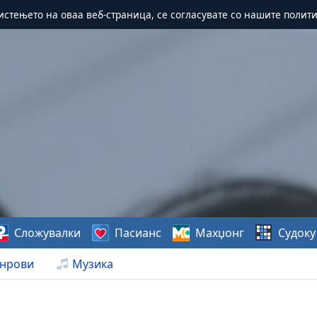
истењето на оваа веб-страница, се согласувате со нашите полит
Сложувалки
Пасианс
Махџонг
Судоку
нрови
Музика