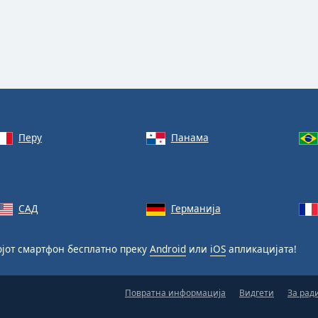
Перу
Панама
САД
Германија
ојот смартфон бесплатно преку
Android
или
iOS
апликацијата!
Повратна информација
Видгети
За рад