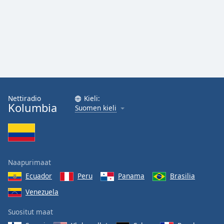
Family
Reset
Done
Close
Modal
Dialog
End
Nettiradio
Kieli:
of
Kolumbia
Suomen kieli
dialog
window.
Naapurimaat
Ecuador
Peru
Panama
Brasilia
Venezuela
Suositut maat