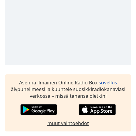
subtitles
settings
dialog
subtitles
off
,
selected
Audio
Track
Picture-
in-
Picture
Fullscreen
Asenna ilmainen Online Radio Box
sovellus
This
älypuhelimeesi ja kuuntele suosikkiradiokanaviasi
is
verkossa – missä tahansa oletkin!
a
modal
window.
muut vaihtoehdot
Beginning
of