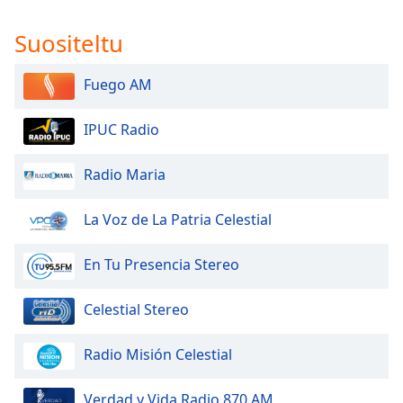
dialog
window.
Suositeltu
Escape
will
Fuego AM
cancel
and
close
IPUC Radio
the
window.
Radio Maria
Text
La Voz de La Patria Celestial
Color
En Tu Presencia Stereo
Opacity
Celestial Stereo
Text
Background
Radio Misión Celestial
Color
Verdad y Vida Radio 870 AM