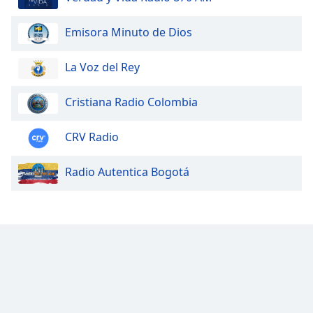
Opacity
Emisora Minuto de Dios
Caption
La Voz del Rey
Area
Background
Cristiana Radio Colombia
Color
CRV Radio
Opacity
Radio Autentica Bogotá
Font
Size
Text
Edge
Style
Font