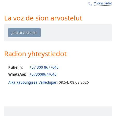
Time
-
Yhteystiedot
-:-
La voz de sion arvostelut
1x
Playback
Rate
Chapters
Chapters
Radion yhteystiedot
Descriptions
Puhelin:
+57 300 8677640
descriptions
off
,
WhatsApp:
+573008677640
selected
Aika kaupungissa Valledupar
:
08:54
,
08.08.2026
Subtitles
subtitles
settings
,
opens