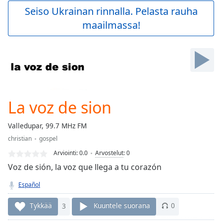
Play
Seiso Ukrainan rinnalla. Pelasta rauha
Video
maailmassa!
Play
Skip
Backward
Skip
Forward
Mute
Current
Time
0:00
La voz de sion
/
Duration
-:-
Valledupar, 99.7 MHz FM
Loaded
:
christian
gospel
0.00%
Stream
Arviointi:
0.0
Arvostelut
:
0
Type
LIVE
Voz de sión, la voz que llega a tu corazón
Seek to
live,
Español
currently
behind
live
LIVE
Tykkää
3
Kuuntele suorana
0
Remaining