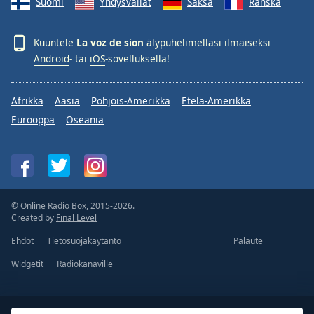
Suomi
Yhdysvallat
Saksa
Ranska
Kuuntele
La voz de sion
älypuhelimellasi ilmaiseksi
Android
- tai
iOS
-sovelluksella!
Afrikka
Aasia
Pohjois-Amerikka
Etelä-Amerikka
Eurooppa
Oseania
© Online Radio Box, 2015-2026.
Created by
Final Level
Ehdot
Tietosuojakäytäntö
Palaute
Widgetit
Radiokanaville