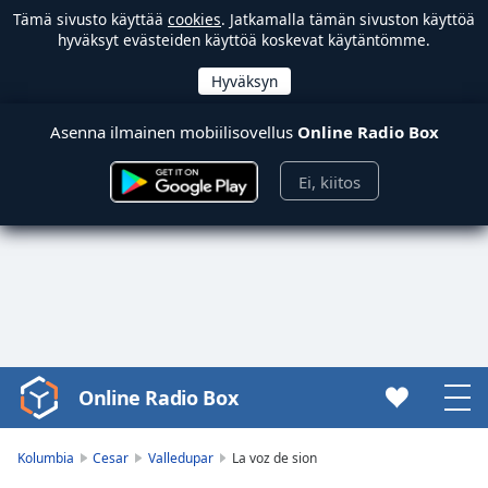
Tämä sivusto käyttää
cookies
. Jatkamalla tämän sivuston käyttöä
hyväksyt evästeiden käyttöä koskevat käytäntömme.
Asenna ilmainen mobiilisovellus
Online Radio Box
Ei, kiitos
Online Radio Box
Video
Player
is
Kolumbia
Cesar
Valledupar
La voz de sion
loading.