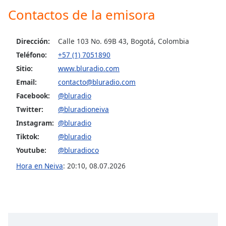
Contactos de la emisora
Opacity
Dirección:
Calle 103 No. 69B 43, Bogotá, Colombia
Caption
Teléfono:
+57 (1) 7051890
Area
Sitio:
www.bluradio.com
Background
Email:
contacto@bluradio.com
Color
Facebook:
@bluradio
Twitter:
@bluradioneiva
Opacity
Instagram:
@bluradio
Tiktok:
@bluradio
Font
Youtube:
@bluradioco
Size
Hora en Neiva
:
20:10
,
08.07.2026
Text
Edge
Style