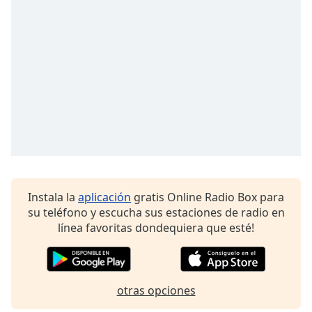
Font
Family
Reset
Done
Close
Modal
Dialog
End
of
dialog
window.
Instala la
aplicación
gratis Online Radio Box para
su teléfono y escucha sus estaciones de radio en
línea favoritas dondequiera que esté!
otras opciones