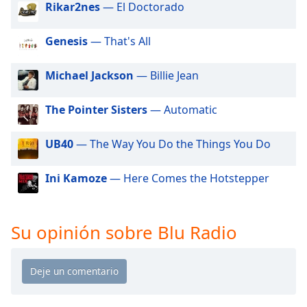
of
Rikar2nes
— El Doctorado
dialog
window.
Genesis
— That's All
Escape
will
Michael Jackson
— Billie Jean
cancel
and
The Pointer Sisters
— Automatic
close
the
window.
UB40
— The Way You Do the Things You Do
Text
Ini Kamoze
— Here Comes the Hotstepper
Color
Su opinión sobre Blu Radio
Opacity
Text
Background
Color