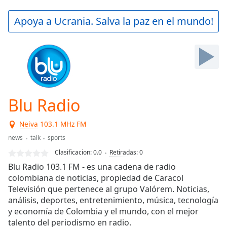
loading.
Play
Apoya a Ucrania. Salva la paz en el mundo!
Video
Play
Skip
Backward
Skip
Forward
Mute
Current
Blu Radio
Time
0:00
/
Neiva
103.1 MHz FM
Duration
-:-
news
talk
sports
Loaded
:
0.00%
Clasificacion:
0.0
Retiradas
:
0
Stream
Blu Radio 103.1 FM - es una cadena de radio
Type
LIVE
colombiana de noticias, propiedad de Caracol
Seek to
Televisión que pertenece al grupo Valórem. Noticias,
live,
análisis, deportes, entretenimiento, música, tecnología
currently
y economía de Colombia y el mundo, con el mejor
behind
live
LIVE
talento del periodismo en radio.