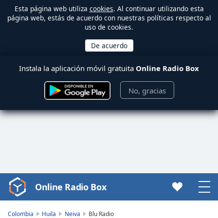
Esta página web utiliza
cookies
. Al continuar utilizando esta
página web, estás de acuerdo con nuestras políticas respecto al
uso de cookies.
Instala la aplicación móvil gratuita
Online Radio Box
No, gracias
Online Radio Box
Video
Player
is
Colombia
Huila
Neiva
Blu Radio