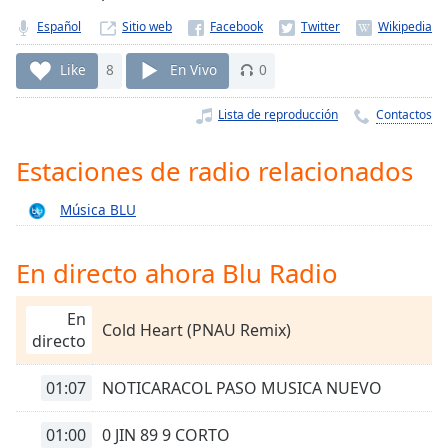
Remaining
Time
-
Español
Sitio web
-:-
Like
8
En Vivo
0
1x
Lista de reproducción
Contactos
Playback
Rate
Estaciones de radio relacionados
Chapters
Chapters
Música BLU
Descriptions
En directo ahora Blu Radio
descriptions
off
,
En
selected
Cold Heart (PNAU Remix)
directo
Subtitles
01:07
NOTICARACOL PASO MUSICA NUEVO
subtitles
settings
,
01:00
0 JIN 89 9 CORTO