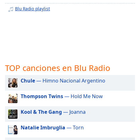
opens
subtitles
Blu Radio playlist
settings
dialog
subtitles
off
,
selected
Audio
Track
TOP canciones en Blu Radio
Picture-
in-
Chule
— Himno Nacional Argentino
Picture
Fullscreen
This
Thompson Twins
— Hold Me Now
is
a
Kool & The Gang
— Joanna
modal
window.
Natalie Imbruglia
— Torn
Beginning