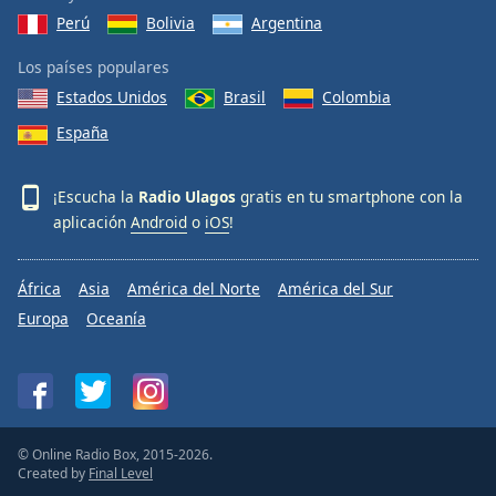
Perú
Bolivia
Argentina
Los países populares
Estados Unidos
Brasil
Colombia
España
¡Escucha la
Radio Ulagos
gratis en tu smartphone con la
aplicación
Android
o
iOS
!
África
Asia
América del Norte
América del Sur
Europa
Oceanía
© Online Radio Box, 2015-2026.
Created by
Final Level