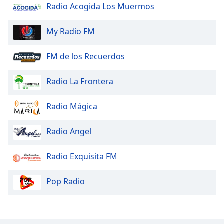
Radio Acogida Los Muermos
Opacity
My Radio FM
Caption
FM de los Recuerdos
Area
Background
Radio La Frontera
Color
Radio Mágica
Opacity
Radio Angel
Font
Size
Radio Exquisita FM
Pop Radio
Text
Edge
Style