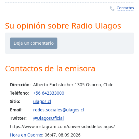
Remaining
Time
-
Contactos
-:-
Su opinión sobre Radio Ulagos
1x
Playback
Rate
Chapters
Chapters
Contactos de la emisora
Descriptions
Dirección:
Alberto Fuchslocher 1305 Osorno, Chile
descriptions
Teléfono:
+56 642333000
off
,
selected
Sitio:
ulagos.cl
Email:
redes.sociales@ulagos.cl
Subtitles
Twitter:
@UlagosOficial
subtitles
https://www.instagram.com/universidaddeloslagos/
settings
,
Hora en Osorno
:
06:47
,
08.09.2026