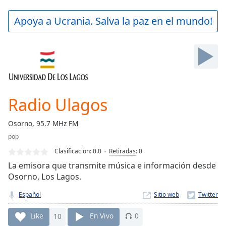
loading.
Play
Apoya a Ucrania. Salva la paz en el mundo!
Video
Play
Skip
Backward
Skip
Forward
Mute
Current
Radio Ulagos
Time
0:00
/
Osorno, 95.7 MHz FM
Duration
-:-
pop
Loaded
:
0.00%
Clasificacion:
0.0
Retiradas
:
0
Stream
La emisora que transmite música e información desde
Type
LIVE
Osorno, Los Lagos.
Seek to
live,
Español
Sitio web
currently
behind
Like
10
En Vivo
0
live
LIVE