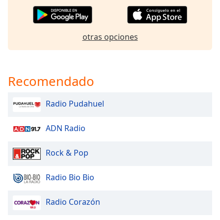
of
dialog
window.
Escape
otras opciones
will
cancel
and
Recomendado
close
the
window.
Radio Pudahuel
Text
ADN Radio
Color
Rock & Pop
Opacity
Radio Bio Bio
Text
Radio Corazón
Background
Color