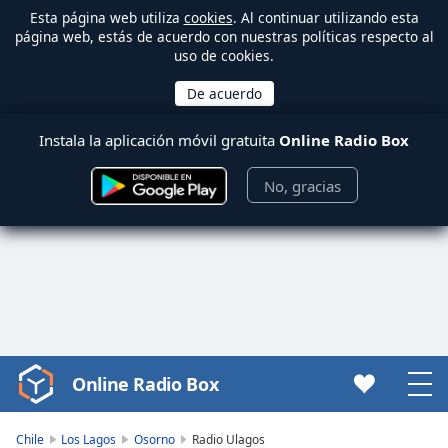
Esta página web utiliza
cookies
. Al continuar utilizando esta
página web, estás de acuerdo con nuestras políticas respecto al
uso de cookies.
Instala la aplicación móvil gratuita
Online Radio Box
No, gracias
Online Radio Box
Video
Player
is
Chile
Los Lagos
Osorno
Radio Ulagos