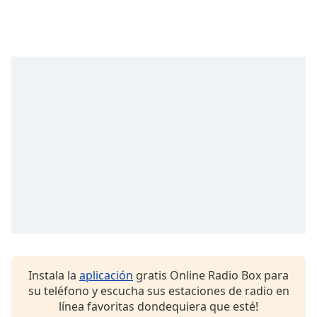
opens
subtitles
settings
dialog
subtitles
off
,
selected
Audio
Track
Picture-
in-
Picture
Fullscreen
This
is
a
modal
window.
Instala la
aplicación
gratis Online Radio Box para
su teléfono y escucha sus estaciones de radio en
línea favoritas dondequiera que esté!
Beginning