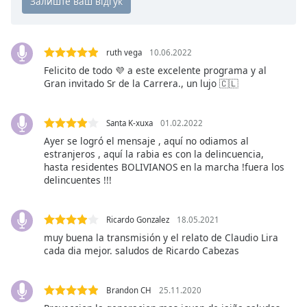
subtitles
settings
dialog
ruth vega
10.06.2022
subtitles
Felicito de todo 💜 a este excelente programa y al
off
,
Gran invitado Sr de la Carrera., un lujo 🇨🇱
selected
Audio
Santa K-xuxa
01.02.2022
Track
Ayer se logró el mensaje , aquí no odiamos al
estranjeros , aquí la rabia es con la delincuencia,
Picture-
in-
hasta residentes BOLIVIANOS en la marcha !fuera los
Picture
delincuentes !!!
Fullscreen
This
is
Ricardo Gonzalez
18.05.2021
a
muy buena la transmisión y el relato de Claudio Lira
modal
cada dia mejor. saludos de Ricardo Cabezas
window.
Brandon CH
25.11.2020
Beginning