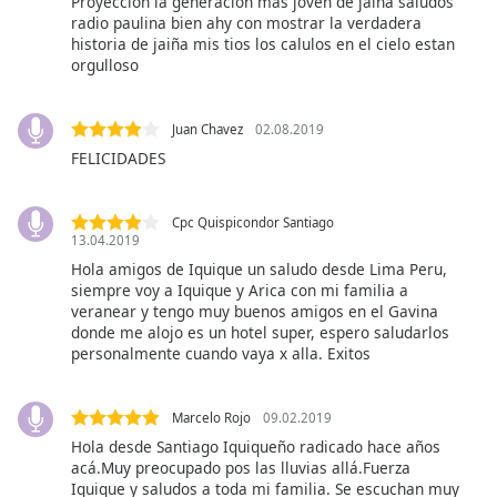
Proyeccion la generacion mas joven de jaiña saludos
of
radio paulina bien ahy con mostrar la verdadera
dialog
historia de jaiña mis tios los calulos en el cielo estan
window.
orgulloso
Escape
will
cancel
Juan Chavez
02.08.2019
and
FELICIDADES
close
the
window.
Cpc Quispicondor Santiago
13.04.2019
Hola amigos de Iquique un saludo desde Lima Peru,
Text
siempre voy a Iquique y Arica con mi familia a
Color
veranear y tengo muy buenos amigos en el Gavina
donde me alojo es un hotel super, espero saludarlos
personalmente cuando vaya x alla. Exitos
Opacity
Marcelo Rojo
09.02.2019
Text
Hola desde Santiago Iquiqueño radicado hace años
Background
acá.Muy preocupado pos las lluvias allá.Fuerza
Color
Iquique y saludos a toda mi familia. Se escuchan muy