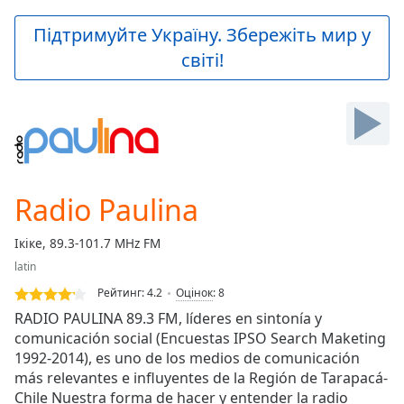
loading.
Play
Підтримуйте Україну. Збережіть мир у
Video
світі!
Play
Skip
Backward
Skip
Forward
Mute
Current
Time
0:00
Radio Paulina
/
Duration
-:-
Ікіке, 89.3-101.7 MHz FM
Loaded
:
latin
0.00%
Stream
Рейтинг:
4.2
Оцінок
:
8
Type
LIVE
RADIO PAULINA 89.3 FM, líderes en sintonía y
Seek to
comunicación social (Encuestas IPSO Search Maketing
live,
1992-2014), es uno de los medios de comunicación
currently
behind
más relevantes e influyentes de la Región de Tarapacá-
live
LIVE
Chile Nuestra forma de hacer y entender la radio