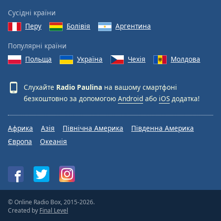
Сусідні країни
Перу
Болівія
Аргентина
Популярні країни
Польща
Україна
Чехія
Молдова
Слухайте
Radio Paulina
на вашому смартфоні
безкоштовно за допомогою
Android
або
iOS
додатка!
Африка
Азія
Північна Америка
Південна Америка
Європа
Океанія
© Online Radio Box, 2015-2026.
Created by
Final Level