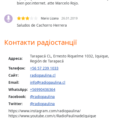
bien por.internet. atte Marcelo Rojo.
Opacity
Mario Lizana
26.01.2019
Saludos de Cachorro Herrera
Caption
Area
Background
Контакти радіостанції
Color
Tarapacá CL, Ernesto Riquelme 1032, Iquique,
Адреса:
Opacity
Región de Tarapacá
Телефон:
+56 57 239 1033
Font
Сайт:
radiopaulina.cl
Size
Email:
info@radiopaulina.cl
WhatsApp:
+56990436364
Text
Facebook:
@radiopaulina
Edge
Twitter:
@radiopaulina
Style
https://www.instagram.com/radiopaulina/
https://www.youtube.com/c/RadioPaulinadeIquique