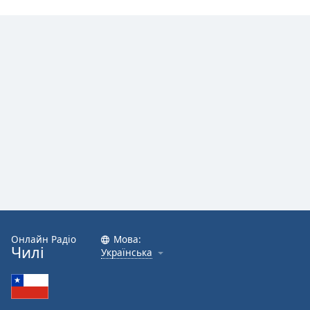
Онлайн Радіо
Мова:
Чилі
Українська