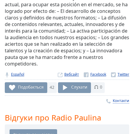
Remaining
actual, para ocupar esta posición en el mercado, se ha
Time
-
logrado por efecto de: – El desarrollo de conceptos
-:-
claros y definidos de nuestros formatos; – La difusión
de contenidos relevantes, actuales, innovadores y de
1x
interés para la comunidad; – La activa participación de
Playback
la audiencia en todos nuestros espacios; – Los grandes
Rate
aciertos que se han realizado en la selección de
Chapters
talentos y la creación de espacios; y – La innovadora
pauta que se ha marcado frente a nuestros
Chapters
competidores.
Descriptions
Español
Вебсайт
descriptions
Подобається
42
Слухати
0
off
,
selected
Контакти
Subtitles
Відгуки про Radio Paulina
subtitles
settings
,
opens