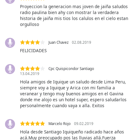
Beginning
Proyeccion la generacion mas joven de jaiña saludos
of
radio paulina bien ahy con mostrar la verdadera
dialog
historia de jaiña mis tios los calulos en el cielo estan
window.
orgulloso
Escape
will
cancel
Juan Chavez
02.08.2019
and
FELICIDADES
close
the
window.
Cpc Quispicondor Santiago
13.04.2019
Hola amigos de Iquique un saludo desde Lima Peru,
Text
siempre voy a Iquique y Arica con mi familia a
Color
veranear y tengo muy buenos amigos en el Gavina
donde me alojo es un hotel super, espero saludarlos
personalmente cuando vaya x alla. Exitos
Opacity
Marcelo Rojo
09.02.2019
Text
Hola desde Santiago Iquiqueño radicado hace años
Background
acá.Muy preocupado pos las lluvias allá.Fuerza