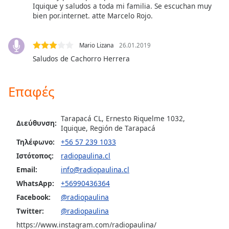
Color
Iquique y saludos a toda mi familia. Se escuchan muy
bien por.internet. atte Marcelo Rojo.
Opacity
Mario Lizana
26.01.2019
Saludos de Cachorro Herrera
Caption
Area
Background
Επαφές
Color
Tarapacá CL, Ernesto Riquelme 1032,
Διεύθυνση:
Opacity
Iquique, Región de Tarapacá
Τηλέφωνο:
+56 57 239 1033
Font
Ιστότοπος:
radiopaulina.cl
Size
Email:
info@radiopaulina.cl
WhatsApp:
+56990436364
Text
Facebook:
@radiopaulina
Edge
Twitter:
@radiopaulina
Style
https://www.instagram.com/radiopaulina/