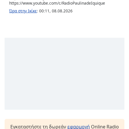
https://www.youtube.com/c/RadioPaulinadeIquique
Font
Ώρα στην Ικίκε
:
00:11
,
08.08.2026
Family
Reset
Done
Close
Modal
Dialog
End
of
dialog
window.
Εγκαταστήστε τη δωρεάν
εφαρμογή
Online Radio