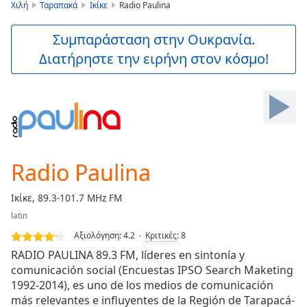
is
Χιλή
Ταραπακά
Ικίκε
Radio Paulina
loading.
Play
Συμπαράσταση στην Ουκρανία.
Video
Διατήρηστε την ειρήνη στον κόσμο!
Play
Skip
Backward
Skip
Forward
Mute
Current
Time
0:00
Radio Paulina
/
Duration
-:-
Ικίκε, 89.3-101.7 MHz FM
Loaded
:
latin
0.00%
Stream
Αξιολόγηση:
4.2
Κριτικές
:
8
Type
LIVE
RADIO PAULINA 89.3 FM, líderes en sintonía y
Seek to
comunicación social (Encuestas IPSO Search Maketing
live,
1992-2014), es uno de los medios de comunicación
currently
behind
más relevantes e influyentes de la Región de Tarapacá-
live
LIVE