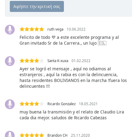
opens
subtitles
settings
dialog
ruth vega
10.06.2022
subtitles
Felicito de todo 💜 a este excelente programa y al
off
,
Gran invitado Sr de la Carrera., un lujo 🇨🇱
selected
Audio
Santa K-xuxa
01.02.2022
Track
Ayer se logró el mensaje , aquí no odiamos al
estranjeros , aquí la rabia es con la delincuencia,
Picture-
in-
hasta residentes BOLIVIANOS en la marcha !fuera los
Picture
delincuentes !!!
Fullscreen
This
is
Ricardo Gonzalez
18.05.2021
a
muy buena la transmisión y el relato de Claudio Lira
modal
cada dia mejor. saludos de Ricardo Cabezas
window.
Brandon CH
25.11.2020