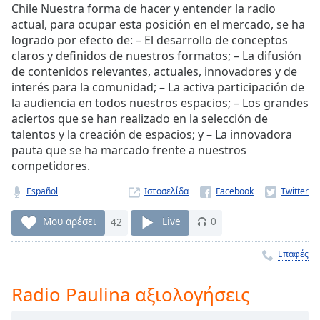
Chile Nuestra forma de hacer y entender la radio
Remaining
actual, para ocupar esta posición en el mercado, se ha
Time
-
logrado por efecto de: – El desarrollo de conceptos
-:-
claros y definidos de nuestros formatos; – La difusión
de contenidos relevantes, actuales, innovadores y de
1x
interés para la comunidad; – La activa participación de
Playback
la audiencia en todos nuestros espacios; – Los grandes
Rate
aciertos que se han realizado en la selección de
Chapters
talentos y la creación de espacios; y – La innovadora
pauta que se ha marcado frente a nuestros
Chapters
competidores.
Descriptions
Español
Ιστοσελίδα
descriptions
Μου αρέσει
42
Live
0
off
,
selected
Επαφές
Subtitles
Radio Paulina αξιολογήσεις
subtitles
settings
,