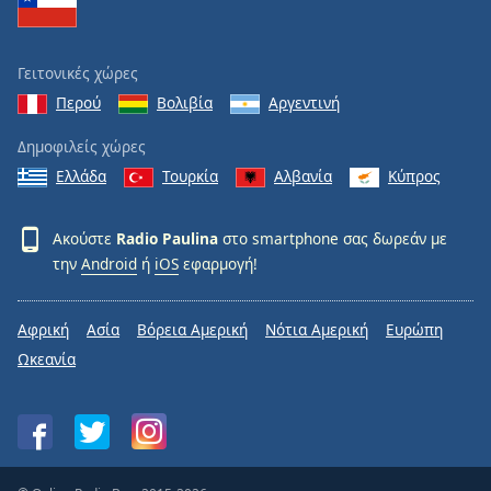
Γειτονικές χώρες
Περού
Βολιβία
Αργεντινή
Δημοφιλείς χώρες
Ελλάδα
Τουρκία
Αλβανία
Κύπρος
Ακούστε
Radio Paulina
στο smartphone σας δωρεάν με
την
Android
ή
iOS
εφαρμογή!
Αφρική
Ασία
Βόρεια Αμερική
Νότια Αμερική
Ευρώπη
Ωκεανία