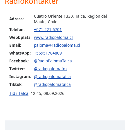
Radiokontakter
of
dialog
window.
Cuatro Oriente 1330, Talca, Región del
Adress:
Escape
Maule, Chile
will
Telefon:
+071 221 6701
cancel
Webbplats:
www.radiopaloma.cl
and
Email:
paloma@radiopaloma.cl
close
the
WhatsApp:
+56951784809
window.
Facebook:
@RadioPalomaTalca
Twitter:
@radiopalomafm
Text
Instagram:
@radiopalomatalca
Color
Tiktok:
@radiopalomatalca
Tid i Talca
:
12:45
,
08.09.2026
Opacity
Text
Background
Color