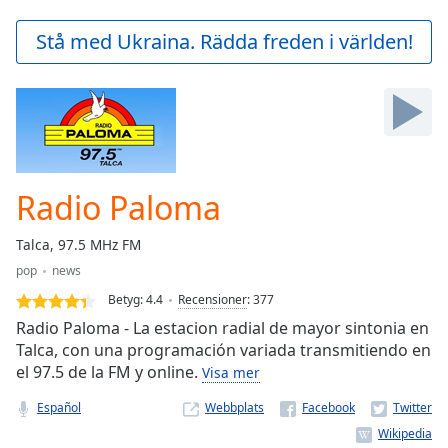
loading.
Play
Stå med Ukraina. Rädda freden i världen!
Video
Play
Skip
Backward
Skip
Forward
Mute
Current
Radio Paloma
Time
0:00
/
Talca, 97.5 MHz FM
Duration
-:-
pop
news
Loaded
:
0.00%
Betyg:
4.4
Recensioner
:
377
Stream
Radio Paloma - La estacion radial de mayor sintonia en
Type
LIVE
Talca, con una programación variada transmitiendo en
el 97.5 de la FM y online.
Seek to
Visa mer
live,
currently
Español
Webbplats
behind
live
LIVE