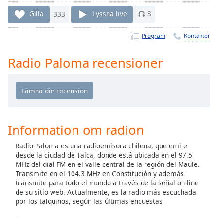
Remaining
Time
-
Gilla
333
Lyssna live
3
-:-
Program
Kontakter
1x
Playback
Radio Paloma recensioner
Rate
Chapters
Chapters
Descriptions
Information om radion
descriptions
Radio Paloma es una radioemisora chilena, que emite
off
,
desde la ciudad de Talca, donde está ubicada en el 97.5
selected
MHz del dial FM en el valle central de la región del Maule.
Transmite en el 104.3 MHz en Constitución y además
Subtitles
transmite para todo el mundo a través de la señal on-line
de su sitio web. Actualmente, es la radio más escuchada
subtitles
por los talquinos, según las últimas encuestas
settings
,