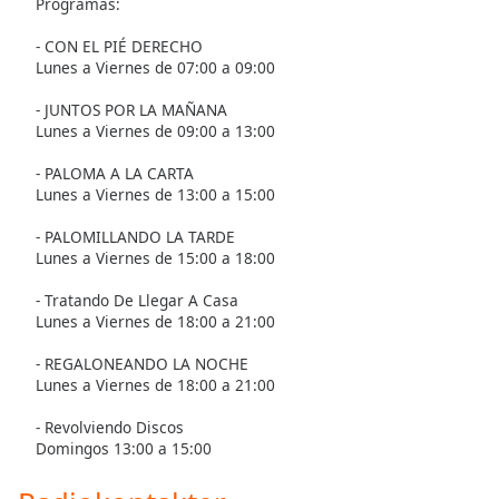
opens
Programas:
subtitles
- CON EL PIÉ DERECHO
settings
Lunes a Viernes de 07:00 a 09:00
dialog
subtitles
- JUNTOS POR LA MAÑANA
off
,
Lunes a Viernes de 09:00 a 13:00
selected
- PALOMA A LA CARTA
Audio
Lunes a Viernes de 13:00 a 15:00
Track
- PALOMILLANDO LA TARDE
Picture-
Lunes a Viernes de 15:00 a 18:00
in-
Picture
- Tratando De Llegar A Casa
Fullscreen
Lunes a Viernes de 18:00 a 21:00
This
is
- REGALONEANDO LA NOCHE
a
Lunes a Viernes de 18:00 a 21:00
modal
- Revolviendo Discos
window.
Domingos 13:00 a 15:00
Beginning