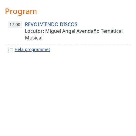
Font
Program
Family
REVOLVIENDO DISCOS
17:00
Locutor: Miguel Angel Avendaño Temática:
Reset
Musical
Done
Close
Modal
Hela programmet
Dialog
End
of
dialog
window.