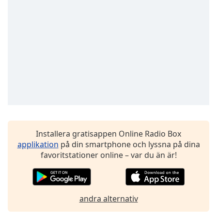
Opacity
Caption
Area
Background
Color
Opacity
Installera gratisappen Online Radio Box
Font
applikation
på din smartphone och lyssna på dina
Size
favoritstationer online – var du än är!
Text
Edge
Style
andra alternativ