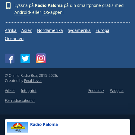
Lyssna på
Radio Paloma
på din smartphone gratis med
Android
- eller
iOS
-appen!
Afrika
Asien
Nordamerika
Sydamerika
Europa
Oceanien
© Online Radio Box, 2015-2026.
Created by
Final Level
Villkor
Integritet
Feedback
Widgets
För radiostationer
Radio Paloma