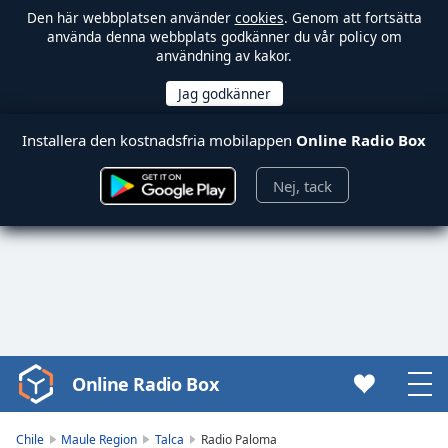
Den här webbplatsen använder
cookies
. Genom att fortsätta
använda denna webbplats godkänner du vår policy om
användning av kakor.
Installera den kostnadsfria mobilappen
Online Radio Box
Nej, tack
Online Radio Box
Video
Player
is
Chile
Maule Region
Talca
Radio Paloma