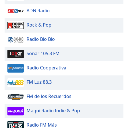
opens
subtitles
ADN Radio
settings
dialog
Rock & Pop
subtitles
off
,
selected
Radio Bio Bio
Audio
Sonar 105.3 FM
Track
Picture-
Radio Cooperativa
in-
Picture
Fullscreen
FM Luz 88.3
This
is
FM de los Recuerdos
a
modal
Maqui Radio Indie & Pop
window.
Beginning
Radio FM Más