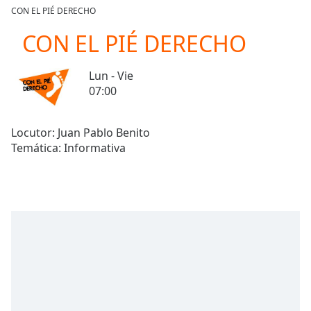
loading.
CON EL PIÉ DERECHO
Play
Video
CON EL PIÉ DERECHO
Play
Skip
Lun - Vie
Backward
07:00
Skip
Forward
Mute
Locutor: Juan Pablo Benito
Current
Time
0:00
/
Duration
-:-
Loaded
:
0.00%
Stream
Type
LIVE
Seek to
live,
currently
behind
live
LIVE