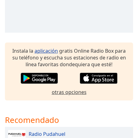
Remaining
Time
-
-:-
1x
Playback
Rate
Instala la
aplicación
gratis Online Radio Box para
Chapters
su teléfono y escucha sus estaciones de radio en
Chapters
línea favoritas dondequiera que esté!
Descriptions
descriptions
otras opciones
off
,
selected
Subtitles
Recomendado
subtitles
settings
,
Radio Pudahuel