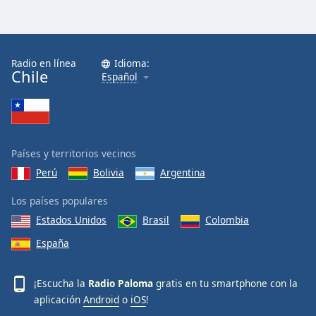
Opacity
Radio en línea
Idioma:
Caption
Chile
Español
Area
Background
Color
Países y territorios vecinos
Opacity
Perú
Bolivia
Argentina
Font
Los países populares
Size
Estados Unidos
Brasil
Colombia
España
Text
Edge
¡Escucha la
Radio Paloma
gratis en tu smartphone con la
Style
aplicación
Android
o
iOS
!