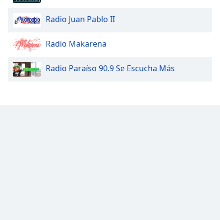
of
dialog
Radio Juan Pablo II
window.
Escape
Radio Makarena
will
cancel
Radio Paraíso 90.9 Se Escucha Más
and
close
the
window.
Text
Color
Opacity
Text
Background
Color