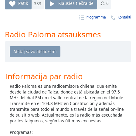
Time
-
Patīk
333
Klausies tiešraidē
6
-:-
Programma
Kontakti
1x
Playback
Radio Paloma atsauksmes
Rate
Chapters
Chapters
Descriptions
Informācija par radio
descriptions
Radio Paloma es una radioemisora chilena, que emite
off
,
desde la ciudad de Talca, donde está ubicada en el 97.5
selected
MHz del dial FM en el valle central de la región del Maule.
Transmite en el 104.3 MHz en Constitución y además
Subtitles
transmite para todo el mundo a través de la señal on-line
de su sitio web. Actualmente, es la radio más escuchada
subtitles
por los talquinos, según las últimas encuestas
settings
,
opens
Programas: