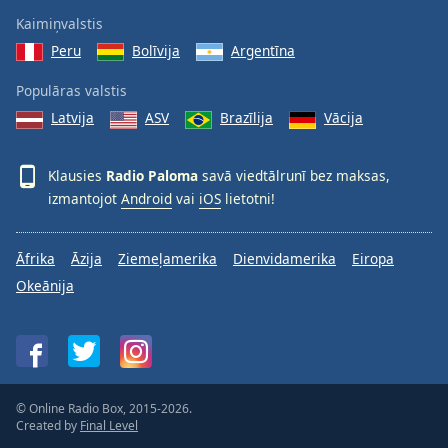
Kaimiņvalstis
Peru
Bolīvija
Argentīna
Populāras valstis
Latvija
ASV
Brazīlija
Vācija
Klausies
Radio Paloma
savā viedtālrunī bez maksas,
izmantojot
Android
vai
iOS
lietotni!
Āfrika
Āzija
Ziemeļamerika
Dienvidamerika
Eiropa
Okeānija
© Online Radio Box, 2015-2026.
Created by
Final Level