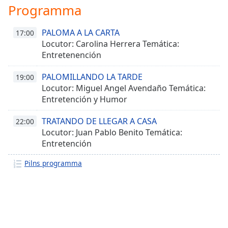
Programma
Family
PALOMA A LA CARTA
17:00
Reset
Locutor: Carolina Herrera Temática:
Done
Entretenención
Close
Modal
PALOMILLANDO LA TARDE
19:00
Dialog
Locutor: Miguel Angel Avendaño Temática:
End
Entretención y Humor
of
dialog
TRATANDO DE LLEGAR A CASA
22:00
window.
Locutor: Juan Pablo Benito Temática:
Entretención
Pilns programma