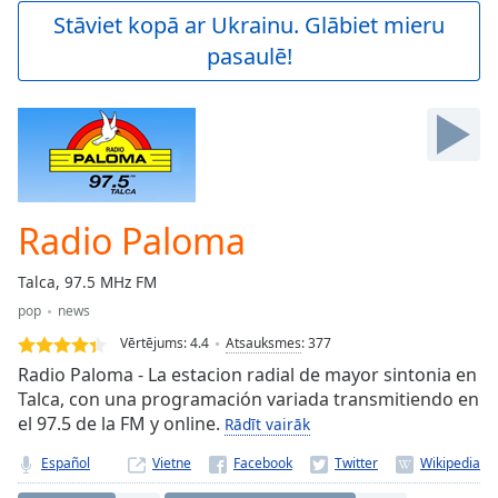
Play
Stāviet kopā ar Ukrainu. Glābiet mieru
Video
pasaulē!
Play
Skip
Backward
Skip
Forward
Mute
Current
Time
0:00
Radio Paloma
/
Duration
-:-
Talca, 97.5 MHz FM
Loaded
:
pop
news
0.00%
Stream
Vērtējums:
4.4
Atsauksmes
:
377
Type
LIVE
Radio Paloma - La estacion radial de mayor sintonia en
Seek to
Talca, con una programación variada transmitiendo en
live,
el 97.5 de la FM y online.
Rādīt vairāk
currently
behind
live
LIVE
Español
Vietne
Remaining