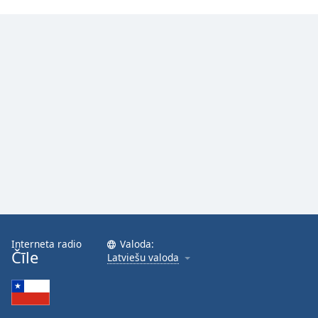
Interneta radio
Valoda:
Čīle
Latviešu valoda