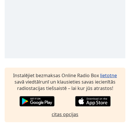
Opacity
Caption
Area
Background
Color
Opacity
Instalējiet bezmaksas Online Radio Box
lietotne
Font
savā viedtālrunī un klausieties savas iecienītās
Size
radiostacijas tiešsaistē – lai kur jūs atrastos!
Text
Edge
Style
citas opcijas
Font