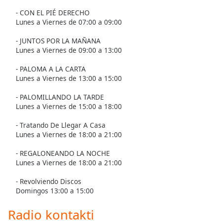
subtitles
settings
- CON EL PIÉ DERECHO
Lunes a Viernes de 07:00 a 09:00
dialog
subtitles
- JUNTOS POR LA MAÑANA
off
,
Lunes a Viernes de 09:00 a 13:00
selected
- PALOMA A LA CARTA
Audio
Lunes a Viernes de 13:00 a 15:00
Track
- PALOMILLANDO LA TARDE
Picture-
Lunes a Viernes de 15:00 a 18:00
in-
Picture
- Tratando De Llegar A Casa
Fullscreen
Lunes a Viernes de 18:00 a 21:00
This
is
- REGALONEANDO LA NOCHE
a
Lunes a Viernes de 18:00 a 21:00
modal
- Revolviendo Discos
window.
Domingos 13:00 a 15:00
Beginning
Radio kontakti
of