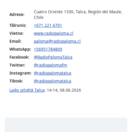
dialog
window.
Cuatro Oriente 1330, Talca, Región del Maule,
Adrese:
Escape
Chile
will
Tālrunis:
+071 221 6701
cancel
Vietne:
www.radiopaloma.cl
and
Email:
paloma@radiopaloma.cl
close
the
WhatsApp:
+56951784809
window.
Facebook:
@RadioPalomaTalca
Twitter:
@radiopalomafm
Text
Instagram:
@radiopalomatalca
Color
Tiktok:
@radiopalomatalca
Laiks pilsētā Talca
:
14:14
,
08.06.2026
Opacity
Text
Background
Color