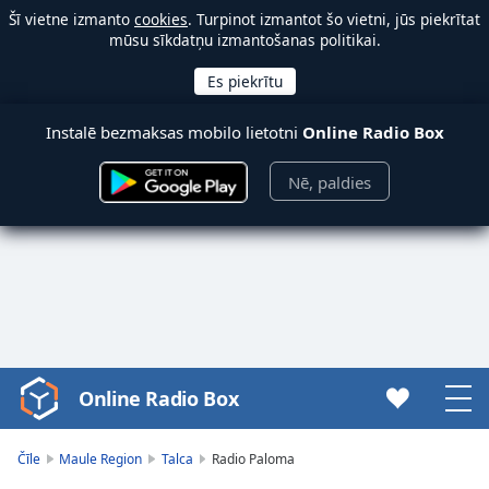
Šī vietne izmanto
cookies
. Turpinot izmantot šo vietni, jūs piekrītat
mūsu sīkdatņu izmantošanas politikai.
Instalē bezmaksas mobilo lietotni
Online Radio Box
Nē, paldies
Online Radio Box
Video
Player
is
Čīle
Maule Region
Talca
Radio Paloma
loading.