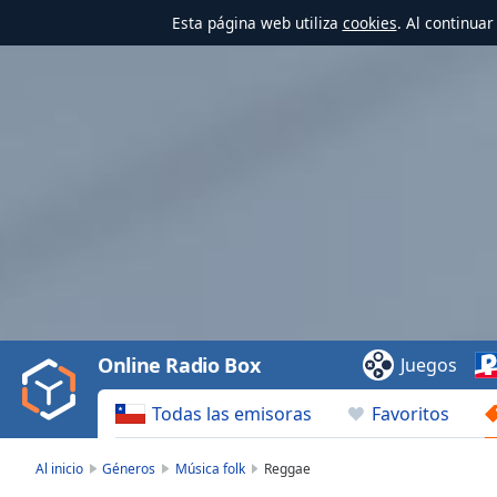
Esta página web utiliza
cookies
. Al continua
Video
Player
is
loading.
Play
Video
Online Radio Box
Juegos
Play
Skip
Todas las emisoras
Favoritos
Backward
Skip
Forward
Al inicio
Géneros
Música folk
Reggae
Mute