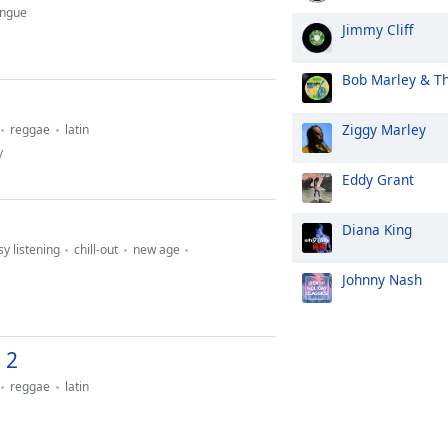
ngue
Jimmy Cliff
Bob Marley & T
Ziggy Marley
reggae
latin
y
Eddy Grant
Diana King
y listening
chill-out
new age
Johnny Nash
 2
reggae
latin