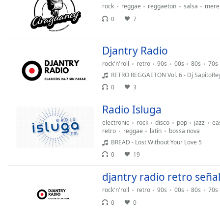
rock
reggae
reggaeton
salsa
mere
the
0
7
window.
Text
Djantry Radio
Color
rock'n'roll
retro
90s
00s
80s
70s
RETRO REGGAETON Vol. 6 - Dj SapitoRe
Opacity
0
3
Radio Isluga
Text
Background
electronic
rock
disco
pop
jazz
eas
retro
reggae
latin
bossa nova
Color
BREAD - Lost Without Your Love 5
0
19
Opacity
djantry radio retro señal
Caption
rock'n'roll
retro
90s
00s
80s
70s
Area
0
0
Background