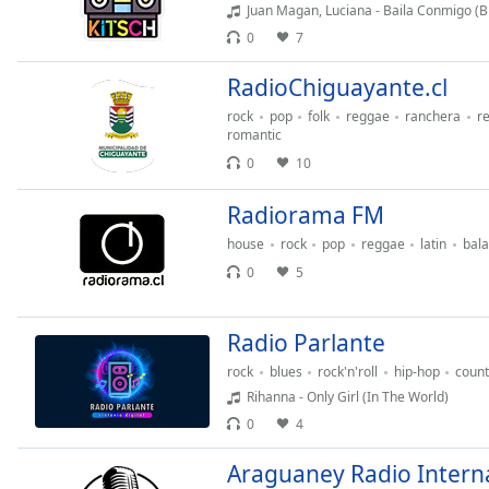
Audio
Juan Magan, Luciana - Baila Conmigo (B
Track
0
7
Picture-
RadioChiguayante.cl
in-
Picture
rock
pop
folk
reggae
ranchera
r
Fullscreen
romantic
This
0
10
is
a
Radiorama FM
modal
window.
house
rock
pop
reggae
latin
bal
0
5
Beginning
of
Radio Parlante
dialog
window.
rock
blues
rock'n'roll
hip-hop
count
Escape
Rihanna - Only Girl (In The World)
will
0
4
cancel
and
Araguaney Radio Intern
close