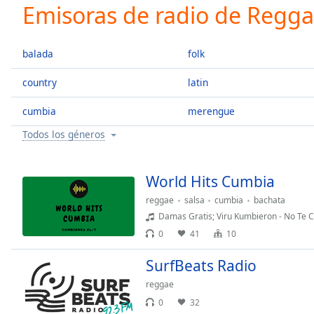
Current
Emisoras de radio de Regg
Time
0:00
/
Duration
-:-
balada
folk
Loaded
:
0.00%
country
latin
0:00
cumbia
merengue
Stream
Type
LIVE
Todos los géneros
Seek to
live,
currently
behind
World Hits Cumbia
live
LIVE
Remaining
reggae
salsa
cumbia
bachata
Time
-
Damas Gratis; Viru Kumbieron - No Te C
-:-
0
41
10
1x
SurfBeats Radio
Playback
reggae
Rate
0
32