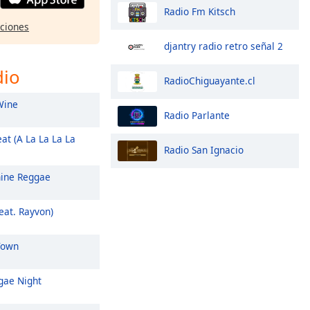
Radio Fm Kitsch
pciones
djantry radio retro señal 2
dio
RadioChiguayante.cl
Wine
Radio Parlante
at (A La La La La
Radio San Ignacio
ine Reggae
eat. Rayvon)
Town
ae Night