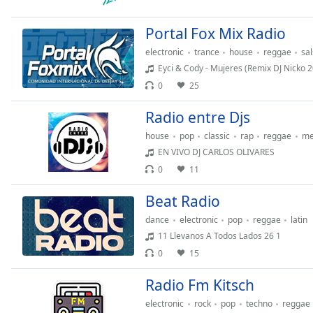
Chapters
Chapters
Portal Fox Mix Radio
electronic
trance
house
reggae
sa
Descriptions
Eyci & Cody - Mujeres (Remix DJ Nicko 20
descriptions
0
25
off
,
selected
Radio entre Djs
house
pop
classic
rap
reggae
me
Subtitles
EN VIVO DJ CARLOS OLIVARES
subtitles
0
11
settings
,
opens
Beat Radio
subtitles
dance
electronic
pop
reggae
latin
settings
11 Llevanos A Todos Lados 26 1
dialog
0
15
subtitles
off
,
Radio Fm Kitsch
selected
electronic
rock
pop
techno
reggae