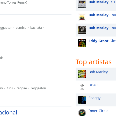
Bob Marley
Is T
runo Torres Remix)
Bob Marley
Cou
eggaeton
cumbia
bachata
Bob Marley
Cou
Eddy Grant
Gim
ada
Top artistas
Bob Marley
UB40
ry
funk
reggae
reggaeton
Shaggy
Inner Circle
acional