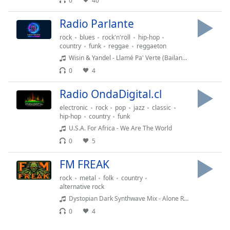
Remaining
0
40
Time
-
Radio Parlante
-:-
rock
blues
rock'n'roll
hip-hop
1x
country
funk
reggae
reggaeton
Wisin & Yandel - Llamé Pa' Verte (Bailando Sexy)
Playback
Rate
0
4
Chapters
Radio OndaDigital.cl
Chapters
electronic
rock
pop
jazz
classic
hip-hop
country
funk
Descriptions
U.S.A. For Africa - We Are The World
0
5
descriptions
off
,
FM FREAK
selected
rock
metal
folk
country
alternative rock
Subtitles
Dystopian Dark Synthwave Mix - Alone Royalty Free Copyright Safe Music.opus
subtitles
0
4
settings
,