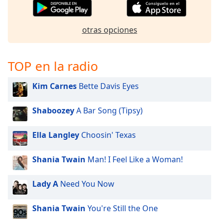
of
dialog
window.
otras opciones
Escape
will
cancel
TOP en la radio
and
close
Kim Carnes
Bette Davis Eyes
the
window.
Shaboozey
A Bar Song (Tipsy)
Text
Color
Ella Langley
Choosin' Texas
Shania Twain
Man! I Feel Like a Woman!
Opacity
Lady A
Need You Now
Text
Background
Shania Twain
You're Still the One
Color