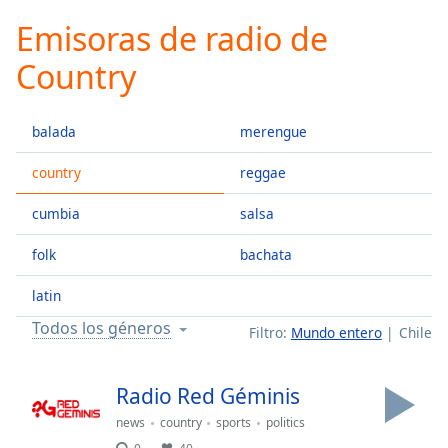
loading.
Emisoras de radio de
Play
Video
Country
Play
Skip
Backward
balada
merengue
Skip
Forward
Mute
country
reggae
Current
Time
0:00
cumbia
salsa
/
folk
bachata
Duration
-:-
Loaded
:
latin
0.00%
Stream
Todos los géneros
Filtro:
Mundo entero
Chile
Type
LIVE
Seek to
live,
Radio Red Géminis
currently
behind
news
country
sports
politics
live
LIVE