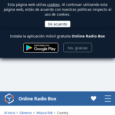
Esta página web utiliza
cookies
. Al continuar utilizando esta
página web, estás de acuerdo con nuestras políticas respecto al
uso de cookies.
Instala la aplicación móvil gratuita
Online Radio Box
No, gracias
Online Radio Box
Video
Player
is
Al inicio
Géneros
Música folk
Country