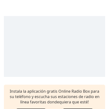
opens
subtitles
settings
dialog
subtitles
off
,
selected
Audio
Track
Picture-
in-
Picture
Fullscreen
This
is
a
modal
Instala la aplicación gratis Online Radio Box para
window.
su teléfono y escucha sus estaciones de radio en
línea favoritas dondequiera que esté!
Beginning