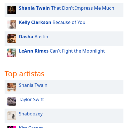
Shania Twain
That Don't Impress Me Much
Opacity
Kelly Clarkson
Because of You
Caption
Area
Dasha
Austin
Background
Color
LeAnn Rimes
Can't Fight the Moonlight
Opacity
Top artistas
Font
Shania Twain
Size
Taylor Swift
Text
Edge
Shaboozey
Style