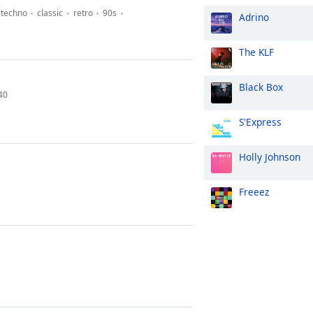
techno
classic
retro
90s
Adrino
The KLF
Black Box
40
S'Express
Holly Johnson
Freeez