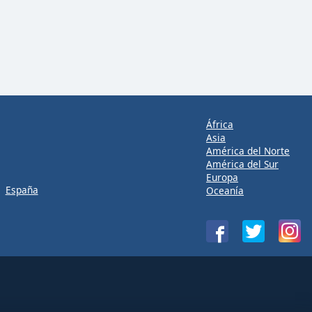
África
Asia
América del Norte
América del Sur
Europa
España
Oceanía