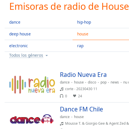
Current
Emisoras de radio de House
Time
0:00
/
Duration
-:-
dance
hip-hop
Loaded
:
0.00%
deep house
house
0:00
electronic
rap
Stream
Type
LIVE
Todos los géneros
Seek to
live,
currently
behind
Radio Nueva Era
live
LIVE
Remaining
dance
house
disco
pop
news
nu 
Time
-
corte - 20230430 11
-:-
0
24
1x
Dance FM Chile
Playback
dance
house
Rate
Mousse T. & Giorgio Gee & Agent Zed & 