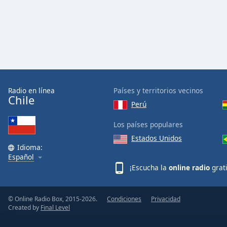
Radio en línea
Países y territorios vecinos
Chile
Perú
Los países populares
Estados Unidos
Idioma:
Español
¡Escucha la
online radio
grat
© Online Radio Box, 2015-2026.
Condiciones
Privacidad
Created by
Final Level