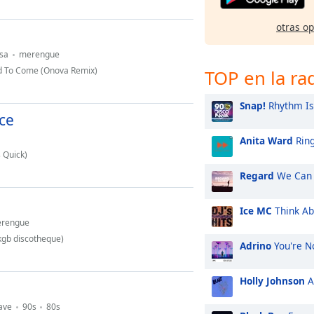
otras o
lsa
merengue
d To Come (Onova Remix)
TOP en la ra
Snap!
Rhythm Is
ce
Anita Ward
Ring
s Quick)
Regard
We Can 
Ice MC
Think Ab
rengue
kgb discotheque)
Adrino
You're N
Holly Johnson
A
ave
90s
80s