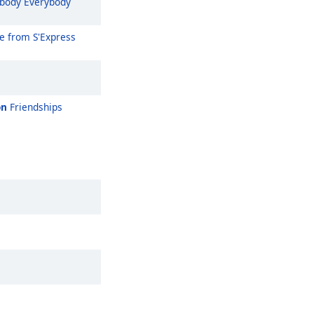
body Everybody
 from S'Express
on
Friendships