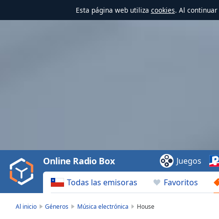
Esta página web utiliza
cookies
. Al continua
Video
Player
is
loading.
Play
Video
Online Radio Box
Juegos
Play
Skip
Todas las emisoras
Favoritos
Backward
Skip
Forward
Al inicio
Géneros
Música electrónica
House
Mute