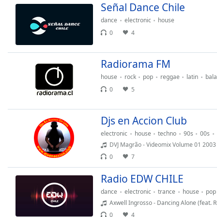
Color
Señal Dance Chile
dance
electronic
house
Opacity
0
4
Font
Radiorama FM
Size
house
rock
pop
reggae
latin
bal
0
5
Text
Edge
Style
Djs en Accion Club
electronic
house
techno
90s
00s
DVJ Magrão - Videomix Volume 01 2003
Font
Family
0
7
Radio EDW CHILE
Reset
dance
electronic
trance
house
pop
Done
Axwell Ingrosso - Dancing Alone (feat
Close
0
4
Modal