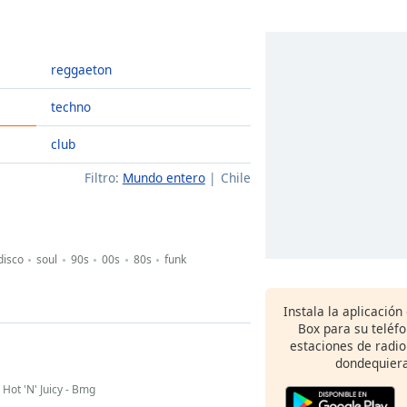
reggaeton
techno
club
Filtro:
Mundo entero
Chile
disco
soul
90s
00s
80s
funk
Instala la aplicación
Box para su teléf
estaciones de radio
dondequiera
Hot 'N' Juicy - Bmg