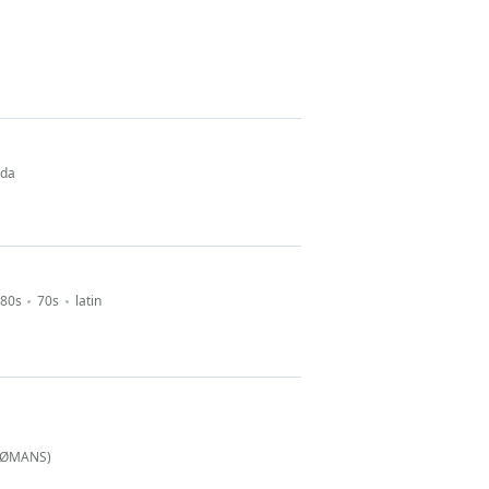
ada
80s
70s
latin
. RØMANS)