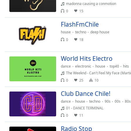
Audio
madonna causing a conmotion
Track
0
15
Picture-
FlashFmChile
in-
Picture
house
techno
deep house
Fullscreen
This
0
18
is
a
World Hits Electro
modal
window.
dance
electronic
house
top40
hits
The Weeknd - Can't Feel My Face (Marti
Beginning
0
25
10
of
dialog
Club Dance Chile!
window.
dance
house
techno
90s
00s
80s
Escape
01 - DANCE TERMINAL
will
0
11
cancel
and
Radio Stop
close