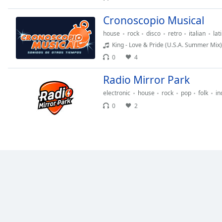
Dialog
End
Cronoscopio Musical
of
house
rock
disco
retro
italian
lat
dialog
King - Love & Pride (U.S.A. Summer Mix)
window.
0
4
Radio Mirror Park
electronic
house
rock
pop
folk
in
0
2