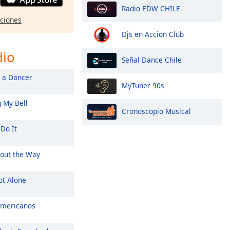
Radio EDW CHILE
pciones
Djs en Accion Club
dio
Señal Dance Chile
 a Dancer
MyTuner 90s
 My Bell
Cronoscopio Musical
Do It
out the Way
ot Alone
mericanos