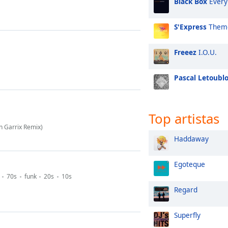
Black Box
Every
S'Express
Theme
Freeez
I.O.U.
Pascal Letoubl
Top artistas
n Garrix Remix)
Haddaway
Egoteque
70s
funk
20s
10s
Regard
Superfly