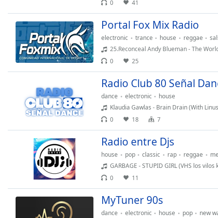
0
41
Chapters
Chapters
Portal Fox Mix Radio
electronic
trance
house
reggae
sa
Descriptions
25.Reconceal Andy Blueman - The Worl
descriptions
0
25
off
,
selected
Radio Club 80 Señal Dan
dance
electronic
house
Subtitles
Klaudia Gawlas - Brain Drain (With Linu
subtitles
0
18
7
settings
,
opens
Radio entre Djs
subtitles
house
pop
classic
rap
reggae
me
settings
GARBAGE - STUPID GIRL (VHS los vilos 
dialog
0
11
subtitles
off
,
MyTuner 90s
selected
dance
electronic
house
pop
new w