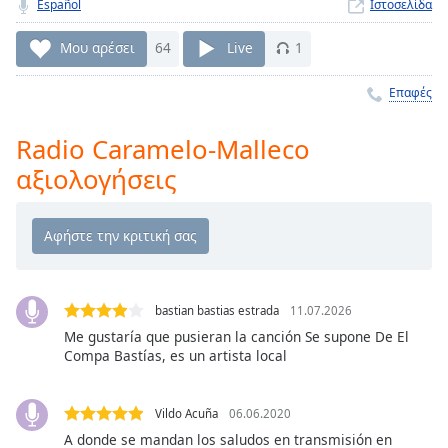
Español
Ιστοσελίδα
Remaining
Time
-
Μου αρέσει
64
Live
1
-:-
Επαφές
1x
Playback
Radio Caramelo-Malleco
Rate
αξιολογήσεις
Chapters
Chapters
Descriptions
descriptions
bastian bastias estrada
11.07.2026
off
,
Me gustaría que pusieran la canción Se supone De El
selected
Compa Bastías, es un artista local
Subtitles
Vildo Acuña
06.06.2020
subtitles
A donde se mandan los saludos en transmisión en
settings
,