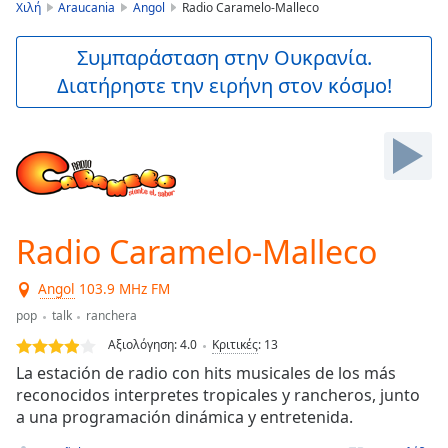
is
Χιλή
Araucania
Angol
Radio Caramelo-Malleco
loading.
Play
Συμπαράσταση στην Ουκρανία.
Video
Διατήρηστε την ειρήνη στον κόσμο!
Play
Skip
Backward
Skip
Forward
Mute
Current
Time
0:00
Radio Caramelo-Malleco
/
Duration
-:-
Angol
103.9 MHz FM
Loaded
:
0.00%
pop
talk
ranchera
Stream
Αξιολόγηση:
4.0
Κριτικές
:
13
Type
LIVE
La estación de radio con hits musicales de los más
Seek to
reconocidos interpretes tropicales y rancheros, junto
live,
a una programación dinámica y entretenida.
currently
behind
live
LIVE