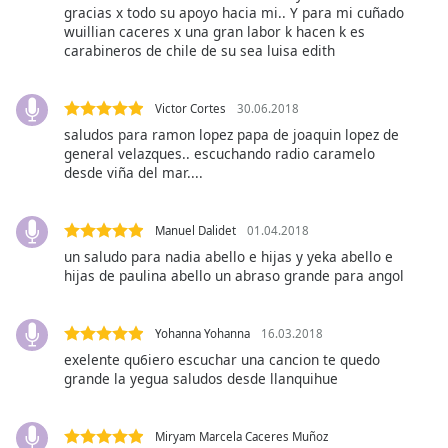
Beginning
gracias x todo su apoyo hacia mi.. Y para mi cuñado
of
wuillian caceres x una gran labor k hacen k es
dialog
carabineros de chile de su sea luisa edith
window.
Escape
Victor Cortes
30.06.2018
will
cancel
saludos para ramon lopez papa de joaquin lopez de
general velazques.. escuchando radio caramelo
and
desde viña del mar....
close
the
window.
Manuel Dalidet
01.04.2018
un saludo para nadia abello e hijas y yeka abello e
Text
hijas de paulina abello un abraso grande para angol
Color
Yohanna Yohanna
16.03.2018
Opacity
exelente qu6iero escuchar una cancion te quedo
grande la yegua saludos desde llanquihue
Text
Background
Miryam Marcela Caceres Muñoz