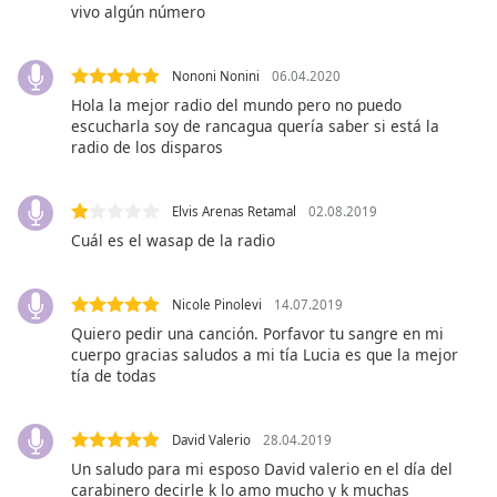
vivo algún número
opens
subtitles
settings
Nononi Nonini
06.04.2020
dialog
Hola la mejor radio del mundo pero no puedo
subtitles
escucharla soy de rancagua quería saber si está la
off
,
radio de los disparos
selected
Audio
Elvis Arenas Retamal
02.08.2019
Track
Cuál es el wasap de la radio
Picture-
in-
Picture
Nicole Pinolevi
14.07.2019
Fullscreen
Quiero pedir una canción. Porfavor tu sangre en mi
This
cuerpo gracias saludos a mi tía Lucia es que la mejor
is
tía de todas
a
modal
David Valerio
28.04.2019
window.
Un saludo para mi esposo David valerio en el día del
carabinero decirle k lo amo mucho y k muchas