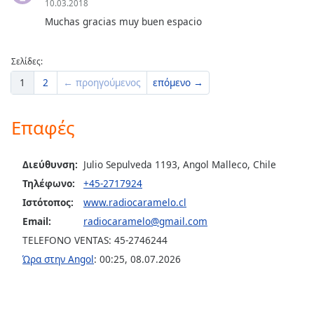
Color
10.03.2018
Muchas gracias muy buen espacio
Opacity
Σελίδες:
Caption
1
2
← προηγούμενος
επόμενο →
Area
Background
Επαφές
Color
Διεύθυνση:
Julio Sepulveda 1193, Angol Malleco, Chile
Opacity
Τηλέφωνο:
+45-2717924
Ιστότοπος:
www.radiocaramelo.cl
Font
Email:
radiocaramelo@gmail.com
Size
TELEFONO VENTAS: 45-2746244
Ώρα στην Angol
:
00:25
,
08.07.2026
Text
Edge
Style