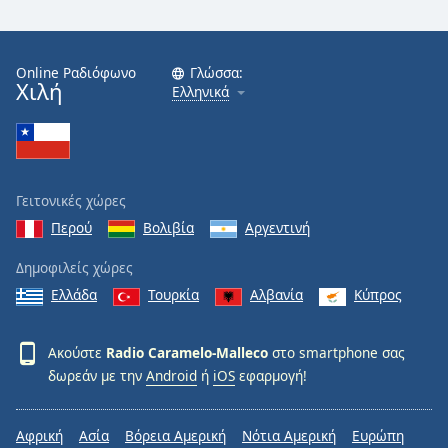
Online Ραδιόφωνο
Γλώσσα:
Χιλή
Ελληνικά
Γειτονικές χώρες
Περού
Βολιβία
Αργεντινή
Δημοφιλείς χώρες
Ελλάδα
Τουρκία
Αλβανία
Κύπρος
Ακούστε
Radio Caramelo-Malleco
στο smartphone σας
δωρεάν με την
Android
ή
iOS
εφαρμογή!
Αφρική
Ασία
Βόρεια Αμερική
Νότια Αμερική
Ευρώπη