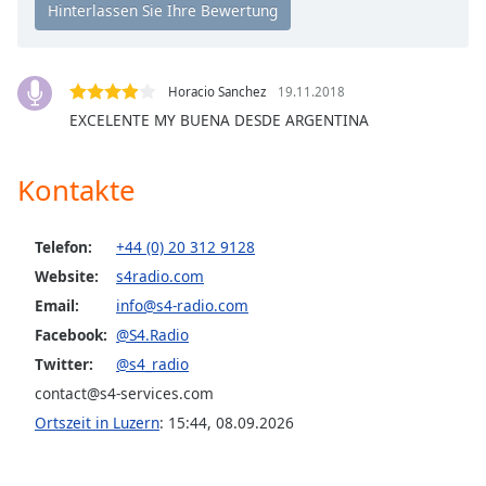
S4-Radio | TR
opens
subtitles
S4-Radio | TWO
settings
S4-Radio | NINE
dialog
Horacio Sanchez
19.11.2018
subtitles
EXCELENTE MY BUENA DESDE ARGENTINA
off
,
selected
Kontakte
Audio
Track
Telefon:
+44 (0) 20 312 9128
Picture-
Website:
s4radio.com
in-
Picture
Email:
info@s4-radio.com
Fullscreen
Facebook:
@S4.Radio
This
Twitter:
@s4_radio
is
a
contact@s4-services.com
modal
Ortszeit in Luzern
:
15:44
,
08.09.2026
window.