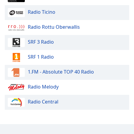
Font
Radio Ticino
Family
Radio Rottu Oberwallis
Reset
SRF 3 Radio
Done
Close
Modal
SRF 1 Radio
Dialog
End
of
1.FM - Absolute TOP 40 Radio
dialog
window.
Radio Melody
Radio Central