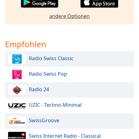
Color
andere Optionen
Opacity
Caption
Empfohlen
Area
Background
Color
Radio Swiss Classic
Radio Swiss Pop
Opacity
Radio 24
Font
Size
UZIC - Techno-Minimal
Text
SwissGroove
Edge
Style
Swiss Internet Radio - Classical