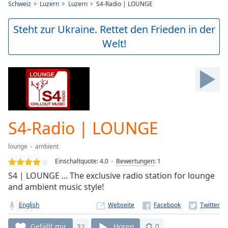
is
Schweiz
Luzern
Luzern
S4-Radio | LOUNGE
loading.
Play
Steht zur Ukraine. Rettet den Frieden in der
Video
Welt!
Play
Skip
Backward
Skip
Forward
Mute
Current
Time
0:00
S4-Radio | LOUNGE
/
Duration
-:-
lounge
ambient
Loaded
:
0.00%
Einschaltquote:
4.0
Bewertungen
:
1
Stream
S4 | LOUNGE ... The exclusive radio station for lounge
Type
LIVE
and ambient music style!
Seek to
live,
English
Webseite
currently
behind
Gefällt mir
32
Hören
0
live
LIVE