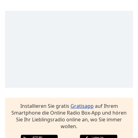
Beginning
of
dialog
window.
Escape
will
cancel
and
close
the
window.
Text
Color
Installieren Sie gratis
Gratisapp
auf Ihrem
Opacity
Smartphone die Online Radio Box-App und hören
Sie Ihr Lieblingsradio online an, wo Sie immer
Text
wollen.
Background