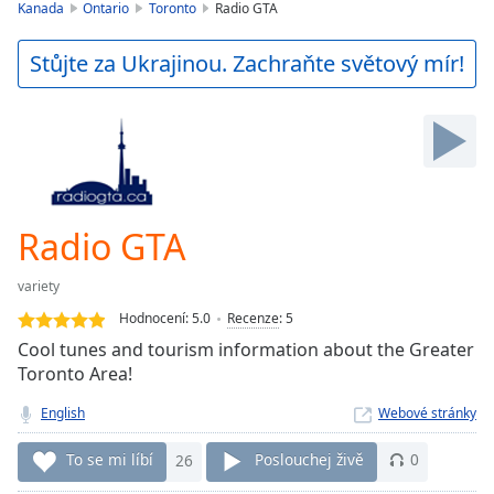
is
Kanada
Ontario
Toronto
Radio GTA
loading.
Play
Stůjte za Ukrajinou. Zachraňte světový mír!
Video
Play
Skip
Backward
Skip
Forward
Mute
Current
Radio GTA
Time
0:00
/
variety
Duration
-:-
Hodnocení:
5.0
Recenze
:
5
Loaded
:
Cool tunes and tourism information about the Greater
0.00%
Toronto Area!
Stream
Type
LIVE
English
Webové stránky
Seek to
live,
To se mi líbí
26
Poslouchej živě
0
currently
behind
live
LIVE