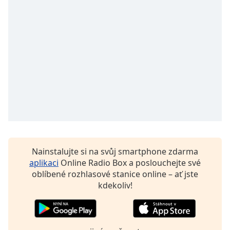
Beginning
of
dialog
window.
Escape
will
cancel
and
close
the
window.
Text
Color
Nainstalujte si na svůj smartphone zdarma
aplikaci
Online Radio Box a poslouchejte své
oblíbené rozhlasové stanice online – ať jste
Opacity
kdekoliv!
Text
Background