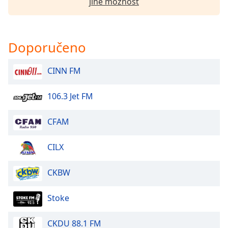
Color
jiné možnost
Opacity
Doporučeno
Caption
CINN FM
Area
Background
Color
106.3 Jet FM
CFAM
Opacity
CILX
Font
Size
CKBW
Text
Stoke
Edge
Style
CKDU 88.1 FM