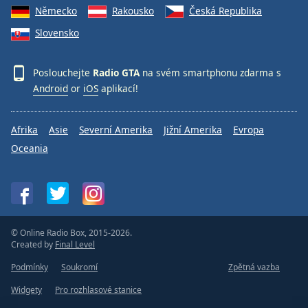
Německo
Rakousko
Česká Republika
Slovensko
Poslouchejte
Radio GTA
na svém smartphonu zdarma s
Android
or
iOS
aplikací!
Afrika
Asie
Severní Amerika
Jižní Amerika
Evropa
Oceania
© Online Radio Box, 2015-2026.
Created by
Final Level
Podmínky
Soukromí
Zpětná vazba
Widgety
Pro rozhlasové stanice