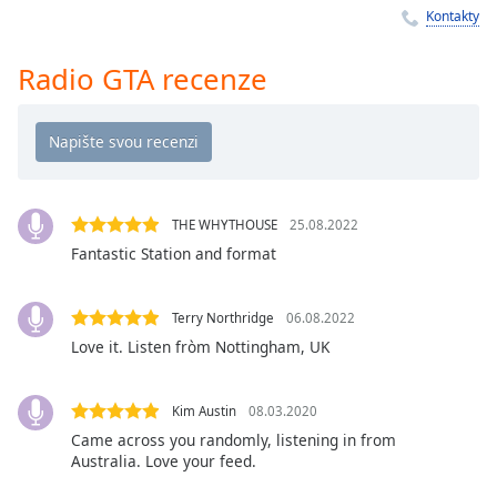
Kontakty
Remaining
Time
-
-:-
Radio GTA recenze
1x
Playback
Rate
Chapters
THE WHYTHOUSE
25.08.2022
Chapters
Fantastic Station and format
Descriptions
Terry Northridge
06.08.2022
descriptions
Love it. Listen fròm Nottingham, UK
off
,
selected
Kim Austin
08.03.2020
Subtitles
Came across you randomly, listening in from
Australia. Love your feed.
subtitles
settings
,