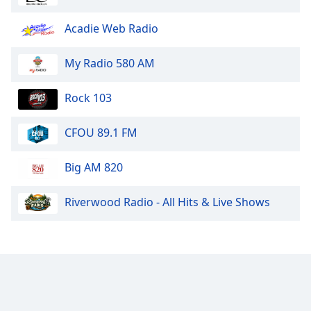
Font
Acadie Web Radio
Family
My Radio 580 AM
Reset
Rock 103
Done
Close
Modal
CFOU 89.1 FM
Dialog
End
of
Big AM 820
dialog
window.
Riverwood Radio - All Hits & Live Shows