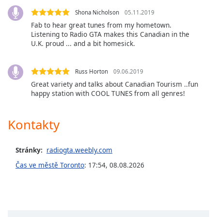
opens
Shona Nicholson
05.11.2019
subtitles
Fab to hear great tunes from my hometown.
settings
Listening to Radio GTA makes this Canadian in the
dialog
U.K. proud ... and a bit homesick.
subtitles
off
,
selected
Russ Horton
09.06.2019
Great variety and talks about Canadian Tourism ..fun
Audio
happy station with COOL TUNES from all genres!
Track
Picture-
Kontakty
in-
Picture
Fullscreen
Stránky:
radiogta.weebly.com
This
is
Čas ve městě Toronto
:
17:54
,
08.08.2026
a
modal
window.