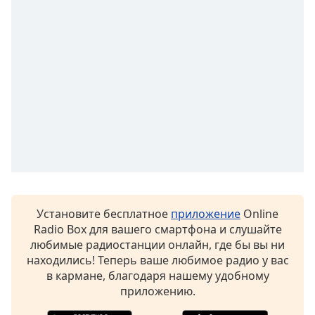
of
dialog
window.
Escape
will
cancel
and
close
the
window.
Text
Color
Установите бесплатное
приложение
Online
Radio Box для вашего смартфона и слушайте
Opacity
любимые радиостанции онлайн, где бы вы ни
находились! Теперь ваше любимое радио у вас
Text
в кармане, благодаря нашему удобному
Background
приложению.
Color