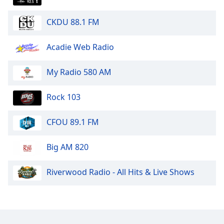
Font
Family
CKDU 88.1 FM
Acadie Web Radio
Reset
Done
My Radio 580 AM
Close
Modal
Dialog
Rock 103
End
of
dialog
CFOU 89.1 FM
window.
Big AM 820
Riverwood Radio - All Hits & Live Shows