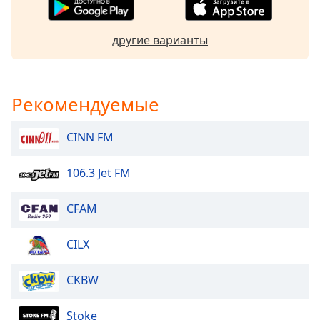
Opacity
другие варианты
Caption
Area
Рекомендуемые
Background
Color
CINN FM
Opacity
106.3 Jet FM
Font
CFAM
Size
CILX
Text
Edge
CKBW
Style
Stoke