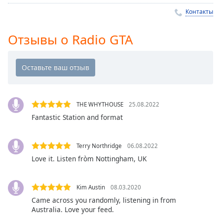
Remaining
Time
-
Контакты
-:-
Отзывы о Radio GTA
1x
Playback
Rate
Chapters
Chapters
THE WHYTHOUSE
25.08.2022
Fantastic Station and format
Descriptions
descriptions
Terry Northridge
06.08.2022
off
,
Love it. Listen fròm Nottingham, UK
selected
Subtitles
Kim Austin
08.03.2020
subtitles
Came across you randomly, listening in from
settings
,
Australia. Love your feed.
opens