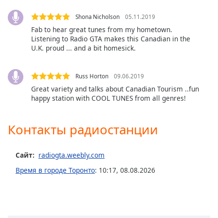
subtitles
Shona Nicholson
05.11.2019
settings
Fab to hear great tunes from my hometown.
dialog
Listening to Radio GTA makes this Canadian in the
subtitles
U.K. proud ... and a bit homesick.
off
,
selected
Russ Horton
09.06.2019
Audio
Great variety and talks about Canadian Tourism ..fun
Track
happy station with COOL TUNES from all genres!
Picture-
in-
Picture
Контакты радиостанции
Fullscreen
This
is
Сайт:
radiogta.weebly.com
a
Время в городе Торонто
:
10:17
,
08.08.2026
modal
window.
Beginning