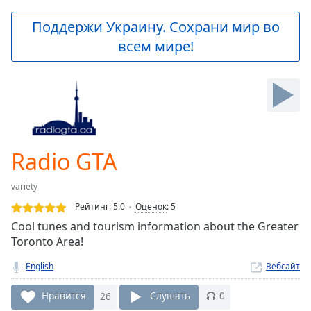
loading.
Play
Поддержи Украину. Сохрани мир во
Video
всем мире!
Play
Skip
Backward
Skip
Forward
Mute
Current
Time
0:00
Radio GTA
/
Duration
-:-
variety
Loaded
:
0.00%
Рейтинг:
5.0
Оценок
:
5
Stream
Cool tunes and tourism information about the Greater
Type
LIVE
Toronto Area!
Seek to
live,
English
Вебсайт
currently
behind
Нравится
26
Слушать
0
live
LIVE