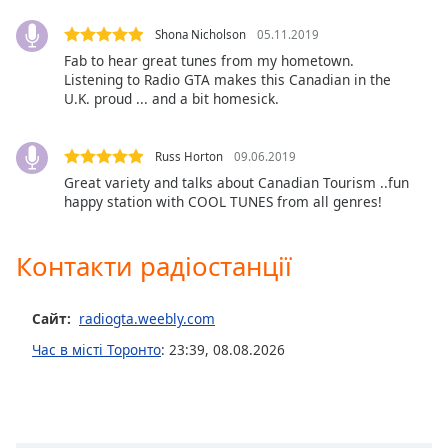
subtitles
Shona Nicholson
05.11.2019
settings
Fab to hear great tunes from my hometown.
dialog
Listening to Radio GTA makes this Canadian in the
subtitles
U.K. proud ... and a bit homesick.
off
,
selected
Russ Horton
09.06.2019
Audio
Great variety and talks about Canadian Tourism ..fun
Track
happy station with COOL TUNES from all genres!
Picture-
in-
Picture
Контакти радіостанції
Fullscreen
This
is
Сайт:
radiogta.weebly.com
a
Час в місті Торонто
:
23:39
,
08.08.2026
modal
window.
Beginning