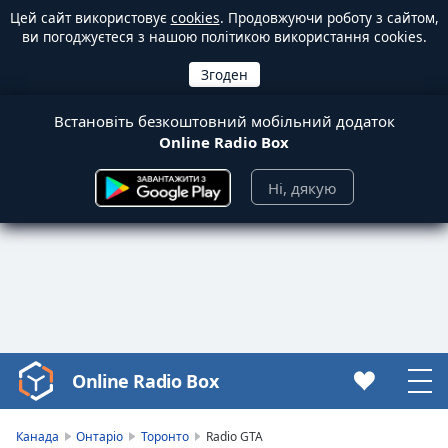
Цей сайт використовує
cookies
. Продовжуючи роботу з сайтом,
ви погоджуєтеся з нашою політикою використання cookies.
Встановіть безкоштовний мобільний додаток
Online Radio Box
Ні, дякую
Online Radio Box
Video
Player
is
Канада
Онтаріо
Торонто
Radio GTA