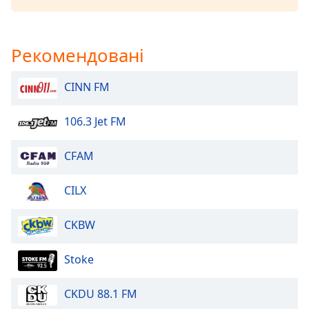
Opacity
Рекомендовані
Caption
Area
CINN FM
Background
Color
106.3 Jet FM
Opacity
CFAM
CILX
Font
Size
CKBW
Text
Stoke
Edge
Style
CKDU 88.1 FM