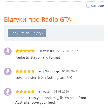
Remaining
Time
-
Контакти
-:-
Відгуки про Radio GTA
1x
Playback
Rate
Chapters
Chapters
THE WHYTHOUSE
25.08.2022
Fantastic Station and format
Descriptions
descriptions
Terry Northridge
06.08.2022
off
,
Love it. Listen fròm Nottingham, UK
selected
Subtitles
Kim Austin
08.03.2020
subtitles
Came across you randomly, listening in from
settings
,
Australia. Love your feed.
opens