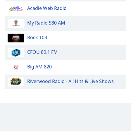
Font
Acadie Web Radio
Family
My Radio 580 AM
Reset
Done
Rock 103
Close
Modal
Dialog
CFOU 89.1 FM
End
of
Big AM 820
dialog
window.
Riverwood Radio - All Hits & Live Shows