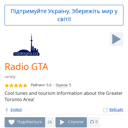
loading.
Play
Підтримуйте Україну. Збережіть мир у
Video
світі!
Play
Skip
Backward
Skip
Forward
Mute
Current
Time
0:00
Radio GTA
/
Duration
-:-
variety
Loaded
:
0.00%
Рейтинг:
5.0
Оцінок
:
5
Stream
Cool tunes and tourism information about the Greater
Type
LIVE
Toronto Area!
Seek to
live,
English
Вебсайт
currently
behind
Подобається
26
Слухати
0
live
LIVE