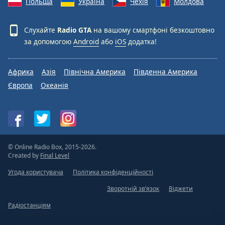
Польща
Україна
Чехія
Молдова
Слухайте
Radio GTA
на вашому смартфоні безкоштовно
за допомогою
Android
або
iOS
додатка!
Африка
Азія
Північна Америка
Південна Америка
Європа
Океанія
© Online Radio Box, 2015-2026.
Created by
Final Level
Угода користувача
Політика конфіденційності
Зворотній зв’язок
Віджети
Радіостанціям