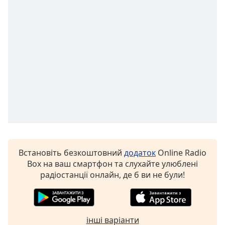
of
dialog
window.
Escape
will
cancel
and
close
the
window.
Text
Color
Встановіть безкоштовний
додаток
Online Radio
Box на ваш смартфон та слухайте улюблені
Opacity
радіостанції онлайн, де б ви не були!
Text
Background
Color
інші варіанти