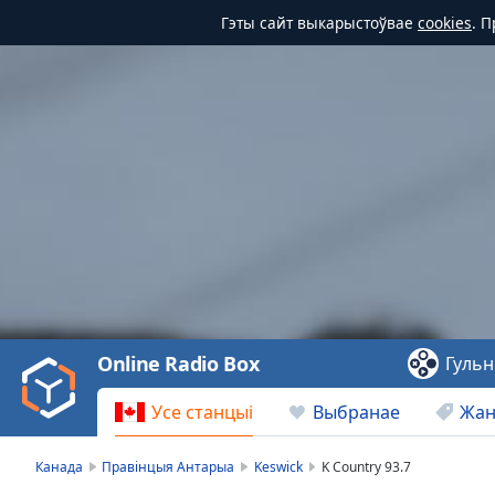
Гэты сайт выкарыстоўвае
cookies
. 
Video
Player
is
loading.
Play
Video
Online Radio Box
Гульн
Play
Skip
Усе станцыі
Выбранае
Жа
Backward
Skip
Forward
Канада
Правінцыя Антарыа
Keswick
K Country 93.7
Mute