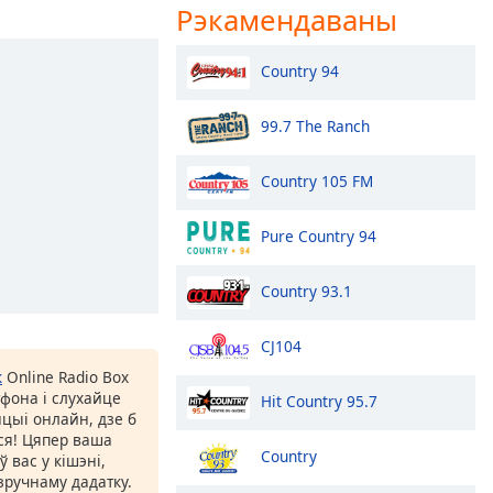
Рэкамендаваны
Country 94
99.7 The Ranch
Country 105 FM
Pure Country 94
Country 93.1
CJ104
к
Online Radio Box
фона і слухайце
Hit Country 95.7
цыі онлайн, дзе б
іся! Цяпер ваша
Country
 вас у кішэні,
ручнаму дадатку.