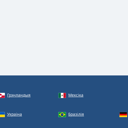
Грэнландыя
Мексіка
Украіна
Бразілія