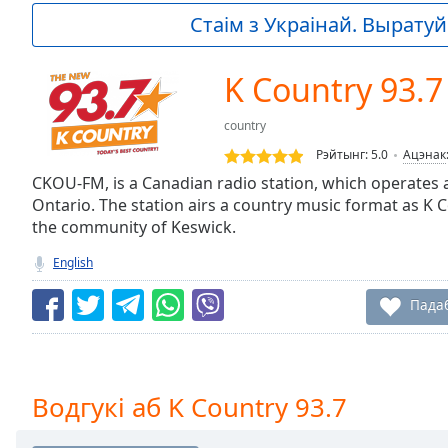
Current
Стаім з Украінай. Выратуй 
Time
0:00
/
Duration
-:-
K Country 93.7
Loaded
:
0.00%
country
0:00
Рэйтынг:
5.0
Ацэнак
Stream
Type
CKOU-FM, is a Canadian radio station, which operates 
LIVE
Ontario. The station airs a country music format as K Co
Seek to
live,
the community of Keswick.
currently
behind
English
live
LIVE
Remaining
Пада
Time
-
-:-
1x
Водгукі аб K Country 93.7
Playback
Rate