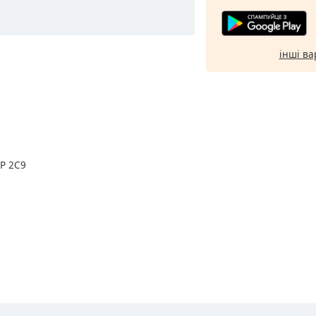
інші ва
4P 2C9