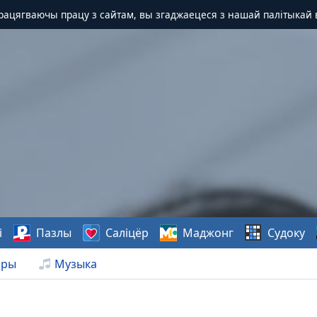
Працягваючы працу з сайтам, вы згаджаецеся з нашай палітыкай 
і
Пазлы
Саліцёр
Маджонг
Судоку
нры
Музыка