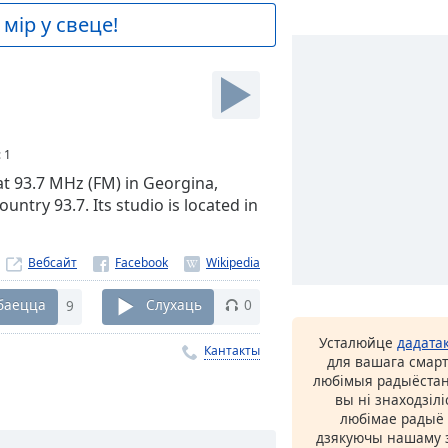
мір у свеце!
:
1
at 93.7 MHz (FM) in Georgina,
untry 93.7. Its studio is located in
Вебсайт
баецца
9
Слухаць
0
Усталюйце
дадата
Кантакты
для вашага смарт
любімыя радыёстан
вы ні знаходзіл
любімае радыё ў
дзякуючы нашаму з