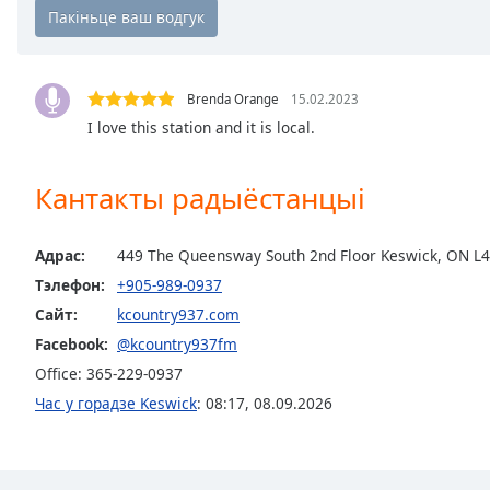
Chapters
Chapters
Descriptions
Brenda Orange
15.02.2023
I love this station and it is local.
descriptions
off
,
selected
Кантакты радыёстанцыі
Subtitles
Адрас:
449 The Queensway South 2nd Floor Keswick, ON L
subtitles
Тэлефон:
+905-989-0937
settings
,
opens
Сайт:
kcountry937.com
subtitles
Facebook:
@kcountry937fm
settings
Office: 365-229-0937
dialog
Час у горадзе Keswick
:
08:17
,
08.09.2026
subtitles
off
,
selected