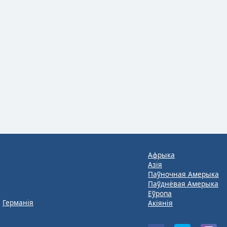
Афрыка
Азія
Паўночная Амерыка
Паўднёвая Амерыка
Еўропа
Германія
Акіянія