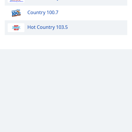
Opacity
Country 100.7
Hot Country 103.5
Caption
Area
Background
Color
Opacity
Font
Size
Text
Edge
Style