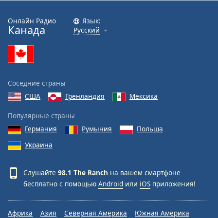
Font
Family
Онлайн Радио
Язык:
Канада
Русский
Reset
Done
Close
Modal
Соседние страны
Dialog
End
США
Гренландия
Мексика
of
dialog
Популярные страны
window.
Германия
Румыния
Польша
Украина
Слушайте
98.1 The Ranch
на вашем смартфоне
бесплатно с помощью
Android
или
iOS
приложения!
Африка
Азия
Северная Америка
Южная Америка