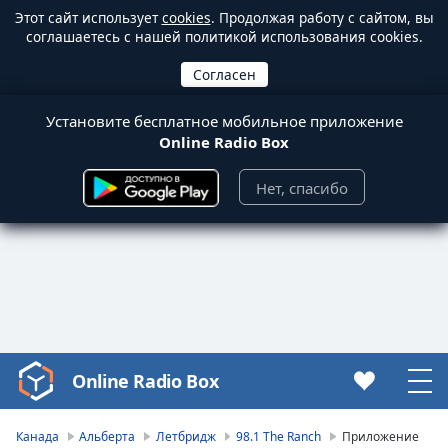
Этот сайт использует
cookies
. Продолжая работу с сайтом, вы
соглашаетесь с нашей политикой использования cookies.
Установите бесплатное мобильное приложение
Online Radio Box
Нет, спасибо
Online Radio Box
Video
Player
is
Канада
Альберта
Летбридж
98.1 The Ranch
Приложение