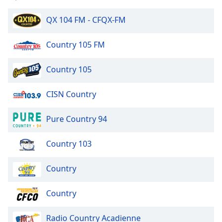
of
dialog
QX 104 FM - CFQX-FM
window.
Escape
Country 105 FM
will
cancel
and
Country 105
close
the
CISN Country
window.
Pure Country 94
Text
Color
Country 103
Opacity
Country
Text
Country
Background
Color
Radio Country Acadienne