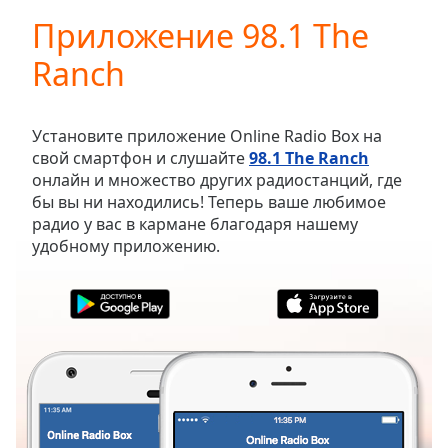
loading.
Приложение 98.1 The
Play
Video
Ranch
Play
Skip
Backward
Skip
Установите приложение Online Radio Box на
Forward
свой смартфон и слушайте
98.1 The Ranch
Mute
онлайн и множество других радиостанций, где
Current
бы вы ни находились! Теперь ваше любимое
Time
0:00
радио у вас в кармане благодаря нашему
/
удобному приложению.
Duration
-:-
Loaded
:
0.00%
Stream
Type
LIVE
Seek to
live,
currently
behind
live
LIVE