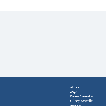
Afrika
Asya
Kuzey Amerika
Güney Amerika
Avrupa