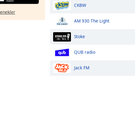
CKBW
çenekler
AM 930 The Light
Stoke
QUB radio
Jack FM