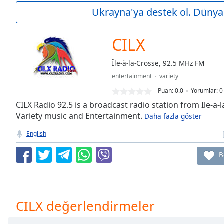
Current
Ukrayna'ya destek ol. Dünya 
Time
0:00
/
Duration
-:-
CILX
Loaded
:
0.00%
Île-à-la-Crosse, 92.5 MHz FM
0:00
entertainment
variety
Stream
Type
LIVE
Puan:
0.0
Yorumlar
:
0
Seek to
CILX Radio 92.5 is a broadcast radio station from Ile-a
live,
Variety music and Entertainment.
Daha fazla göster
currently
behind
live
LIVE
English
Remaining
Time
-
B
-:-
1x
Playback
CILX değerlendirmeler
Rate