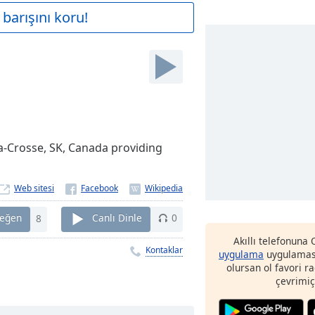
barışını koru!
-la-Crosse, SK, Canada providing
Web sitesi
eğen
8
Canlı Dinle
0
Akıllı telefonuna
Kontaklar
uygulama
uygulaması
olursan ol favori r
çevrimiç