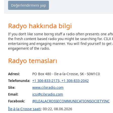
Chapters
Chapters
Descriptions
Radyo hakkında bilgi
descriptions
If you don’t like some borng stuff a radio often presents one af
off
,
the fresh content based radio you might be searching for. CILX R
selected
entertaining and engaging manner. You will find yourself to get 
engagement of the radio.
Subtitles
Radyo temasları
subtitles
settings
,
opens
Adresi:
PO Box 480 - Ile-a-la-Crosse, SK - S0M1C0
subtitles
Telefonunda:
+1 306-833-2173, +1 306-833-2042
settings
Site:
www.cilxradio.com
dialog
subtitles
Email:
icsi@cilxradio.com
off
,
Facebook:
@ILEALACROSSECOMMUNICATIONSOCIETYINC
selected
Île-à-la-Crosse saati
:
00:22
,
08.06.2026