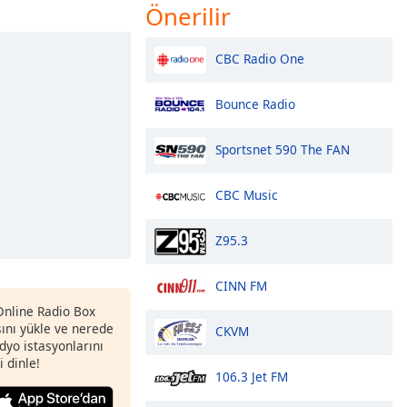
Önerilir
CBC Radio One
Bounce Radio
Sportsnet 590 The FAN
CBC Music
Z95.3
CINN FM
 Online Radio Box
nı yükle ve nerede
CKVM
adyo istasyonlarını
i dinle!
106.3 Jet FM