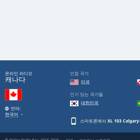
Audio
Track
Picture-
in-
Picture
Fullscreen
This
is
a
modal
window.
온라인 라디오
인접 국가
캐나다
미국
Beginning
of
인기 있는 국가들
dialog
대한민국
window.
언어:
Escape
한국어
will
스마트폰에서
XL 103 Calgary
cancel
and
close