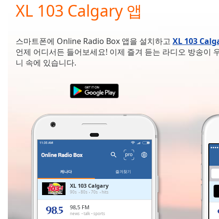
Current
XL 103 Calgary 앱
Time
0:00
/
Duration
-:-
스마트폰에 Online Radio Box 앱을 설치하고
XL 103 Calg
Loaded
:
언제 어디서든 들어보세요! 이제 즐겨 듣는 라디오 방송이 
0.00%
니 속에 있습니다.
0:00
Stream
Type
LIVE
Seek to
live,
currently
behind
live
LIVE
Remaining
Time
-
-:-
캐나다
즐겨찾기
1x
XL 103 Calgary
90s
80s
70s
hits
Playback
Rate
98,5 FM
news
talk
sports