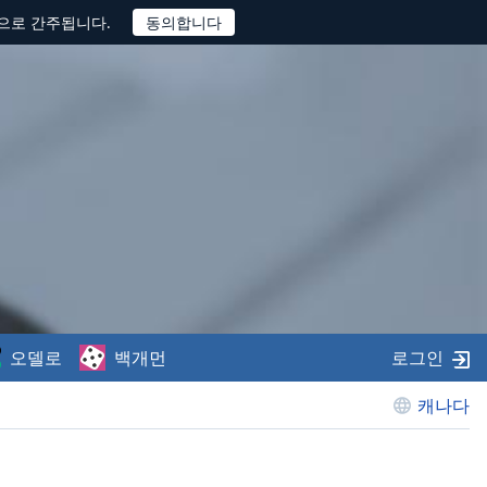
것으로 간주됩니다.
오델로
백개먼
로그인
캐나다