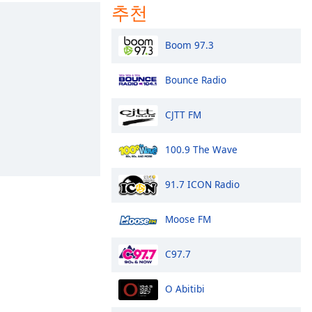
추천
Boom 97.3
Bounce Radio
CJTT FM
100.9 The Wave
91.7 ICON Radio
Moose FM
C97.7
O Abitibi