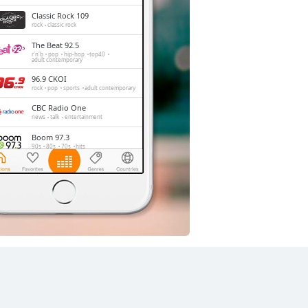
Classic Rock 109
rock
classic rock
The Beat 92.5
r'n'b
pop
hip-hop
top40
adult contemporary
96.9 CKOI
rock
pop
sports
adult contemporary
CBC Radio One
news
talk
entertainment
Boom 97.3
90s
80s
70s
hits
Rythme FM
pop
adult contemporary
FM93
news
talk
sports
lifestyle