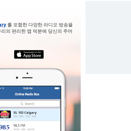
ary
를 포함한 다양한 라디오 방송을
우리의 편리한 앱 덕분에 당신의 주머
XL 103 Calgary
90s
80s
70s
hits
98,5 FM
news
talk
sports