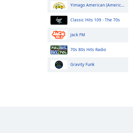
Yimago American (American Sixties Radio)
Classic Hits 109 - The 70s
Jack FM
70s 80s Hits Radio
Gravity Funk