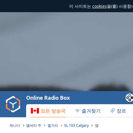
이 사이트는
cookies
을(를) 사용
Video
Player
is
loading.
Play
Video
Online Radio Box
Play
Skip
모든 방송국
즐겨찾기
장르
Backward
Skip
Forward
캐나다
앨버타 주
캘거리
XL 103 Calgary
앱
Mute