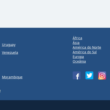
África
Ásia
Uruguay
América do Norte
América do Sul
Venezuela
Europa
Oceânia
Moçambique
!