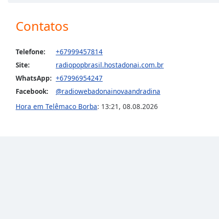
Chapters
Chapters
Contatos
Descriptions
Telefone:
+67999457814
descriptions
Site:
radiopopbrasil.hostadonai.com.br
off
,
WhatsApp:
+67996954247
selected
Facebook:
@radiowebadonainovaandradina
Subtitles
Hora em Telêmaco Borba
:
13:21
,
08.08.2026
subtitles
settings
,
opens
subtitles
settings
dialog
subtitles
off
,
selected