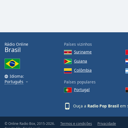
Audio
Track
Picture-
in-
Picture
Fullscreen
This
Rádio Online
Países vizinhos
is
Brasil
a
Suriname
modal
Guiana
window.
Colômbia
Idioma:
Beginning
Português
Países populares
of
Portugal
dialog
window.
Escape
Ouça a
Radio Pop Brasil
em s
will
cancel
and
© Online Radio Box, 2015-2026.
Termos e condições
Privacidade
close