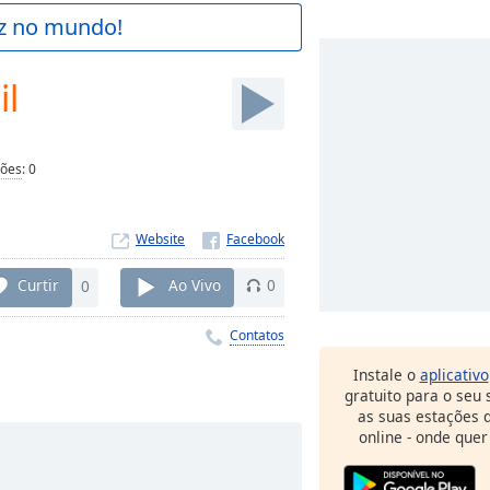
az no mundo!
il
ções
:
0
Website
Curtir
0
Ao Vivo
0
Contatos
Instale o
aplicativo
gratuito para o seu
as suas estações d
online - onde quer