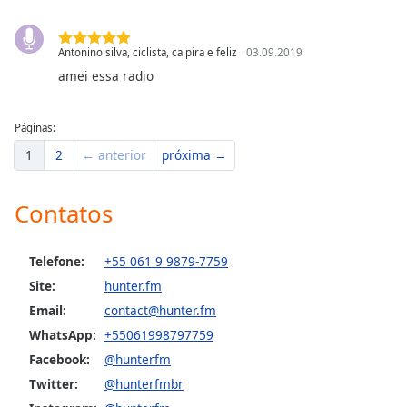
Antonino silva, ciclista, caipira e feliz
03.09.2019
amei essa radio
Páginas:
1
2
← anterior
próxima →
Contatos
Telefone:
+55 061 9 9879-7759
Site:
hunter.fm
Email:
contact@hunter.fm
WhatsApp:
+55061998797759
Facebook:
@hunterfm
Twitter:
@hunterfmbr