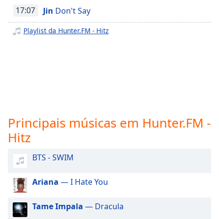
subtitles
17:07
Jin
Don't Say
settings
dialog
Playlist da Hunter.FM - Hitz
subtitles
off
,
selected
Audio
Track
Picture-
in-
Picture
Principais músicas em Hunter.FM -
Fullscreen
Hitz
This
is
BTS - SWIM
a
modal
window.
Ariana
— I Hate You
Beginning
Tame Impala
— Dracula
of