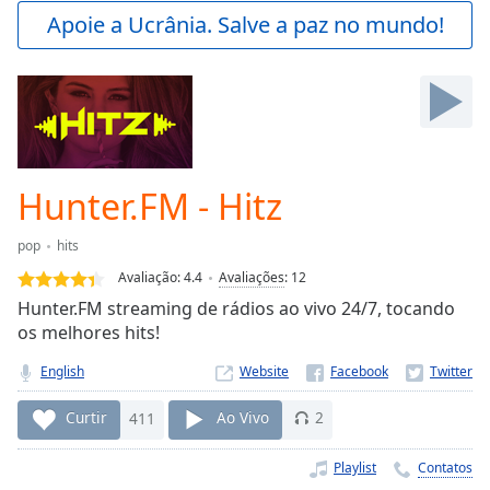
Play
Apoie a Ucrânia. Salve a paz no mundo!
Video
Play
Skip
Backward
Skip
Forward
Mute
Current
Hunter.FM - Hitz
Time
0:00
/
pop
hits
Duration
-:-
Avaliação:
4.4
Avaliações
:
12
Loaded
:
Hunter.FM streaming de rádios ao vivo 24/7, tocando
0.00%
os melhores hits!
Stream
Type
LIVE
English
Website
Seek to
live,
Curtir
411
Ao Vivo
2
currently
behind
live
LIVE
Playlist
Contatos
Remaining