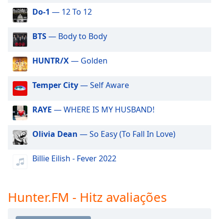
dialog
Do-1
— 12 To 12
window.
Escape
BTS
— Body to Body
will
cancel
and
HUNTR/X
— Golden
close
the
Temper City
— Self Aware
window.
RAYE
— WHERE IS MY HUSBAND!
Text
Color
Olivia Dean
— So Easy (To Fall In Love)
Opacity
Billie Eilish - Fever 2022
Text
Background
Hunter.FM - Hitz avaliações
Color