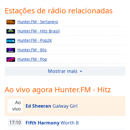
Time
-
-:-
Estações de rádio relacionadas
1x
Hunter.FM - Sertanejo
Playback
Hunter.FM - Hits Brasil
Rate
Hunter.FM - Pop2K
Chapters
Hunter.FM - 80s
Chapters
Hunter.FM - Pop
Descriptions
Hunter.FM - Gospel
Mostrar mais
descriptions
Hunter.FM - Tropical
off
,
Ao vivo agora Hunter.FM - Hitz
Hunter.FM - Lofi
selected
Hunter.FM - Rock
Subtitles
Ao
Ed Sheeran
Galway Girl
Hunter.FM - Smash
vivo
subtitles
Hunter.FM - Pisadinha
settings
,
17:10
Fifth Harmony
Worth It
opens