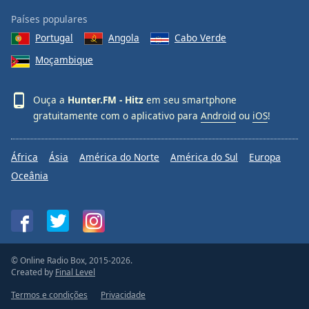
Países populares
Portugal
Angola
Cabo Verde
Moçambique
Ouça a
Hunter.FM - Hitz
em seu smartphone
gratuitamente com o aplicativo para
Android
ou
iOS
!
África
Ásia
América do Norte
América do Sul
Europa
Oceânia
© Online Radio Box, 2015-2026.
Created by
Final Level
Termos e condições
Privacidade