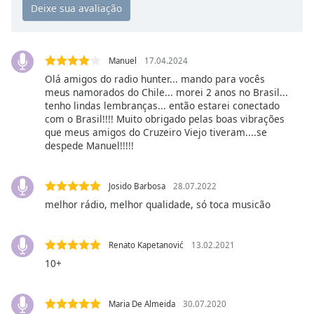
Opacity
Caption
Manuel
17.04.2024
Area
Olá amigos do radio hunter... mando para vocês
Background
meus namorados do Chile... morei 2 anos no Brasil...
Color
tenho lindas lembranças... então estarei conectado
com o Brasil!!!! Muito obrigado pelas boas vibrações
que meus amigos do Cruzeiro Viejo tiveram....se
Opacity
despede Manuel!!!!!
Font
Josido Barbosa
28.07.2022
Size
melhor rádio, melhor qualidade, só toca musicão
Text
Renato Kapetanović
13.02.2021
Edge
10+
Style
Maria De Almeida
30.07.2020
Font