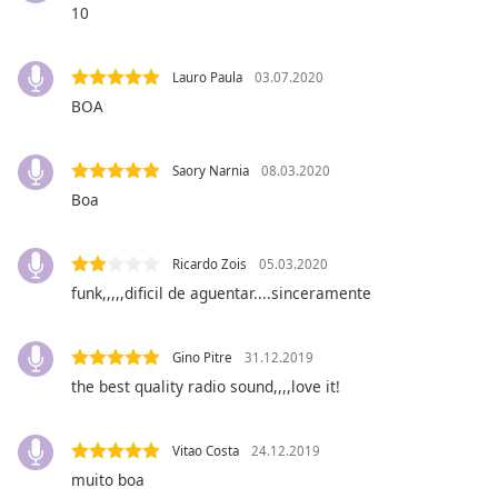
10
Family
Lauro Paula
03.07.2020
Reset
BOA
Done
Close
Modal
Saory Narnia
08.03.2020
Dialog
End
Boa
of
dialog
Ricardo Zois
05.03.2020
window.
funk,,,,,dificil de aguentar....sinceramente
Gino Pitre
31.12.2019
the best quality radio sound,,,,love it!
Vitao Costa
24.12.2019
muito boa