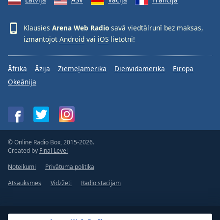
Klausies
Arena Web Radio
savā viedtālrunī bez maksas,
izmantojot
Android
vai
iOS
lietotni!
Āfrika
Āzija
Ziemeļamerika
Dienvidamerika
Eiropa
Okeānija
© Online Radio Box, 2015-2026.
Created by
Final Level
Noteikumi
Privātuma politika
Atsauksmes
Vidzžeti
Radio stacijām