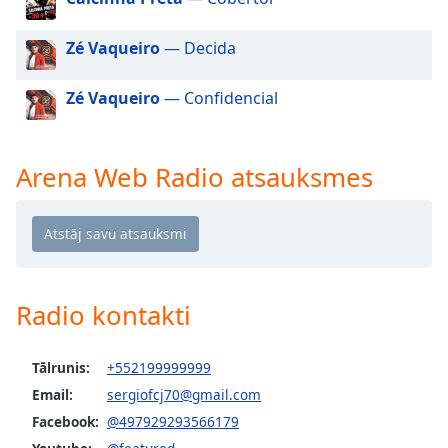
dialog
window.
Zé Vaqueiro
— Decida
Escape
will
Zé Vaqueiro
— Confidencial
cancel
and
close
the
Arena Web Radio atsauksmes
window.
Text
Color
Radio kontakti
Opacity
Tālrunis:
+552199999999
Text
Background
Email:
sergiofcj70@gmail.com
Color
Facebook:
@497929293566179