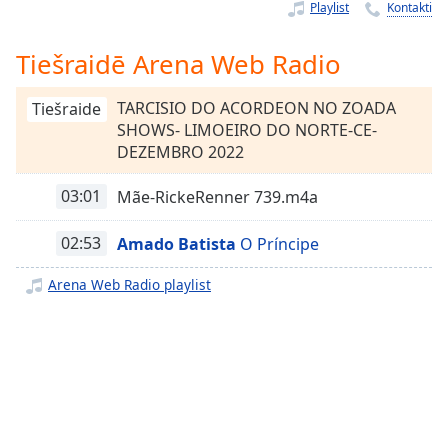
Time
-
Playlist
Kontakti
-:-
Tiešraidē Arena Web Radio
1x
Playback
TARCISIO DO ACORDEON NO ZOADA
Tiešraide
Rate
SHOWS- LIMOEIRO DO NORTE-CE-
DEZEMBRO 2022
Chapters
Chapters
03:01
Mãe-RickeRenner 739.m4a
Descriptions
02:53
Amado Batista
O Príncipe
descriptions
Arena Web Radio playlist
off
,
selected
Subtitles
subtitles
settings
,
opens