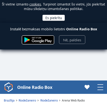
Šī vietne izmanto
cookies
. Turpinot izmantot šo vietni, jūs piekrītat
mūsu sīkdatņu izmantošanas politikai.
Instalē bezmaksas mobilo lietotni
Online Radio Box
Nē, paldies
Online Radio Box
Video
Player
is
Brazīlija
Riodežaneiro
Riodežaneiro
Arena Web Radio
loading.