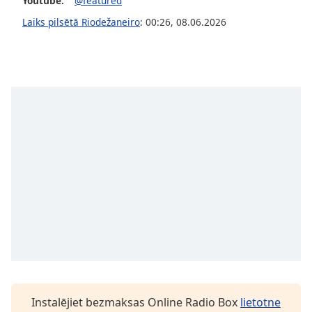
Youtube:
@featured
Opacity
Laiks pilsētā Riodežaneiro
:
00:26
,
08.06.2026
Caption
Area
Background
Color
Opacity
Font
Size
Text
Edge
Style
Instalējiet bezmaksas Online Radio Box
lietotne
Font