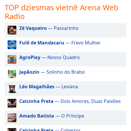
subtitles
TOP dziesmas vietnē Arena Web
settings
dialog
Radio
subtitles
off
,
Zé Vaqueiro
— Passarinho
selected
Fulô de Mandacaru
— Frevo Mulher
Audio
Track
AgroPlay
— Nosso Quadro
Picture-
in-
Picture
Japãozin
— Solinho do Brabo
Fullscreen
This
Léo Magalhães
— Leviana
is
a
Calcinha Preta
— Dois Amores, Duas Paixões
modal
window.
Amado Batista
— O Príncipe
Beginning
of
Calcinha Preta
— Cobertor