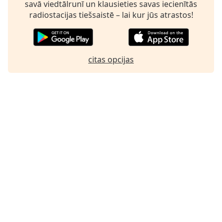
savā viedtālrunī un klausieties savas iecienītās
Family
radiostacijas tiešsaistē – lai kur jūs atrastos!
Reset
Done
citas opcijas
Close
Modal
Dialog
End
of
dialog
window.