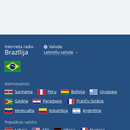
Interneta radio
Valoda:
Brazīlija
Latviešu valoda
Kaimiņvalstis
Surinama
Peru
Bolīvija
Urugvaja
Gajāna
Paragvaja
Franču Gviāna
Venecuēla
Kolumbija
Argentīna
Populāras valstis
Latvija
ASV
Vācija
Francija