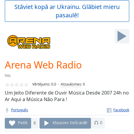
Play
Stāviet kopā ar Ukrainu. Glābiet mieru
Video
pasaulē!
Play
Skip
Backward
Skip
Forward
Mute
Current
Time
0:00
Arena Web Radio
/
Duration
-:-
hits
Loaded
:
0.00%
Vērtējums:
0.0
Atsauksmes
:
0
Stream
Um Jeito Diferente de Ouvir Música Desde 2007 24h no
Type
LIVE
Ar Aqui a Música Não Para !
Seek to
live,
Português
currently
behind
Patīk
8
Klausies tiešraidē
0
live
LIVE
Remaining