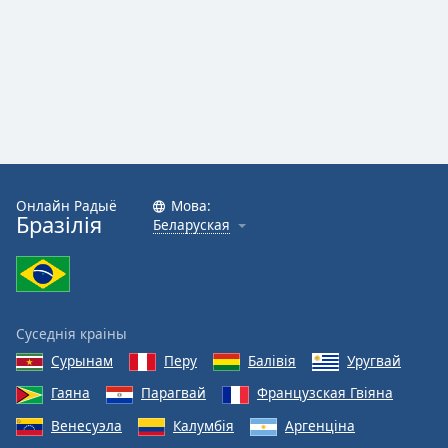
Онлайн Радыё
Мова:
Бразілія
Беларуская
Суседнія краіны
Сурынам
Перу
Балівія
Уругвай
Гаяна
Парагвай
Французская Гвіяна
Венесуэла
Калумбія
Аргенціна