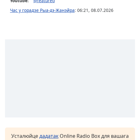
Color
Youtube:
@featured
Час у горадзе Рыа-дэ-Жанэйра
:
06:21
,
08.07.2026
Opacity
Caption
Area
Background
Color
Opacity
Font
Size
Text
Edge
Style
Усталюйце
дадатак
Online Radio Box для вашага