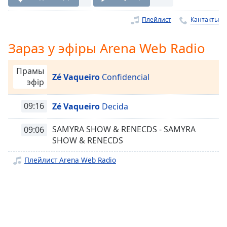
Remaining
Плейлист
Кантакты
Time
-
-:-
Зараз у эфіры Arena Web Radio
1x
Playback
Прамы
Rate
Zé Vaqueiro
Confidencial
эфір
Chapters
09:16
Zé Vaqueiro
Decida
Chapters
SAMYRA SHOW & RENECDS - SAMYRA
09:06
Descriptions
SHOW & RENECDS
descriptions
Плейлист Arena Web Radio
off
,
selected
Subtitles
subtitles
settings
,