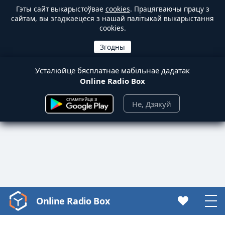
Гэты сайт выкарыстоўвае
cookies
. Працягваючы працу з
сайтам, вы згаджаецеся з нашай палітыкай выкарыстання
cookies.
Усталюйце бясплатнае мабільнае дадатак
Online Radio Box
Не, Дзякуй
Online Radio Box
Video
Player