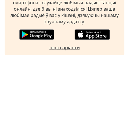
смартфона і слухайце любімыя радыёстанцыі
онлайн, дзе б вы ні знаходзіліся! Цяпер ваша
Font
любімае радыё ў вас у кішэні, дзякуючы нашаму
Family
зручнаму дадатку.
Reset
Done
інші варіанти
Close
Modal
Dialog
End
of
dialog
window.