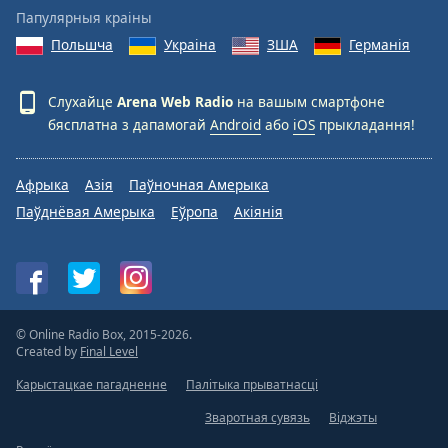
Папулярныя краіны
Польшча
Украіна
ЗША
Германія
Слухайце
Arena Web Radio
на вашым смартфоне
бясплатна з дапамогай
Android
або
iOS
прыкладання!
Афрыка
Азія
Паўночная Амерыка
Паўднёвая Амерыка
Еўропа
Акіянія
© Online Radio Box, 2015-2026.
Created by
Final Level
Карыстацкае пагадненне
Палітыка прыватнасці
Зваротная сувязь
Віджэты