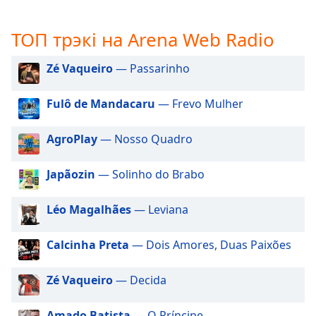
opens
subtitles
ТОП трэкі на Arena Web Radio
settings
dialog
Zé Vaqueiro
— Passarinho
subtitles
off
,
Fulô de Mandacaru
— Frevo Mulher
selected
Audio
AgroPlay
— Nosso Quadro
Track
Picture-
Japãozin
— Solinho do Brabo
in-
Picture
Léo Magalhães
— Leviana
Fullscreen
This
is
Calcinha Preta
— Dois Amores, Duas Paixões
a
modal
Zé Vaqueiro
— Decida
window.
Amado Batista
— O Príncipe