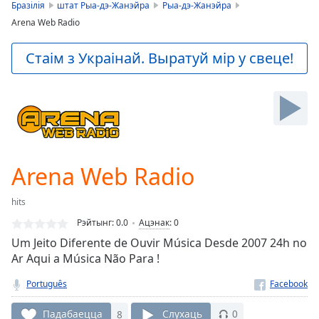
is
Бразілія
штат Рыа-дэ-Жанэйра
Рыа-дэ-Жанэйра
loading.
Arena Web Radio
Play
Video
Стаім з Украінай. Выратуй мір у свеце!
Play
Skip
Backward
Skip
Forward
Mute
Current
Time
0:00
Arena Web Radio
/
Duration
-:-
hits
Loaded
:
Рэйтынг:
0.0
Ацэнак
:
0
0.00%
Stream
Um Jeito Diferente de Ouvir Música Desde 2007 24h no
Type
LIVE
Ar Aqui a Música Não Para !
Seek to
Português
live,
currently
behind
Падабаецца
8
Слухаць
0
live
LIVE