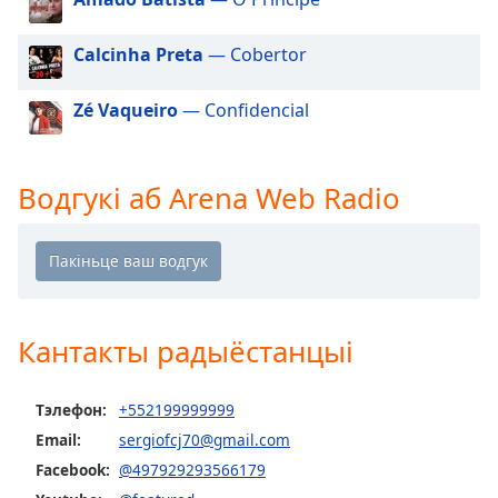
Beginning
of
dialog
Calcinha Preta
— Cobertor
window.
Escape
Zé Vaqueiro
— Confidencial
will
cancel
and
Водгукі аб Arena Web Radio
close
the
window.
Text
Color
Кантакты радыёстанцыі
Opacity
Тэлефон:
+552199999999
Email:
sergiofcj70@gmail.com
Text
Facebook:
@497929293566179
Background