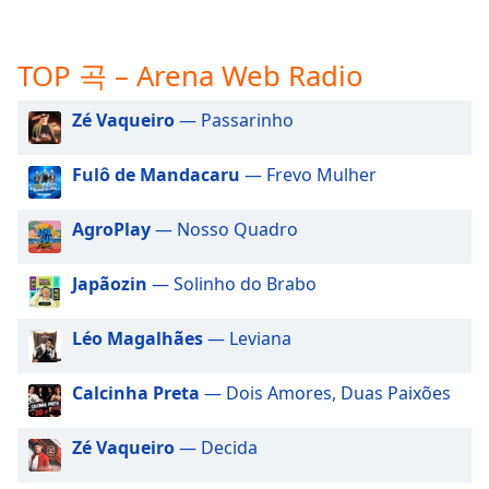
subtitles
settings
dialog
TOP 곡 – Arena Web Radio
subtitles
off
,
Zé Vaqueiro
— Passarinho
selected
Audio
Fulô de Mandacaru
— Frevo Mulher
Track
AgroPlay
— Nosso Quadro
Picture-
in-
Picture
Japãozin
— Solinho do Brabo
Fullscreen
This
is
Léo Magalhães
— Leviana
a
modal
Calcinha Preta
— Dois Amores, Duas Paixões
window.
Zé Vaqueiro
— Decida
Beginning
of