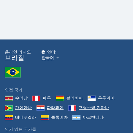
온라인 라디오
언어:
브라질
한국어
인접 국가
수리남
페루
볼리비아
우루과이
가이아나
파라과이
프랑스령 기아나
베네수엘라
콜롬비아
아르헨티나
인기 있는 국가들