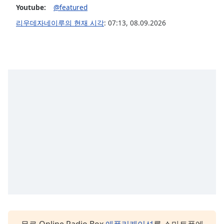
Youtube:
@featured
Opacity
리우데자네이루의 현재 시각
:
07:13
,
08.09.2026
Caption
Area
Background
Color
Opacity
Font
Size
Text
Edge
Style
Font
무료 Online Radio Box
애플리케이션
를 스마트폰에