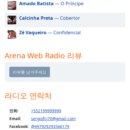
dialog
Amado Batista
— O Príncipe
window.
Escape
Calcinha Preta
— Cobertor
will
cancel
Zé Vaqueiro
— Confidencial
and
close
the
Arena Web Radio 리뷰
window.
Text
Color
Opacity
라디오 연락처
Text
전화:
+552199999999
Background
Email:
sergiofcj70@gmail.com
Color
Facebook:
@497929293566179