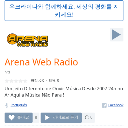
Play
우크라이나와 함께하세요. 세상의 평화를 지
Video
키세요!
Play
Skip
Backward
Skip
Forward
Mute
Current
Time
0:00
Arena Web Radio
/
Duration
-:-
hits
Loaded
:
0.00%
평점:
0.0
리뷰
:
0
Stream
Um Jeito Diferente de Ouvir Música Desde 2007 24h no
Type
LIVE
Ar Aqui a Música Não Para !
Seek to
live,
Português
currently
behind
좋아요
8
라이브로 듣기
0
live
LIVE
Remaining