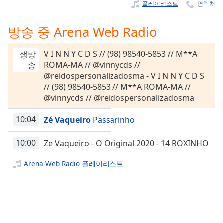
Time
-
플레이리스트
연락처
-:-
방송 중 Arena Web Radio
1x
Playback
V I N N Y C D S // (98) 98540-5853 // M**A
생방
Rate
ROMA-MA // @vinnycds //
송
@reidospersonalizadosma - V I N N Y C D S
Chapters
// (98) 98540-5853 // M**A ROMA-MA //
Chapters
@vinnycds // @reidospersonalizadosma
Descriptions
10:04
Zé Vaqueiro
Passarinho
descriptions
off
,
10:00
Ze Vaqueiro - O Original 2020 - 14 ROXINHO
selected
Arena Web Radio 플레이리스트
Subtitles
subtitles
settings
,
opens