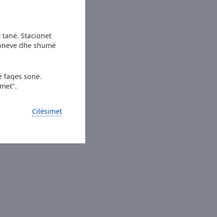
 tanë. Stacionet
cioneve dhe shumë
ë faqes sonë.
imet".
Cilësimet