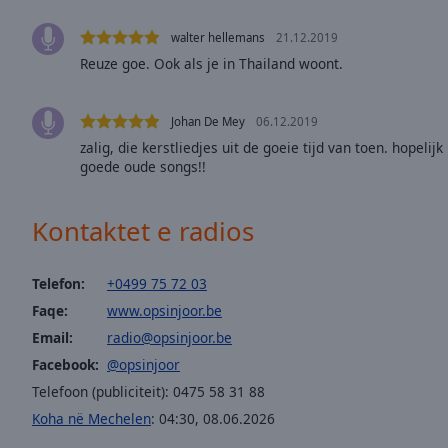
window.
walter hellemans
21.12.2019
Text
Reuze goe. Ook als je in Thailand woont.
Color
Johan De Mey
06.12.2019
Opacity
zalig, die kerstliedjes uit de goeie tijd van toen. hopel
goede oude songs!!
Text
Background
Kontaktet e radios
Color
Telefon:
+0499 75 72 03
Opacity
Faqe:
www.opsinjoor.be
Email:
radio@opsinjoor.be
Caption
Facebook:
@opsinjoor
Area
Background
Telefoon (publiciteit): 0475 58 31 88
Color
Koha në Mechelen
:
04:30
,
08.06.2026