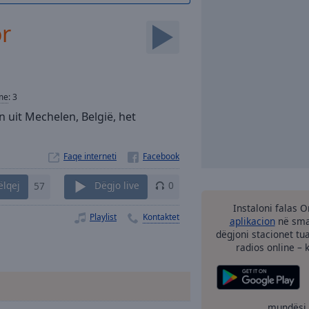
r
me
:
3
n uit Mechelen, België, het
Faqe interneti
ëlqej
57
Dëgjo live
0
Instaloni falas 
Playlist
Kontaktet
aplikacion
në smar
dëgjoni stacionet tu
radios online – 
mundësi 