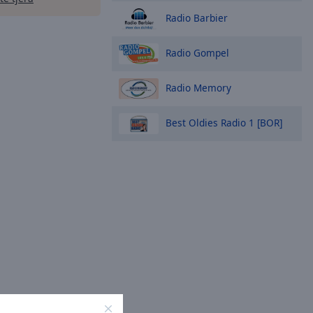
Radio Barbier
Radio Gompel
Radio Memory
Best Oldies Radio 1 [BOR]