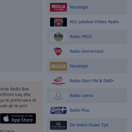
Nostalgie
ROL Jukebox Oldies Radio
Radio PROS
Radio Demerstad
Nostalgie
Radio Stars FM & DAB+
Online Radio Box
tfonin tuaj dhe
Radio Loena
aja të preferuara të
kudo që të jeni!
Radio Plus
De Goeie Ouwe Tijd
të tjera