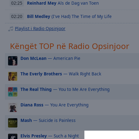
Chapters
Reinhard Mey
Als de Dag van Toen
02:25
Descriptions
Bill Medley
(I've Had) The Time of My Life
02:20
descriptions
Playlist i Radio Opsinjoor
off
,
selected
Këngët TOP në Radio Opsinjoor
Subtitles
Don McLean
— American Pie
subtitles
settings
,
The Everly Brothers
— Walk Right Back
opens
subtitles
settings
The Real Thing
— You to Me Are Everything
dialog
subtitles
Diana Ross
— You Are Everything
off
,
selected
Mash
— Suicide is Painless
Audio
Track
Elvis Presley
— Such a Night