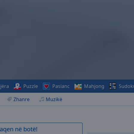
jëra
Puzzle
Pasianc
Mahjong
Sudok
Zhanre
Muzikë
aqen në botë!