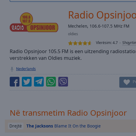
/
Duration
-:-
Radio Opsinjoo
Loaded
:
0.00%
Mechelen, 106.6-107.5 MHz FM
0:00
oldies
Stream
Type
LIVE
Vlerësim:
4.7
Shqyrti
Seek to
Radio Opsinjoor 105.5 FM is een uitzending radiostatio
live,
verstrekken van Oldies muziek.
currently
behind
live
LIVE
Nederlands
Remaining
Time
-
P
-:-
1x
Playback
Në transmetim Radio Opsinjoor
Rate
The Jacksons
Blame It On the Boogie
Chapters
Drejtë