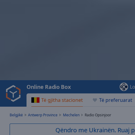
Video
Player
is
loading.
Play
Video
Online Radio Box
Lo
Play
Skip
Të gjitha stacionet
Të preferuarat
Backward
Skip
Forward
Belgjikë
Antwerp Province
Mechelen
Radio Opsinjoor
Mute
Current
Qëndro me Ukrainën. Ruaj p
Time
0:00