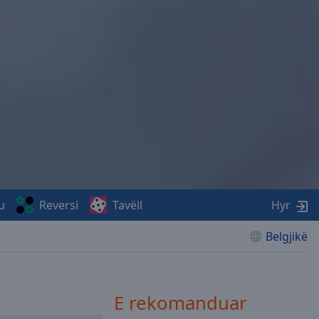
u
Reversi
Tavëll
Hyr
Belgjikë
E rekomanduar