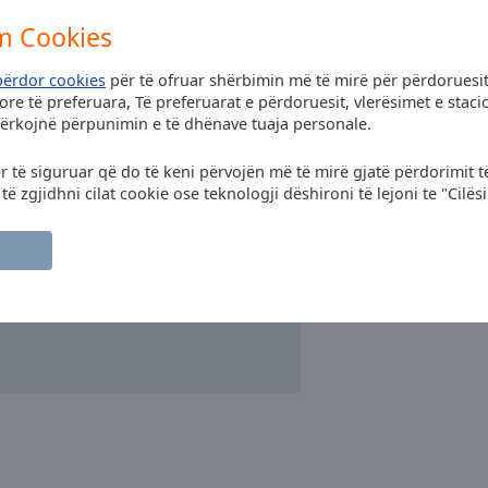
m Cookies
përdor cookies
për të ofruar shërbimin më të mirë për përdoruesit
re të preferuara, Të preferuarat e përdoruesit, vlerësimet e sta
kërkojnë përpunimin e të dhënave tuaja personale.
ër të siguruar që do të keni përvojën më të mirë gjatë përdorimit t
 zgjidhni cilat cookie ose teknologji dëshironi të lejoni te "Cilës