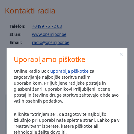
Area
Kontakti radia
Background
Color
Telefon:
+0499 75 72 03
Opacity
Stran:
www.opsinjoor.be
Email:
radio@opsinjoor.be
Facebook:
@opsinjoor
Font
Size
Uporabljamo piškotke
Telefoon (publiciteit): 0475 58 31 88
Čas v mestu Mechelen
:
11:32
,
08.10.2026
Online Radio Box
uporablja piškotke
za
Text
zagotavljanje najboljše storitve našim
Edge
uporabnikom. Priljubljene radijske postaje in
Style
glasbeni žanri, uporabnikovi Priljubljeni, ocene
postaj in številne druge storitve zahtevajo obdelavo
vaših osebnih podatkov.
Font
Family
Kliknite "Strinjam se", da zagotovite najboljšo
izkušnjo pri uporabi naše spletne strani. Lahko pa v
"Nastavitvah" izberete, katere piškotke ali
Reset
tehnologije želite dovoliti.