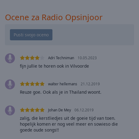
cancel
and
Ocene za Radio Opsinjoor
close
the
window.
Text
Color
Adri Techniman
10.05.2023
fijn jullie te horen ook in Vilvoorde
Opacity
walter hellemans
21.12.2019
Text
Reuze goe. Ook als je in Thailand woont.
Background
Color
Johan De Mey
06.12.2019
Opacity
zalig, die kerstliedjes uit de goeie tijd van toen.
hopelijk komen er nog veel meer en sowieso die
goede oude songs!!
Caption