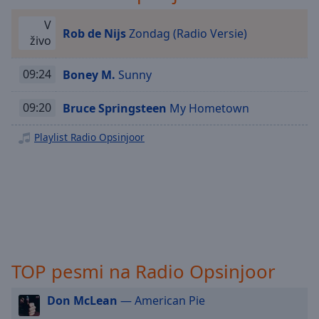
Playback
Rate
V
Rob de Nijs
Zondag (Radio Versie)
živo
Chapters
Chapters
09:24
Boney M.
Sunny
Descriptions
09:20
Bruce Springsteen
My Hometown
descriptions
off
,
Playlist Radio Opsinjoor
selected
Subtitles
subtitles
settings
,
opens
subtitles
TOP pesmi na Radio Opsinjoor
settings
dialog
Don McLean
— American Pie
subtitles
off
,