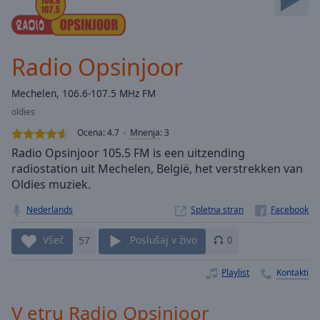
Skip
Forward
Mute
Current
Radio Opsinjoor
Time
0:00
/
Mechelen, 106.6-107.5 MHz FM
Duration
-:-
oldies
Loaded
:
0.00%
Ocena:
4.7
Mnenja
:
3
Stream
Radio Opsinjoor 105.5 FM is een uitzending
Type
LIVE
radiostation uit Mechelen, België, het verstrekken van
Oldies muziek.
Seek to
live,
currently
Nederlands
Spletna stran
behind
live
LIVE
Remaining
Všeč
57
Poslušaj v živo
0
Time
-
-:-
Playlist
Kontakti
1x
V etru Radio Opsinjoor