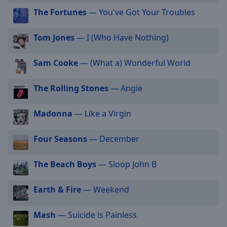
selected
The Fortunes
— You've Got Your Troubles
Audio
Tom Jones
— I (Who Have Nothing)
Track
Picture-
Sam Cooke
— (What a) Wonderful World
in-
Picture
Fullscreen
The Rolling Stones
— Angie
This
is
Madonna
— Like a Virgin
a
modal
Four Seasons
— December
window.
Beginning
The Beach Boys
— Sloop John B
of
dialog
Earth & Fire
— Weekend
window.
Escape
Mash
— Suicide is Painless
will