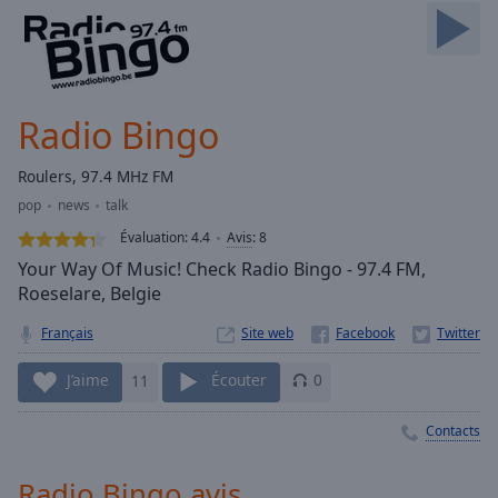
Skip
Forward
Mute
Current
Time
0:00
Radio Bingo
/
Duration
-:-
Roulers, 97.4 MHz FM
Loaded
:
pop
news
talk
0.00%
Stream
Évaluation:
4.4
Avis
:
8
Type
LIVE
Your Way Of Music! Check Radio Bingo - 97.4 FM,
Seek to
Roeselare, Belgie
live,
currently
Français
Site web
behind
live
LIVE
Remaining
J’aime
11
Écouter
0
Time
-
-:-
Contacts
1x
Radio Bingo avis