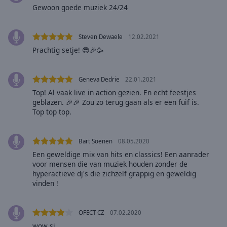
Gewoon goede muziek 24/24
selected
Audio
Steven Dewaele
12.02.2021
Track
Prachtig setje! 😎🎉🥳
Picture-
in-
Picture
Geneva Dedrie
22.01.2021
Fullscreen
Top! Al vaak live in action gezien. En echt feestjes
This
geblazen. 🎉🎉 Zou zo terug gaan als er een fuif is.
is
Top top top.
a
modal
window.
Bart Soenen
08.05.2020
Een geweldige mix van hits en classics! Een aanrader
Beginning
voor mensen die van muziek houden zonder de
of
hyperactieve dj's die zichzelf grappig en geweldig
vinden !
dialog
window.
Escape
OFECT CZ
07.02.2020
will
wow si