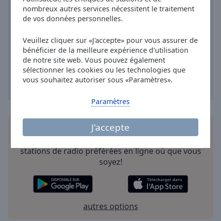
Area
nombreux autres services nécessitent le traitement
Background
de vos données personnelles.
Color
Veuillez cliquer sur «J'accepte» pour vous assurer de
bénéficier de la meilleure expérience d'utilisation
Opacity
de notre site web. Vous pouvez également
sélectionner les cookies ou les technologies que
vous souhaitez autoriser sous «Paramètres».
Font
Size
Paramètres
Text
J'accepte
Installez
l'application
gratuite Online Radio Box
Edge
pour votre téléphone intelligent et d'écouter vos
Style
stations de radio préférées en ligne où que vous
soyez!
Font
Family
autres options
Reset