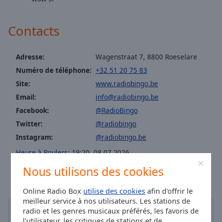
cancel
and
close
Contacts
the
window.
Adresse:
Wagenstraat 7, 8800 Roeselare
Text
Numéro de téléphone:
+32 51 20 75 83
Color
Site:
www.radiobingo.be
Email:
info@radiobingo.be
Opacity
Facebook:
@RadioBingo
Twitter:
@radiobingo
Text
Instagram:
@radiobingo.be
Background
Heure à Roulers
:
19:20
,
08.07.2026
Color
Nous utilisons des cookies
Opacity
Online Radio Box
utilise des cookies
afin d'offrir le
meilleur service à nos utilisateurs. Les stations de
radio et les genres musicaux préférés, les favoris de
Caption
l'utilisateur, les critiques de stations et de