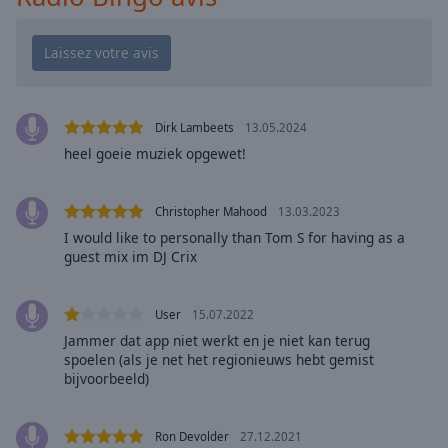
Playback
Rate
Chapters
Chapters
Dirk Lambeets
13.05.2024
Descriptions
heel goeie muziek opgewet!
descriptions
off
,
selected
Christopher Mahood
13.03.2023
I would like to personally than Tom S for having as a
Subtitles
guest mix im DJ Crix
subtitles
settings
,
User
15.07.2022
opens
Jammer dat app niet werkt en je niet kan terug
subtitles
spoelen (als je net het regionieuws hebt gemist
settings
bijvoorbeeld)
dialog
subtitles
Ron Devolder
27.12.2021
off
,