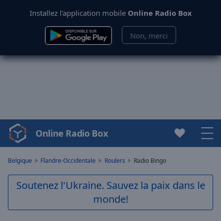
Installez l'application mobile
Online Radio Box
Non, merci
Online Radio Box
Video
Player
is
Belgique
Flandre-Occidentale
Roulers
Radio Bingo
loading.
Play
Soutenez l'Ukraine. Sauvez la paix dans le
Video
monde!
Play
Skip
Backward