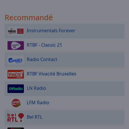
Done
Close
Modal
Recommandé
Dialog
End
of
Instrumentals Forever
dialog
window.
RTBF - Classic 21
Radio Contact
RTBF Vivacité Bruxelles
LN Radio
LFM Radio
Bel RTL