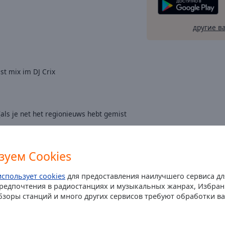
другие в
est mix im DJ Crix
(als je net het regionieuws hebt gemist
зуем Cookies
использует cookies
для предоставления наилучшего сервиса д
Предпочтения в радиостанциях и музыкальных жанрах, Избра
бзоры станций и много других сервисов требуют обработки 