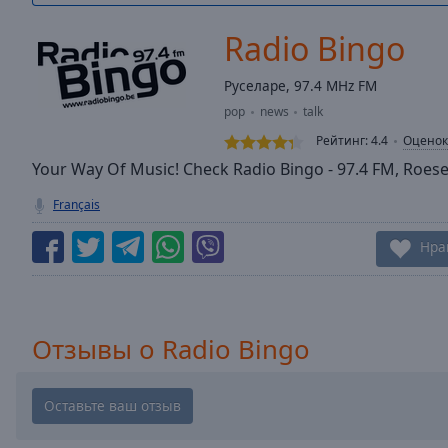
/
Duration
-:-
Radio Bingo
Loaded
:
0.00%
Руселаре, 97.4 MHz FM
0:00
pop
news
talk
Stream
Type
LIVE
Рейтинг:
4.4
Оценок
Seek to
Your Way Of Music! Check Radio Bingo - 97.4 FM, Roesel
live,
currently
Français
behind
live
LIVE
Remaining
Нра
Time
-
-:-
1x
Отзывы о Radio Bingo
Playback
Rate
Chapters