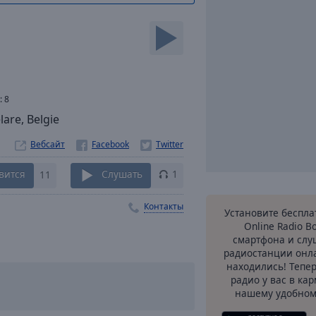
:
8
are, Belgie
Вебсайт
вится
11
Слушать
1
Контакты
Установите беспл
Online Radio B
смартфона и сл
радиостанции онла
находились! Тепе
радио у вас в ка
нашему удобном