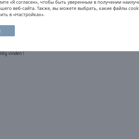
ите «Я согласен», чтобы быть уверенным в получении наилуч
шего веб-сайта. Также, вы можете выбрать, какие файлы cook
ить в «Настройках».
azen. 🎉🎉 Zou zo terug gaan als er een
н
voor mensen die van muziek houden
ldig vinden !