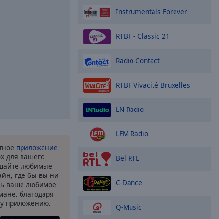
Instrumentals Forever
RTBF - Classic 21
Radio Contact
RTBF Vivacité Bruxelles
LN Radio
LFM Radio
атное
приложение
ox для вашего
Bel RTL
ушайте любимые
йн, где бы вы ни
C-Dance
рь ваше любимое
рмане, благодаря
у приложению.
Q-Music