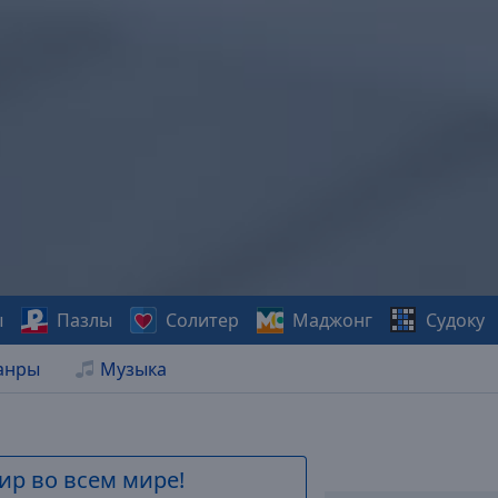
ы
Пазлы
Солитер
Маджонг
Судоку
анры
Музыка
ир во всем мире!