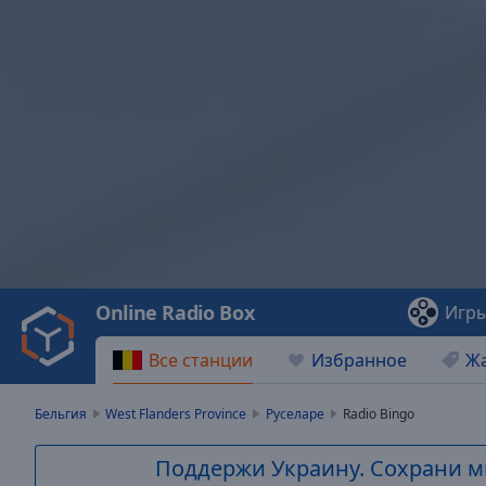
Video
Player
is
loading.
Play
Video
Online Radio Box
Игр
Play
Skip
Все станции
Избранное
Ж
Backward
Skip
Forward
Бельгия
West Flanders Province
Руселаре
Radio Bingo
Mute
Current
Поддержи Украину. Сохрани м
Time
0:00