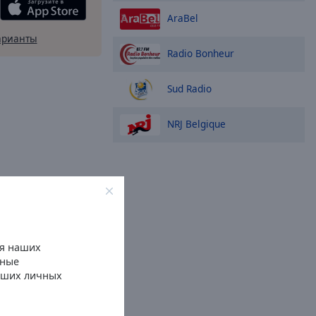
AraBel
арианты
Radio Bonheur
Sud Radio
NRJ Belgique
ля наших
нные
ваших личных