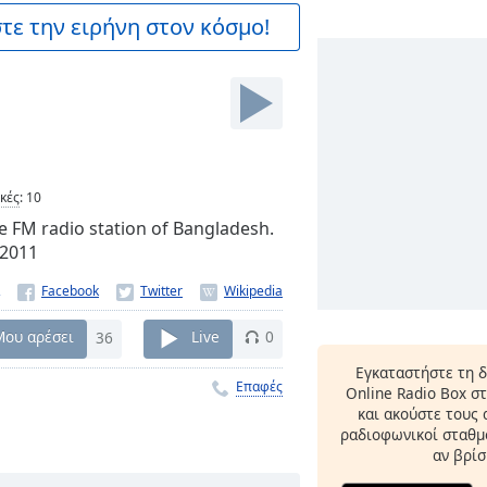
ε την ειρήνη στον κόσμο!
ικές
:
10
e FM radio station of Bangladesh.
 2011
Μου αρέσει
36
Live
0
Εγκαταστήστε τη 
Επαφές
Online Radio Box σ
και ακούστε τους
ραδιοφωνικοί σταθμο
αν βρίσ