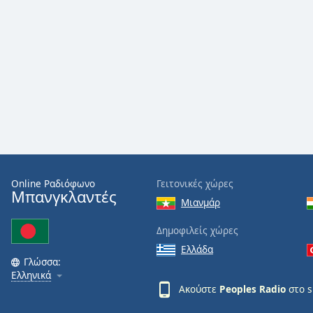
Color
Opacity
Font
Size
Text
Edge
Style
Online Ραδιόφωνο
Γειτονικές χώρες
Μπανγκλαντές
Μιανμάρ
Font
Family
Δημοφιλείς χώρες
Ελλάδα
Γλώσσα:
Reset
Ελληνικά
Done
Ακούστε
Peoples Radio
στο s
Close
Modal