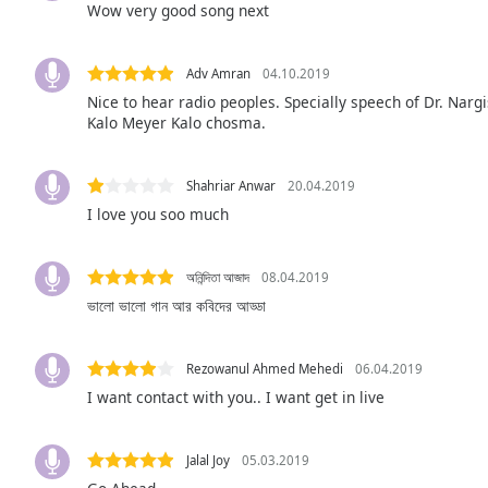
Wow very good song next
Audio
Track
Picture-
Adv Amran
04.10.2019
in-
Nice to hear radio peoples. Specially speech of Dr. Nargi
Picture
Kalo Meyer Kalo chosma.
Fullscreen
This
is
Shahriar Anwar
20.04.2019
a
I love you soo much
modal
window.
অনিন্দিতা আজাদ
08.04.2019
Beginning
ভালো ভালো গান আর কবিদের আড্ডা
of
dialog
window.
Rezowanul Ahmed Mehedi
06.04.2019
Escape
I want contact with you.. I want get in live
will
cancel
and
Jalal Joy
05.03.2019
close