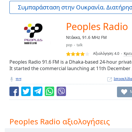
Current
Συμπαράσταση στην Ουκρανία. Διατήρηστ
Time
0:00
/
Duration
-:-
Peoples Radio
Loaded
:
0.00%
Ντάκκα, 91.6 MHz FM
0:00
pop
talk
Stream
Type
LIVE
Αξιολόγηση:
4.0
Κριτ
Seek to
Peoples Radio 91.6 FM is a Dhaka-based 24-hour privat
live,
It started the commercial launching at 11th December
currently
behind
live
LIVE
বাংলা
Ιστοσελίδα
Remaining
Time
-
-:-
1x
Playback
Peoples Radio αξιολογήσεις
Rate