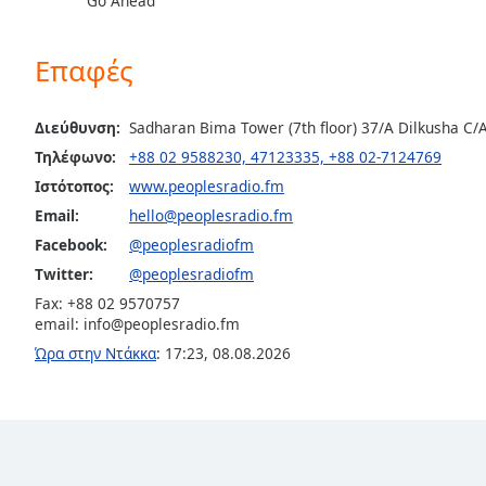
Go Ahead
the
window.
Επαφές
Text
Color
Διεύθυνση:
Sadharan Bima Tower (7th floor) 37/A Dilkusha C
Τηλέφωνο:
+88 02 9588230, 47123335, +88 02-7124769
Opacity
Ιστότοπος:
www.peoplesradio.fm
Email:
hello@peoplesradio.fm
Facebook:
@peoplesradiofm
Text
Background
Twitter:
@peoplesradiofm
Color
Fax: +88 02 9570757
email:
info@peoplesradio.fm
Ώρα στην Ντάκκα
:
17:23
,
08.08.2026
Opacity
Caption
Area
Background