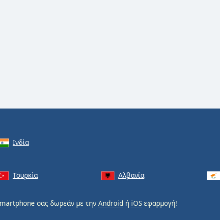
Ινδία
Τουρκία
Αλβανία
martphone σας δωρεάν με την
Android
ή
iOS
εφαρμογή!