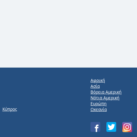
Αφρική
Ασία
Βόρεια Αμερική
Νότια Αμερική
Ευρώπη
Κύπρος
Ωκεανία