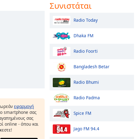
Συνιστάται
Radio Today
Dhaka FM
Radio Foorti
Bangladesh Betar
Radio Bhumi
Radio Padma
δωρεάν
εφαρμογή
το smartphone σας
Spice FM
 αγαπημένους σας
ί online - όπου και
Jago FM 94.4
κεστε!