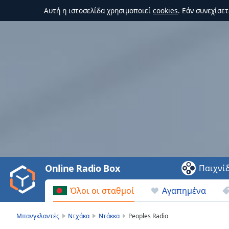
Αυτή η ιστοσελίδα χρησιμοποιεί
cookies
. Εάν συνεχίσε
Video
Player
is
loading.
Play
Video
Online Radio Box
Παιχνί
Play
Skip
Όλοι οι σταθμοί
Αγαπημένα
Backward
Skip
Forward
Μπανγκλαντές
Ντχάκα
Ντάκκα
Peoples Radio
Mute