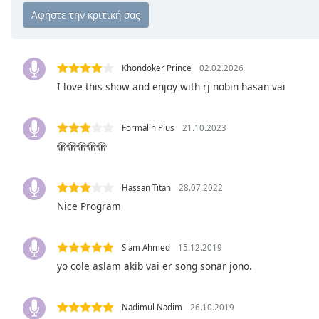
Chapters
Chapters
Descriptions
Khondoker Prince
02.02.2026
descriptions
I love this show and enjoy with rj nobin hasan vai
off
,
selected
Formalin Plus
21.10.2023
🫣🫣🫣🫣🫣
Subtitles
subtitles
settings
,
Hassan Titan
28.07.2022
opens
Nice Program
subtitles
settings
Siam Ahmed
15.12.2019
dialog
subtitles
yo cole aslam akib vai er song sonar jono.
off
,
selected
Nadimul Nadim
26.10.2019