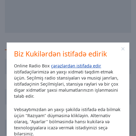
selected
Audio
Track
Picture-
in-
Picture
Tövsiyə olunan
Fullscreen
Biz Kukilərdən istifadə edirik
This
is
Antenne Steiermark
Online Radio Box
çərəzlərdən istifadə edir
a
istifadəçilərimizə ən yaxşı xidməti təqdim etmək
modal
üçün. Seçilmiş radio stansiyaları və musiqi janrları,
Antenne Vorarlberg
window.
istifadəçinin Seçilmişləri, stansiya rəyləri və bir çox
digər xidmətlər şəxsi məlumatlarınızın işlənməsini
ESC Radio
tələb edir.
Beginning
of
Vebsaytımızdan ən yaxşı şəkildə istifadə edə bilmək
dialog
Hitradio Ö3
üçün "Razıyam" düyməsinə klikləyin. Alternativ
window.
olaraq, "Ayarlar" bölməsində hansı kukilərə və
Escape
Kronehit 105.8
texnologiyalara icazə vermək istədiyinizi seçə
will
bilərsiniz.