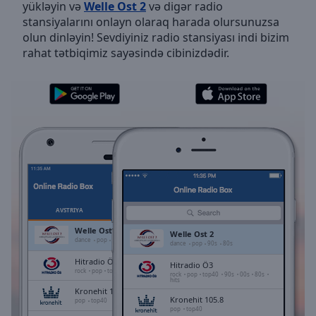
yükləyin və
Welle Ost 2
və digər radio
Skip
stansiyalarını onlayn olaraq harada olursunuzsa
Forward
olun dinləyin! Sevdiyiniz radio stansiyası indi bizim
Mute
rahat tətbiqimiz sayəsində cibinizdədir.
Current
Time
0:00
/
Duration
-:-
Loaded
:
0.00%
Stream
Type
LIVE
Seek to
live,
currently
AVSTRIYA
SEÇILMIŞLƏR
behind
live
LIVE
Welle Ost 2
Welle Ost 2
Remaining
dance
pop
90s
80s
dance
pop
90s
80s
Time
-
Hitradio Ö3
Hitradio Ö3
-:-
rock
pop
top40
90s
00s
80s
hits
rock
pop
top40
90s
00s
80s
hits
Kronehit 105.8
1x
Kronehit 105.8
pop
top40
pop
top40