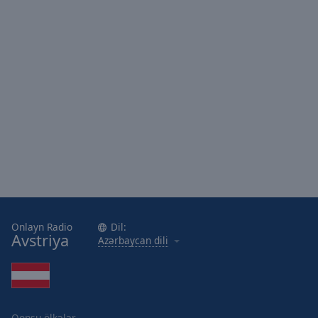
Area
Background
Color
Opacity
Font
Size
Text
Edge
Style
Onlayn Radio
Dil:
Avstriya
Azərbaycan dili
Font
Family
Reset
Qonşu ölkələr