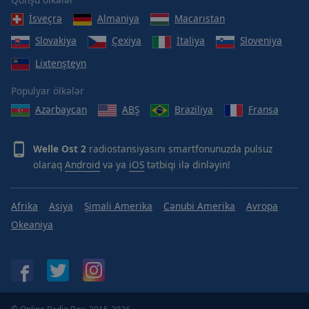
Done
İsveçrə
Almaniya
Macarıstan
Close
Modal
Slovakiya
Çexiya
İtaliya
Sloveniya
Dialog
End
Lixtenşteyn
of
dialog
Populyar ölkələr
window.
Azərbaycan
ABŞ
Braziliya
Fransa
Welle Ost 2
radiostansiyasını smartfonunuzda pulsuz
olaraq
Android
və ya
iOS
tətbiqi ilə dinləyin!
Afrika
Asiya
Şimali Amerika
Cənubi Amerika
Avropa
Okeaniya