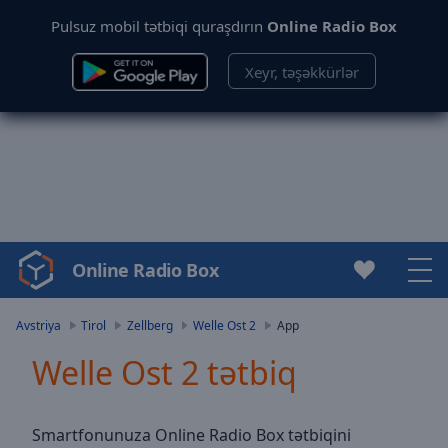
Pulsuz mobil tətbiqi quraşdırın
Online Radio Box
Xeyr, təşəkkürlər
Online Radio Box
Video
Player
is
Avstriya
Tirol
Zellberg
Welle Ost 2
App
loading.
Welle Ost 2 tətbiq
Play
Video
Play
Skip
Smartfonunuza Online Radio Box tətbiqini
Backward