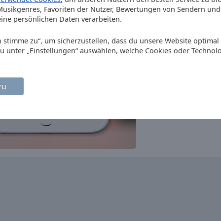
pop
top40
usikgenres, Favoriten der Nutzer, Bewertungen von Sendern und 
Melodie Exklusiv
ine persönlichen Daten verarbeiten.
80s
70s
oldies
60s
50s
hits
Volksmusik Pur
Ich stimme zu“, um sicherzustellen, dass du unsere Website optimal
folk
german
hits
du unter „Einstellungen“ auswählen, welche Cookies oder Technol
ORF Radio Wien
news
oldies
hits
Arabella Wien
zu
pop
90s
80s
70s
60s
Radio U1
pop
folk
oldies
ORF Radio Steiermark
news
oldies
hits