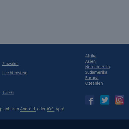
Afrika
Asien
Slowakei
Nordamerika
Südamerika
Liechtenstein
Europa
Ozeanien
Türkei
App anhören
Android-
oder
iOS-
App!