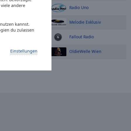
viele andere
Radio Uno
Melodie Exklusiv
 nutzen kannst.
ogien du zulassen
Fallout Radio
Einstellungen
OldieWelle Wien