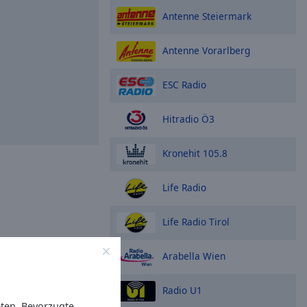
Antenne Steiermark
Antenne Vorarlberg
ESC Radio
Hitradio Ö3
Kronehit 105.8
Life Radio
Life Radio Tirol
Arabella Wien
Radio U1
eten. Bevorzugte