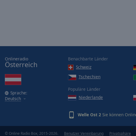
Picture-
in-
Picture
Fullscreen
This
is
a
modal
window.
Onlineradio
Benachbarte Länder
Österreich
Schweiz
Beginning
of
Tschechien
dialog
Populäre Länder
window.
Sprache:
Escape
Niederlande
Deutsch
will
cancel
Welle Ost 2
Sie können Onlin
and
close
the
© Online Radio Box, 2015-2026.
Benutzer Vereinbarung
Privatsphäre