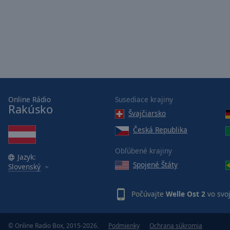
Picture-
in-
Picture
Fullscreen
This
is
a
modal
window.
Online Rádio
Susediace krajiny
Rakúsko
Švajčiarsko
Beginning
of
Česká Republika
dialog
Obľúbené krajiny
window.
Jazyk:
Escape
Spojené Štáty
Slovenský
will
cancel
Počúvajte
Welle Ost 2
vo svo
and
close
the
© Online Radio Box, 2015-2026.
Podmienky
Ochrana súkromia