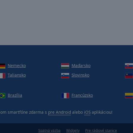
Nemecko
Maďarsko
Taliansko
Slovinsko
Brazília
Francúzsko
jom smartfóne zdarma s
pre Android
alebo
iOS
aplikáciou!
Spätná väzba
Widgety
Pre rádiové stanice