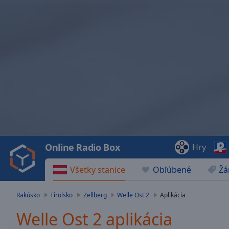
Video
Player
is
loading.
Play
Video
Online Radio Box
Hry
Play
Skip
Všetky stanice
Obľúbené
Žá
Backward
Skip
Forward
Rakúsko
Tirolsko
Zellberg
Welle Ost 2
Aplikácia
Mute
Current
Welle Ost 2 aplikácia
Time
0:00