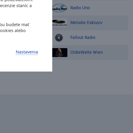
ecenzie staníc a
Radio Uno
Melodie Exklusiv
ebu budete mať
cookies alebo
Fallout Radio
Nastavenia
OldieWelle Wien