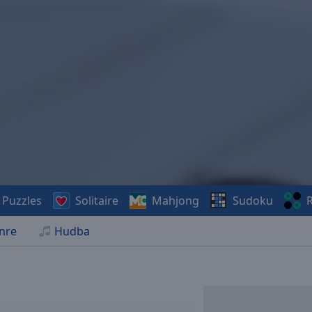
Puzzles
Solitaire
Mahjong
Sudoku
R
nre
Hudba