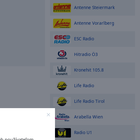
Antenne Steiermark
Antenne Vorarlberg
ESC Radio
Hitradio Ö3
Kronehit 105.8
Life Radio
Life Radio Tirol
Arabella Wien
Radio U1
eb používateľom.