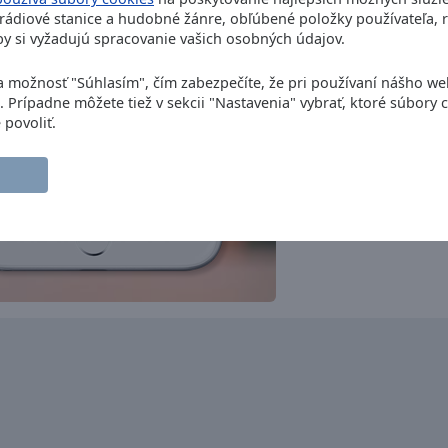
pop
top40
ádiové stanice a hudobné žánre, obľúbené položky používateľa, r
Volksmusik Pur
y si vyžadujú spracovanie vašich osobných údajov.
folk
german
hits
Melodie Exklusiv
na možnosť "Súhlasím", čím zabezpečíte, že pri používaní nášho w
80s
70s
oldies
60s
50s
hits
. Prípadne môžete tiež v sekcii "Nastavenia" vybrať, ktoré súbory 
Arabella Wien
 povoliť.
pop
90s
80s
70s
60s
ORF Radio Steiermark
news
oldies
hits
ORF Radio Wien
news
oldies
hits
Radio U1
pop
folk
oldies