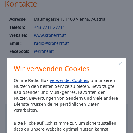
Caption
Kontakte
Area
Kronehit 50er
Background
Kronehit 60er
Adresse:
Daumegasse 1, 1100 Vienna, Austria
Color
Telefon:
+43 7711 27711
Kronehit 70er
Website:
www.kronehit.at
Kronehit 90er
Opacity
Email:
radio@kronehit.at
Kronehit 2000er
Facebook:
@kronehit
Font
Kronehit 2010er
Instagram:
@kronehit
Size
Kronehit Country
Wir verwenden Cookies
Youtube:
@RadioKRONEHIT
Kronehit Flower Power
Ortszeit in Wien
:
09:07
,
08.08.2026
Text
Online Radio Box
verwendet Cookies
, um unseren
Edge
Kronehit Gym
Nutzern den besten Service zu bieten. Bevorzugte
Style
Radiosender und Musikgenres, Favoriten der
Kronehit Kids
Nutzer, Bewertungen von Sendern und viele andere
Dienste müssen deine persönlichen Daten
Kronehit Number One
Font
verarbeiten.
Kronehit Schlager
Family
Bitte klicke auf „Ich stimme zu“, um sicherzustellen,
dass du unsere Website optimal nutzen kannst.