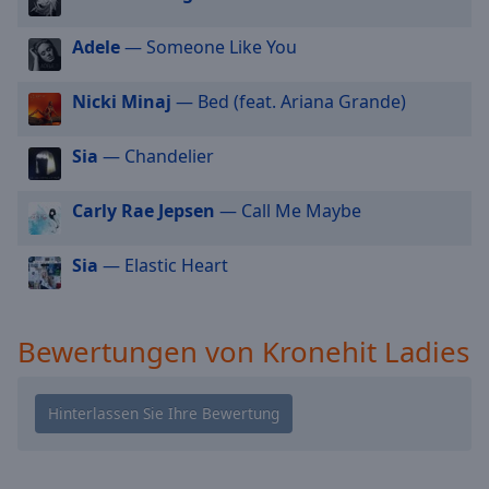
cancel
Kronehit 80er Rock
and
Adele
— Someone Like You
Kronehit 2000er Rock
close
the
Kronehit Alternative Rock
Nicki Minaj
— Bed (feat. Ariana Grande)
window.
Kronehit Indie
Sia
— Chandelier
Kronehit Metal
Text
Color
Kronehit Classic Rock
Carly Rae Jepsen
— Call Me Maybe
Kronehit Herzklopfen
Opacity
Sia
— Elastic Heart
Kronehit Ballermann
Kronehit Summer Forever
Text
Background
Bewertungen von Kronehit Ladies
Kronehit Christmas Forever
Color
Kronehit Apres Ski
Kronehit Wahnsinns Weekend
Opacity
Kronehit Frühschoppen
Kronehit Italo