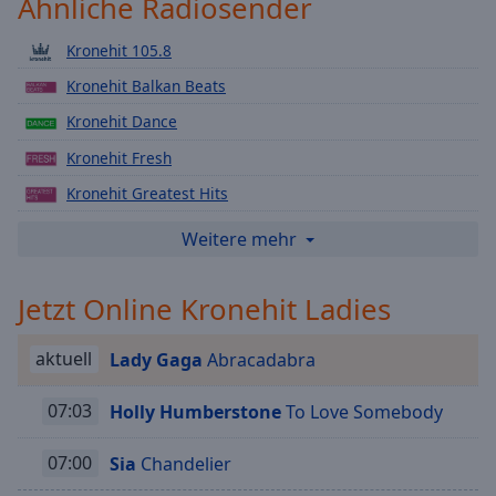
Ähnliche Radiosender
Playback
Rate
Kronehit 105.8
Chapters
Kronehit Balkan Beats
Chapters
Kronehit Dance
Kronehit Fresh
Descriptions
Kronehit Greatest Hits
descriptions
off
,
Kronehit Love
Weitere mehr
selected
Kronehit Ultra HD
Jetzt Online Kronehit Ladies
Subtitles
Kronehit Digital
Kronehit Latino
subtitles
aktuell
Lady Gaga
Abracadabra
settings
,
Kronehit Bigcitybeats
opens
Kronehit German Hip Hop
07:03
Holly Humberstone
To Love Somebody
subtitles
settings
Kronehit
dialog
07:00
Sia
Chandelier
Kronehit Disco
subtitles