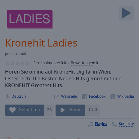
Backward
Skip
Forward
Mute
Current
Time
0:00
Kronehit Ladies
/
Duration
-:-
pop
top40
Loaded
:
0.00%
Einschaltquote:
0.0
Bewertungen
:
0
Stream
Hören Sie online auf KroneHit Digital in Wien,
Type
LIVE
Österreich. Die Besten Neuen Hits gemixt mit den
Seek to
KRONEHIT Greatest Hits.
live,
currently
Deutsch
Webseite
behind
live
LIVE
Remaining
Gefällt mir
23
Hören
0
Time
-
-:-
Playlist
Kontakte
1x