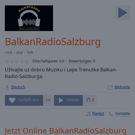
Backward
Skip
Forward
Mute
Current
Time
0:00
BalkanRadioSalzburg
/
Duration
-:-
rock
pop
folk
Loaded
:
0.00%
Einschaltquote:
0.0
Bewertungen
:
0
Stream
Uživajte uz dobru Muziku i Lepe Trenutke Balkan-
Type
LIVE
Radio-Salzburga.
Seek to
live,
Deutsch
Webseite
currently
behind
Gefällt mir
14
Hören
0
live
LIVE
Remaining
Time
-
Playlist
Kontakte
-:-
Jetzt Online BalkanRadioSalzburg
1x