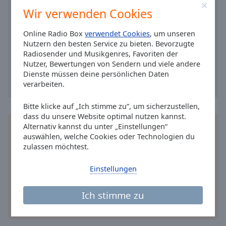
Caption
Wir verwenden Cookies
Area
Background
Online Radio Box
verwendet Cookies
, um unseren
Color
Nutzern den besten Service zu bieten. Bevorzugte
Radiosender und Musikgenres, Favoriten der
Nutzer, Bewertungen von Sendern und viele andere
Opacity
Dienste müssen deine persönlichen Daten
verarbeiten.
Font
Size
Bitte klicke auf „Ich stimme zu“, um sicherzustellen,
dass du unsere Website optimal nutzen kannst.
Alternativ kannst du unter „Einstellungen“
Installieren Sie gratis
Gratisapp
auf Ihrem
Text
auswählen, welche Cookies oder Technologien du
Smartphone die Online Radio Box-App und hören
Edge
zulassen möchtest.
Sie Ihr Lieblingsradio online an, wo Sie immer
Style
wollen.
Einstellungen
Font
Ich stimme zu
Family
andere Optionen