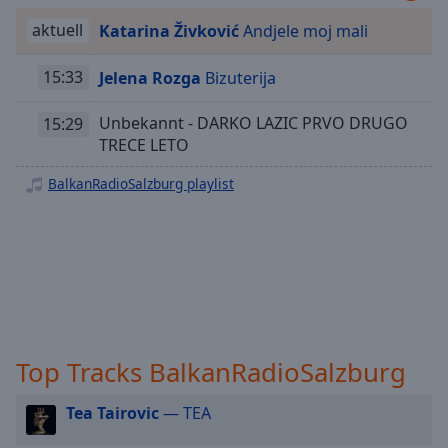
Playback
aktuell
Katarina Živković
Andjele moj mali
Rate
Chapters
15:33
Jelena Rozga
Bizuterija
Chapters
Unbekannt - DARKO LAZIC PRVO DRUGO
15:29
TRECE LETO
Descriptions
BalkanRadioSalzburg playlist
descriptions
off
,
selected
Subtitles
subtitles
settings
,
opens
Top Tracks BalkanRadioSalzburg
subtitles
settings
Tea Tairovic
— TEA
dialog
subtitles