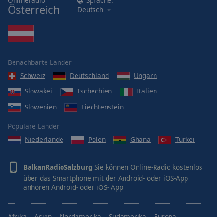
Onlineradio
Sprache:
Österreich
Deutsch
Benachbarte Länder
Schweiz
Deutschland
Ungarn
Slowakei
Tschechien
Italien
Slowenien
Liechtenstein
Populäre Länder
Niederlande
Polen
Ghana
Türkei
BalkanRadioSalzburg
Sie können Online-Radio kostenlos
über das Smartphone mit der Android- oder iOS-App
anhören
Android-
oder
iOS-
App!
Afrika
Asien
Nordamerika
Südamerika
Europa