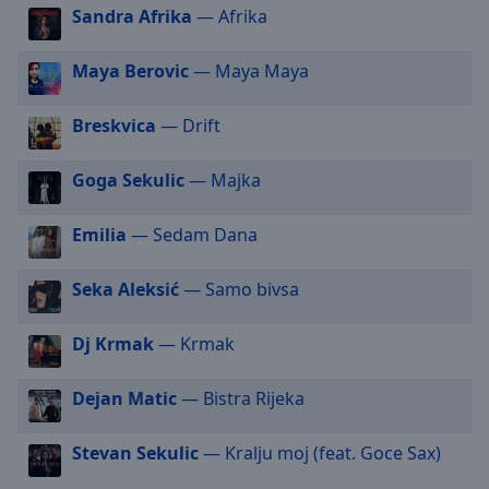
off
,
Sandra Afrika
— Afrika
selected
Maya Berovic
— Maya Maya
Audio
Track
Breskvica
— Drift
Picture-
in-
Picture
Goga Sekulic
— Majka
Fullscreen
This
Emilia
— Sedam Dana
is
a
Seka Aleksić
— Samo bivsa
modal
window.
Dj Krmak
— Krmak
Beginning
of
Dejan Matic
— Bistra Rijeka
dialog
window.
Stevan Sekulic
— Kralju moj (feat. Goce Sax)
Escape
will