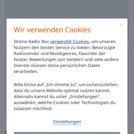
cancel
Kronehit 2010er Dance
and
Kronehit 80er Rock
close
the
Kronehit 2000er Rock
Wir verwenden Cookies
window.
Kronehit Alternative Rock
Online Radio Box
verwendet Cookies
, um unseren
Kronehit Indie
Text
Nutzern den besten Service zu bieten. Bevorzugte
Color
Radiosender und Musikgenres, Favoriten der
Kronehit Metal
Installieren Sie gratis
Gratisapp
auf Ihrem
Nutzer, Bewertungen von Sendern und viele andere
Kronehit Classic Rock
Dienste müssen deine persönlichen Daten
Smartphone die Online Radio Box-App und hören
Opacity
verarbeiten.
Sie Ihr Lieblingsradio online an, wo Sie immer
Kronehit Herzklopfen
wollen.
Kronehit Ballermann
Bitte klicke auf „Ich stimme zu“, um sicherzustellen,
Text
dass du unsere Website optimal nutzen kannst.
Background
Kronehit Summer Forever
Alternativ kannst du unter „Einstellungen“
Color
auswählen, welche Cookies oder Technologien du
Kronehit Christmas Forever
andere Optionen
zulassen möchtest.
Kronehit Apres Ski
Opacity
Einstellungen
Kronehit Wahnsinns Weekend
Empfohlen
Kronehit Frühschoppen