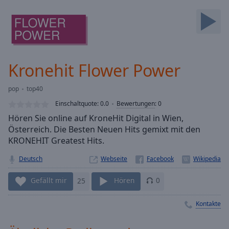
Backward
Skip
Forward
Mute
Current
Time
0:00
Kronehit Flower Power
/
Duration
-:-
pop
top40
Loaded
:
0.00%
Einschaltquote:
0.0
Bewertungen
:
0
Stream
Hören Sie online auf KroneHit Digital in Wien,
Type
LIVE
Österreich. Die Besten Neuen Hits gemixt mit den
Seek to
KRONEHIT Greatest Hits.
live,
currently
Deutsch
Webseite
behind
live
LIVE
Remaining
Gefällt mir
25
Hören
0
Time
-
-:-
Kontakte
1x