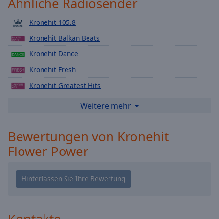
Ähnliche Radiosender
Playback
Rate
Kronehit 105.8
Chapters
Kronehit Balkan Beats
Chapters
Kronehit Dance
Kronehit Fresh
Descriptions
Kronehit Greatest Hits
descriptions
off
,
Kronehit Love
Weitere mehr
selected
Kronehit Ultra HD
Bewertungen von Kronehit
Subtitles
Kronehit Digital
Flower Power
Kronehit Latino
subtitles
settings
,
Kronehit Bigcitybeats
opens
Kronehit German Hip Hop
subtitles
settings
Kronehit
dialog
Kronehit Disco
subtitles
Kontakte