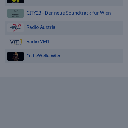
Reset
Done
CITY23 - Der neue Soundtrack für Wien
Close
Modal
Dialog
Radio Austria
End
of
dialog
Radio VM1
window.
OldieWelle Wien