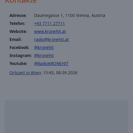
off
,
Kronehit Most Wanted
selected
Kronehit Hardstyle
Adresse:
Daumegasse 1, 1100 Vienna, Austria
Audio
Telefon:
+43 7711 27711
Kronehit 80er Pop
Track
Website:
www.kronehit.at
Kronehit 90er Pop
Picture-
Email:
radio@kronehit.at
in-
Kronehit 2000er Pop
Facebook:
@kronehit
Picture
Kronehit Ladies
Fullscreen
Instagram:
@kronehit
This
Kronehit Gents
Youtube:
@RadioKRONEHIT
is
Ortszeit in Wien
:
15:43
,
08.09.2026
Kronehit K-Pop
a
modal
Kronehit UK Stars
window.
Kronehit US Stars
Beginning
Kronehit EDM
of
Kronehit Reggae
dialog
window.
Kronehit R'n'B
Escape
Kronehit 2000er Dance
will