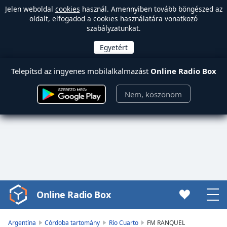
Jelen weboldal
cookies
használ. Amennyiben tovább böngészed az
oldalt, elfogadod a cookies használatára vonatkozó
szabályzatunkat.
Telepítsd az ingyenes mobilalkalmazást
Online Radio Box
Nem, köszönöm
Online Radio Box
Video
Player
is
Argentína
Córdoba tartomány
Río Cuarto
FM RANQUEL