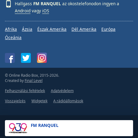
Hallgass
FM RANQUEL
az okostelefonodon ingyen a
Android
vagy
iOS
Afrika
Ázsia
Észak Amerika
Dél Amerika
Európa
Óceánia
© Online Radio Box, 2015-2026.
Created by
Final Level
Felhasználási feltételek
Adatvédelem
Visszajelzés
Widgetek
A rádióállomások
FM RANQUEL