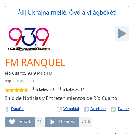
loading.
Play
Állj Ukrajna mellé. Óvd a világbékét!
Video
Play
Skip
Backward
Skip
Forward
Mute
Current
FM RANQUEL
Time
0:00
/
Río Cuarto, 93.9 MHz FM
Duration
-:-
pop
news
talk
Loaded
:
0.00%
Értékelés:
4.8
Értékelések
:
12
Stream
Sitio de Noticias y Entretenimientos de Río Cuarto.
Type
LIVE
Español
Weboldal
Seek to
live,
currently
Tetszik
21
Élő adás
6
behind
live
LIVE