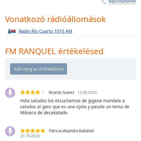
Remaining
Kapcsolattartók
Time
-
-:-
Vonatkozó rádióállomások
1x
Radio Río Cuarto 1010 AM
Playback
Rate
FM RANQUEL értékelésed
Chapters
Chapters
Descriptions
descriptions
Ricardo Suarez
12.09.2025
off
,
Hola saludos los escuchamos de gigena mandale a
selected
saludos al gato que es una ojota y pasale un tema de
Mónaco de desakatado
Subtitles
subtitles
Patricia alejandra Badalotti
settings
,
27.10.2023