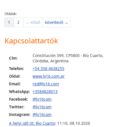
Opacity
Oldalak:
1
2
← előző
következő →
Caption
Area
Kapcsolattartók
Background
Color
Constitución 399, CP5800 - Río Cuarto,
Cím:
Córdoba, Argentina
Opacity
Telefon:
+54 358 4638255
Oldal:
www.lv16.com.ar
Font
Email:
red@lv16.com
Size
WhatsApp:
+3584828013
Facebook:
@lv16com
Text
Twitter:
@lv16com
Edge
Instagram:
@lv16com
Style
A helyi idő itt: Río Cuarto
:
11:10
,
08.10.2026