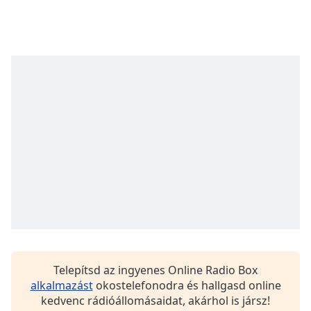
Font
Family
Reset
Done
Close
Modal
Dialog
End
of
dialog
window.
Telepítsd az ingyenes Online Radio Box
alkalmazást
okostelefonodra és hallgasd online
kedvenc rádióállomásaidat, akárhol is jársz!