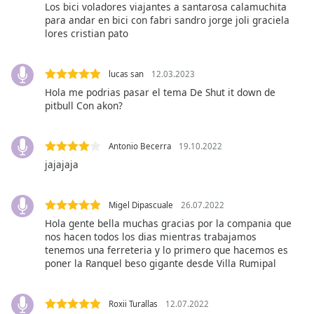
opens
Los bici voladores viajantes a santarosa calamuchita
subtitles
para andar en bici con fabri sandro jorge joli graciela
settings
lores cristian pato
dialog
subtitles
lucas san
12.03.2023
off
,
selected
Hola me podrias pasar el tema De Shut it down de
pitbull Con akon?
Audio
Track
Antonio Becerra
19.10.2022
Picture-
jajajaja
in-
Picture
Fullscreen
Migel Dipascuale
26.07.2022
This
Hola gente bella muchas gracias por la compania que
is
nos hacen todos los dias mientras trabajamos
a
tenemos una ferreteria y lo primero que hacemos es
modal
poner la Ranquel beso gigante desde Villa Rumipal
window.
Beginning
Roxii Turallas
12.07.2022