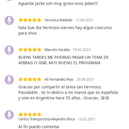
of
Aguante Jacke son muy groso esos pibes!!!
dialog
window.
Veronica Robledo
17.06.2022
Escape
will
hola bue dia hermoso viernes hay algun concurso
para elvis
cancel
and
close
Marcelo Varalda
19.02.2022
the
BUENS TARDES ME PODRIAS PASAR UN TEMA DE
window.
AIRBAG O GNR, MUY BUENO EL PROGRAMA
Text
Color
Ali Fernandez Rojo
20.09.2021
Gracias por compartir el tema tan hermoso.
Pasodoble . Se lo dedico a mi mamá que es española
Opacity
y vive en Argentina hace 55 años.. Gracias. 😘😘
Text
Background
Centro Transportista Alejandro Roca
13.02.2021
Color
Al fin puedo comentar